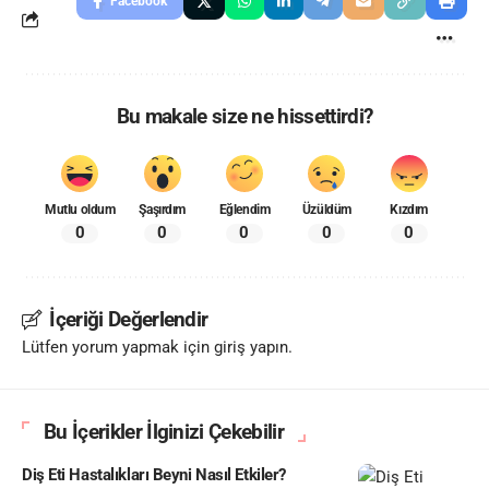
Facebook
Bu makale size ne hissettirdi?
Mutlu oldum
Şaşırdım
Eğlendim
Üzüldüm
Kızdım
0
0
0
0
0
İçeriği Değerlendir
Lütfen yorum yapmak için giriş yapın.
Bu İçerikler İlginizi Çekebilir
Diş Eti Hastalıkları Beyni Nasıl Etkiler?