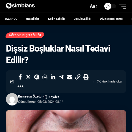
Aa
YAZAR OL
Hastalıklar
Kadın Sağlığı
Çocuk Sağlığı
Diyet ve Beslenme
AĞIZ VE DIŞ SAĞLIĞI
Dişsiz Boşluklar Nasıl Tedavi
Edilir?
3 dakikada oku
Rumeysa Özetci
Güncelleme: 05/03/2024 08:14