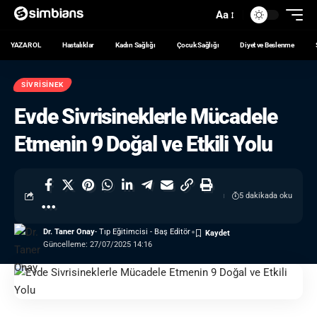
Aa
YAZAR OL
Hastalıklar
Kadın Sağlığı
Çocuk Sağlığı
Diyet ve Beslenme
SIVRISINEK
Evde Sivrisineklerle Mücadele
Etmenin 9 Doğal ve Etkili Yolu
5 dakikada oku
Dr. Taner Onay
- Tıp Eğitimcisi - Baş Editör
Güncelleme: 27/07/2025 14:16