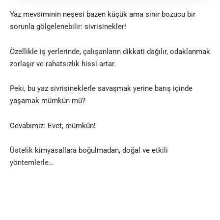
Yaz mevsiminin neşesi bazen küçük ama sinir bozucu bir
sorunla gölgelenebilir: sivrisinekler!
Özellikle iş yerlerinde, çalışanların dikkati dağılır, odaklanmak
zorlaşır ve rahatsızlık hissi artar.
Peki, bu yaz sivrisineklerle savaşmak yerine barış içinde
yaşamak mümkün mü?
Cevabımız: Evet, mümkün!
Üstelik kimyasallara boğulmadan, doğal ve etkili
yöntemlerle…
Bu rehber yazımda, ofisinizde sivrisinekleri uzak tutmanın 7
pratik yolunu detaylarıyla keşfedeceksiniz.