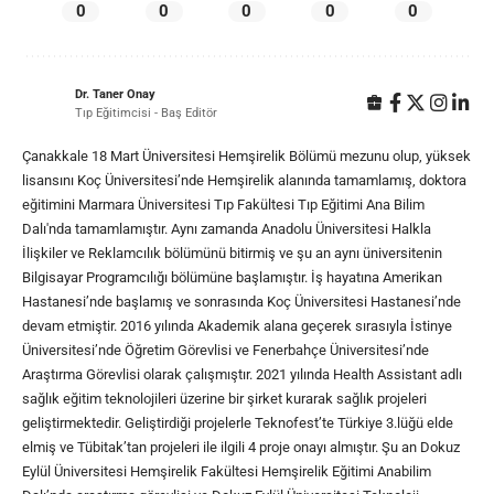
0
0
0
0
0
Dr. Taner Onay
Tıp Eğitimcisi - Baş Editör
Çanakkale 18 Mart Üniversitesi Hemşirelik Bölümü mezunu olup, yüksek
lisansını Koç Üniversitesi’nde Hemşirelik alanında tamamlamış, doktora
eğitimini Marmara Üniversitesi Tıp Fakültesi Tıp Eğitimi Ana Bilim
Dalı'nda tamamlamıştır. Aynı zamanda Anadolu Üniversitesi Halkla
İlişkiler ve Reklamcılık bölümünü bitirmiş ve şu an aynı üniversitenin
Bilgisayar Programcılığı bölümüne başlamıştır. İş hayatına Amerikan
Hastanesi’nde başlamış ve sonrasında Koç Üniversitesi Hastanesi’nde
devam etmiştir. 2016 yılında Akademik alana geçerek sırasıyla İstinye
Üniversitesi’nde Öğretim Görevlisi ve Fenerbahçe Üniversitesi’nde
Araştırma Görevlisi olarak çalışmıştır. 2021 yılında Health Assistant adlı
sağlık eğitim teknolojileri üzerine bir şirket kurarak sağlık projeleri
geliştirmektedir. Geliştirdiği projelerle Teknofest’te Türkiye 3.lüğü elde
elmiş ve Tübitak’tan projeleri ile ilgili 4 proje onayı almıştır. Şu an Dokuz
Eylül Üniversitesi Hemşirelik Fakültesi Hemşirelik Eğitimi Anabilim