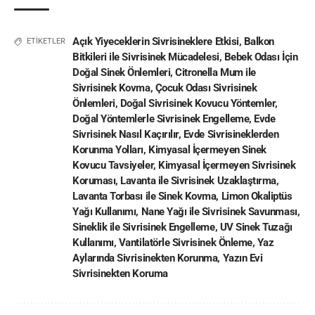
Açık Yiyeceklerin Sivrisineklere Etkisi
,
Balkon
ETİKETLER
Bitkileri ile Sivrisinek Mücadelesi
,
Bebek Odası İçin
Doğal Sinek Önlemleri
,
Citronella Mum ile
Sivrisinek Kovma
,
Çocuk Odası Sivrisinek
Önlemleri
,
Doğal Sivrisinek Kovucu Yöntemler
,
Doğal Yöntemlerle Sivrisinek Engelleme
,
Evde
Sivrisinek Nasıl Kaçırılır
,
Evde Sivrisineklerden
Korunma Yolları
,
Kimyasal İçermeyen Sinek
Kovucu Tavsiyeler
,
Kimyasal İçermeyen Sivrisinek
Koruması
,
Lavanta ile Sivrisinek Uzaklaştırma
,
Lavanta Torbası ile Sinek Kovma
,
Limon Okaliptüs
Yağı Kullanımı
,
Nane Yağı ile Sivrisinek Savunması
,
Sineklik ile Sivrisinek Engelleme
,
UV Sinek Tuzağı
Kullanımı
,
Vantilatörle Sivrisinek Önleme
,
Yaz
Aylarında Sivrisinekten Korunma
,
Yazın Evi
Sivrisinekten Koruma