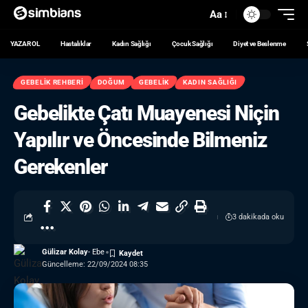
Aa
YAZAR OL
Hastalıklar
Kadın Sağlığı
Çocuk Sağlığı
Diyet ve Beslenme
GEBELIK REHBERI
DOĞUM
GEBELIK
KADIN SAĞLIĞI
Gebelikte Çatı Muayenesi Niçin
Yapılır ve Öncesinde Bilmeniz
Gerekenler
3 dakikada oku
Gülizar Kolay
- Ebe
Güncelleme: 22/09/2024 08:35