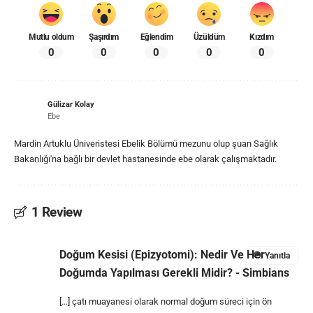
Mutlu oldum
Şaşırdım
Eğlendim
Üzüldüm
Kızdım
0
0
0
0
0
Gülizar Kolay
Ebe
Mardin Artuklu Üniveristesi Ebelik Bölümü mezunu olup şuan Sağlık
Bakanlığı'na bağlı bir devlet hastanesinde ebe olarak çalışmaktadır.
1 Review
Doğum Kesisi (Epizyotomi): Nedir Ve Her
Yanıtla
Doğumda Yapılması Gerekli Midir? - Simbians
[…] çatı muayanesi olarak normal doğum süreci için ön