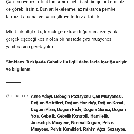
Çatı muayenesi olduktan sonra belli başlı bulgular kendiniz
de görebilirsiniz. Bunlar; lekelenme, az miktarda pembe
kırmızı kanama ve sancı şikayetleriniz artabilir.
Minik bir bilgi sıkıştırmak gerekirse doğumun sezeryanla
gerçekleşeceği kesin olan bir hastada çatı muayenesi
yapılmasına gerek yoktur.
Simbians Türkiye’de
Gebelik ile ilgili daha fazla içeriğe erişin
ve bilgilenin.
Anne Adayı
,
Bebeğin Pozisyonu
,
Çatı Muayenesi
,
ETİKETLER
Doğum Belirtileri
,
Doğum Hazırlığı
,
Doğum Kanalı
,
Doğum Planı
,
Doğum Riski
,
Doğum Süreci
,
Doğum
Yolu
,
Gebelik
,
Gebelik Kontrolü
,
Hamilelik
,
Jinekolojik Muayene
,
Normal Doğum
,
Pelvik
Muayene
,
Pelvis Kemikleri
,
Rahim Ağzı
,
Sezaryen
,