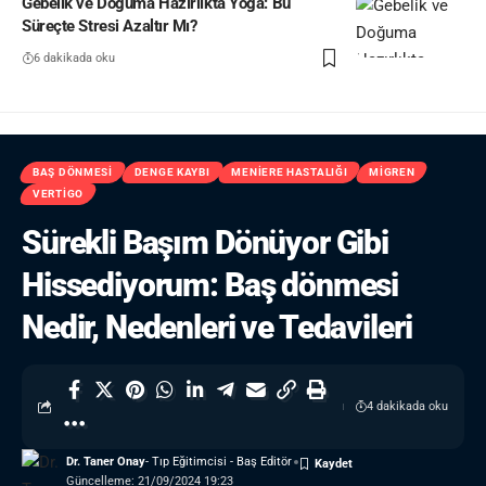
Gebelik ve Doğuma Hazırlıkta Yoga: Bu
Süreçte Stresi Azaltır Mı?
6 dakikada oku
BAŞ DÖNMESI
DENGE KAYBI
MENIERE HASTALIĞI
MIGREN
VERTIGO
Sürekli Başım Dönüyor Gibi
Hissediyorum: Baş dönmesi
Nedir, Nedenleri ve Tedavileri
4 dakikada oku
Dr. Taner Onay
- Tıp Eğitimcisi - Baş Editör
Güncelleme: 21/09/2024 19:23