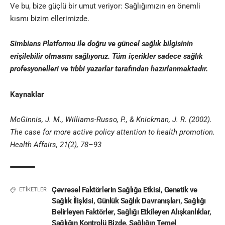
Ve bu, bize güçlü bir umut veriyor: Sağlığımızın en önemli
kısmı bizim ellerimizde.
Simbians
Platformu ile doğru ve güncel sağlık bilgisinin
erişilebilir olmasını sağlıyoruz. Tüm içerikler sadece sağlık
profesyonelleri ve
tıbbi yazar
lar tarafından hazırlanmaktadır
.
Kaynaklar
McGinnis, J. M., Williams-Russo, P., & Knickman, J. R. (2002).
The case for more active policy attention to health promotion.
Health Affairs, 21(2), 78–93
Çevresel Faktörlerin Sağlığa Etkisi
,
Genetik ve
ETİKETLER
Sağlık İlişkisi
,
Günlük Sağlık Davranışları
,
Sağlığı
Belirleyen Faktörler
,
Sağlığı Etkileyen Alışkanlıklar
,
Sağlığın Kontrolü Bizde
,
Sağlığın Temel