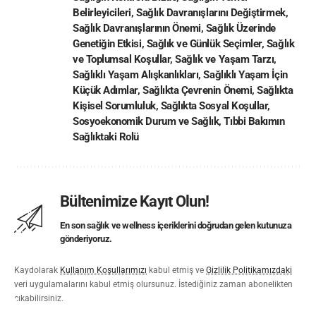
Belirleyicileri
,
Sağlık Davranışlarını Değiştirmek
,
Sağlık Davranışlarının Önemi
,
Sağlık Üzerinde
Genetiğin Etkisi
,
Sağlık ve Günlük Seçimler
,
Sağlık
ve Toplumsal Koşullar
,
Sağlık ve Yaşam Tarzı
,
Sağlıklı Yaşam Alışkanlıkları
,
Sağlıklı Yaşam İçin
Küçük Adımlar
,
Sağlıkta Çevrenin Önemi
,
Sağlıkta
Kişisel Sorumluluk
,
Sağlıkta Sosyal Koşullar
,
Sosyoekonomik Durum ve Sağlık
,
Tıbbi Bakımın
Sağlıktaki Rolü
Bültenimize Kayıt Olun!
En son sağlık ve wellness içeriklerini doğrudan gelen kutunuza
gönderiyoruz.
Kaydolarak
Kullanım Koşullarımızı
kabul etmiş ve
Gizlilik Politikamızdaki
veri uygulamalarını kabul etmiş olursunuz. İstediğiniz zaman abonelikten
çıkabilirsiniz.