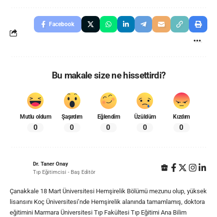
Facebook
Bu makale size ne hissettirdi?
Mutlu oldum
Şaşırdım
Eğlendim
Üzüldüm
Kızdım
0
0
0
0
0
Dr. Taner Onay
Tıp Eğitimcisi - Baş Editör
Çanakkale 18 Mart Üniversitesi Hemşirelik Bölümü mezunu olup, yüksek
lisansını Koç Üniversitesi’nde Hemşirelik alanında tamamlamış, doktora
eğitimini Marmara Üniversitesi Tıp Fakültesi Tıp Eğitimi Ana Bilim