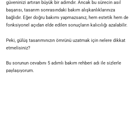
güveninizi artıran büyük bir adımdır. Ancak bu sürecin asıl
başarısı, tasarım sonrasındaki bakım alışkanlıklarınıza
bağlıdır. Eğer doğru bakımı yapmazsanız, hem estetik hem de
fonksiyonel açıdan elde edilen sonuçların kalıcılığı azalabilir.
Peki, gülüş tasarımınızın ömrünü uzatmak için nelere dikkat
etmelisiniz?
Bu sorunun cevabını 5 adımlı bakım rehberi adı ile sizlerle
paylaşıyorum.
Gülüş Tasarımı Sonrası Nelere Dikkat
Etmelisiniz?
Neden Düzenli Fırçalama ve Diş İpi Kullanımı
Şart?
Gülüş tasarımı sonrası en önemli adım, dişlerinizi düzenli ve