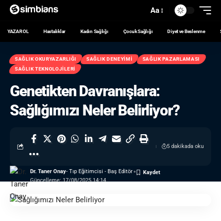
Aa
YAZAR OL
Hastalıklar
Kadın Sağlığı
Çocuk Sağlığı
Diyet ve Beslenme
SAĞLIK OKURYAZARLIĞI
SAĞLIK DENEYIMI
SAĞLIK PAZARLAMASI
SAĞLIK TEKNOLOJILERI
Genetikten Davranışlara:
Sağlığımızı Neler Belirliyor?
5 dakikada oku
Dr. Taner Onay
- Tıp Eğitimcisi - Baş Editör
Güncelleme: 17/08/2025 14:14