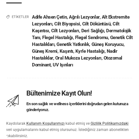
Adife Ahsen Çetin
,
Ağrılı Lezyonlar
,
Alt Ekstremite
ETİKETLER
Lezyonları
,
Cilt Biyopsisi
,
Cilt Döküntüsü
,
Cilt
Kaşıntısı
,
Cilt Lezyonları
,
Deri Sağlığı
,
Dermatolojik
Tanı
,
Flegel Hastalığı
,
Flegel Sendromu
,
Genetik Cilt
Hastalıkları
,
Genetik Yatkınlık
,
Güneş Koruyucu
,
Güneş Kremi
,
Kaşıntı
,
Kyrle Hastalığı
,
Nadir
Hastalıklar
,
Oral Mukoza Lezyonları
,
Otozomal
Dominant
,
UV Işınları
Bültenimize Kayıt Olun!
En son sağlık ve wellness içeriklerini doğrudan gelen kutunuza
gönderiyoruz.
Kaydolarak
Kullanım Koşullarımızı
kabul etmiş ve
Gizlilik Politikamızdaki
veri uygulamalarını kabul etmiş olursunuz. İstediğiniz zaman abonelikten
çıkabilirsiniz.