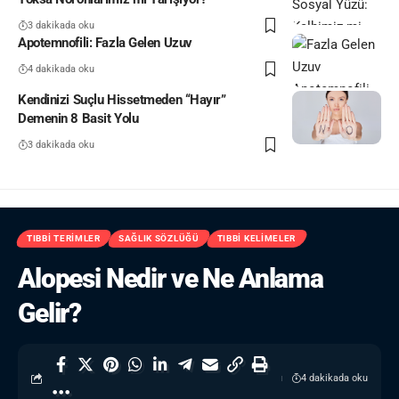
3 dakikada oku
Apotemnofili: Fazla Gelen Uzuv
4 dakikada oku
Kendinizi Suçlu Hissetmeden “Hayır”
Demenin 8 Basit Yolu
3 dakikada oku
TIBBI TERIMLER
SAĞLIK SÖZLÜĞÜ
TIBBI KELIMELER
Alopesi Nedir ve Ne Anlama
Gelir?
4 dakikada oku