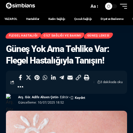
Aa
YAZAR OL
Hastalıklar
Kadın Sağlığı
Çocuk Sağlığı
Diyet ve Beslenme
FLEGEL HASTALIĞI
CILT SAĞLIĞI VE BAKIMI
GÜNEŞ LEKESI
Güneş Yok Ama Tehlike Var:
Flegel Hastalığıyla Tanışın!
3 dakikada oku
Arş. Gör. Adife Ahsen Çetin
- Editör
Güncelleme: 10/07/2025 18:52