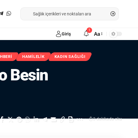
1
Aa
Giriş
EHBERI
HAMILELIK
KADIN SAĞLIĞI
o Besin
3 dakikada oku