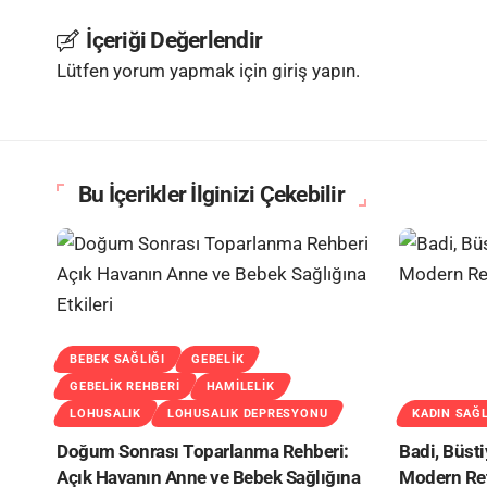
İçeriği Değerlendir
Lütfen yorum yapmak için giriş yapın.
Bu İçerikler İlginizi Çekebilir
BEBEK SAĞLIĞI
GEBELIK
GEBELIK REHBERI
HAMILELIK
LOHUSALIK
LOHUSALIK DEPRESYONU
KADIN SAĞL
Doğum Sonrası Toparlanma Rehberi:
Badi, Büsti
Açık Havanın Anne ve Bebek Sağlığına
Modern Re