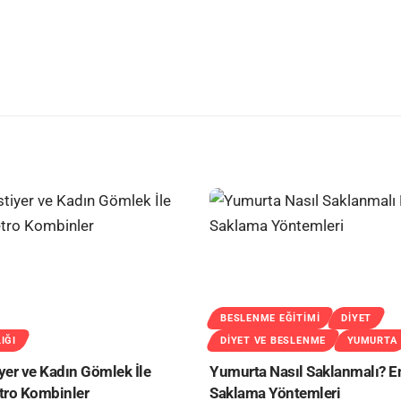
BESLENME EĞITIMI
DIYET
IĞI
DIYET VE BESLENME
YUMURTA
yer ve Kadın Gömlek İle
Yumurta Nasıl Saklanmalı? En
tro Kombinler
Saklama Yöntemleri