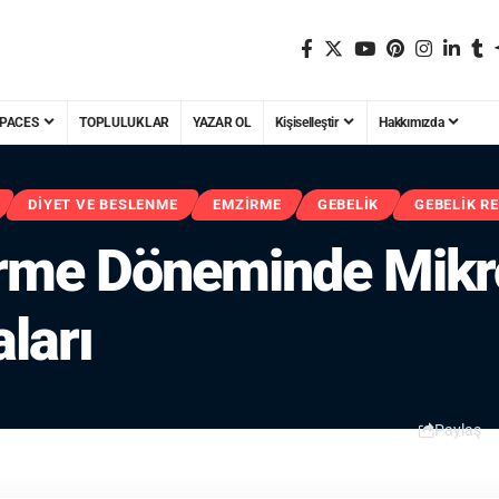
PACES
TOPLULUKLAR
YAZAR OL
Kişiselleştir
Hakkımızda
DIYET VE BESLENME
EMZIRME
GEBELIK
GEBELIK R
irme Döneminde Mikr
ları
Paylaş