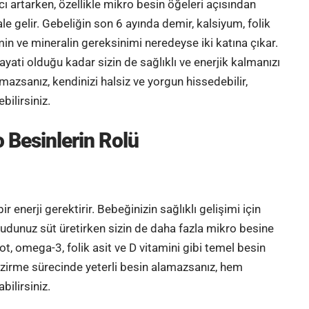
ı artarken, özellikle
mikro besin
öğeleri açısından
le gelir. Gebeliğin son 6 ayında
demir
, kalsiyum,
folik
min
ve mineralin gereksinimi neredeyse iki katına çıkar.
ayati olduğu kadar sizin de sağlıklı ve enerjik kalmanızı
mazsanız, kendinizi halsiz ve yorgun hissedebilir,
bilirsiniz.
 Besinlerin Rolü
enerji gerektirir. Bebeğinizin sağlıklı gelişimi için
cudunuz süt üretirken sizin de daha fazla mikro besine
iyot, omega-3, folik asit ve D vitamini gibi temel besin
emzirme sürecinde yeterli besin alamazsanız, hem
bilirsiniz.