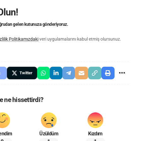
Olun!
doğrudan gelen kutunuza gönderiyoruz.
zlilik Politikamızdaki
veri uygulamalarını kabul etmiş olursunuz.
k
Twitter
 ne hissettirdi?
endim
Üzüldüm
Kızdım