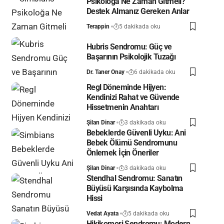
Psikoloğa Ne Zaman Gitmeli?
Destek Almanız Gereken Anlar
Terappin
5 dakikada oku
Hubris Sendromu: Güç ve
Başarının Psikolojik Tuzağı
Dr. Taner Onay
6 dakikada oku
Regl Döneminde Hijyen:
Kendinizi Rahat ve Güvende
Hissetmenin Anahtarı
Şilan Dinar
3 dakikada oku
Bebeklerde Güvenli Uyku: Ani
Bebek Ölümü Sendromunu
Önlemek İçin Öneriler
Şilan Dinar
3 dakikada oku
Stendhal Sendromu: Sanatın
Büyüsü Karşısında Kaybolma
Hissi
Vedat Ayata
5 dakikada oku
Hikikomori Sendromu: Modern