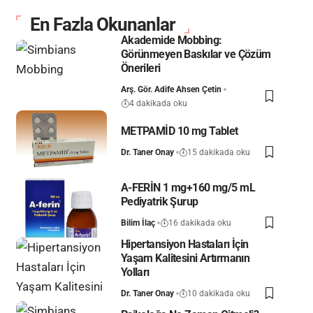
En Fazla Okunanlar
Akademide Mobbing:
Görünmeyen Baskılar ve Çözüm
Önerileri
Arş. Gör. Adife Ahsen Çetin
4 dakikada oku
METPAMİD 10 mg Tablet
Dr. Taner Onay
15 dakikada oku
A-FERİN 1 mg+160 mg/5 mL
Pediyatrik Şurup
Bilim İlaç
16 dakikada oku
Hipertansiyon Hastaları İçin
Yaşam Kalitesini Artırmanın
Yolları
Dr. Taner Onay
10 dakikada oku