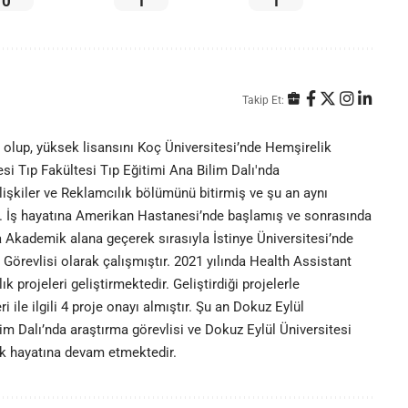
0
1
1
Takip Et:
lup, yüksek lisansını Koç Üniversitesi’nde Hemşirelik
i Tıp Fakültesi Tıp Eğitimi Ana Bilim Dalı'nda
işkiler ve Reklamcılık bölümünü bitirmiş ve şu an aynı
r. İş hayatına Amerikan Hastanesi’nde başlamış ve sonrasında
 Akademik alana geçerek sırasıyla İstinye Üniversitesi’nde
Görevlisi olarak çalışmıştır. 2021 yılında Health Assistant
ık projeleri geliştirmektedir. Geliştirdiği projelerle
i ile ilgili 4 proje onayı almıştır. Şu an Dokuz Eylül
im Dalı’nda araştırma görevlisi ve Dokuz Eylül Üniversitesi
ik hayatına devam etmektedir.