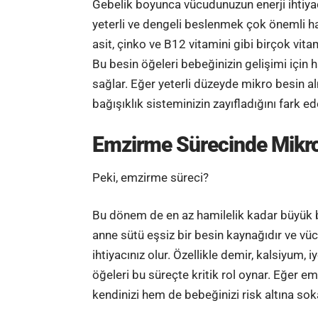
Gebelik
boyunca vücudunuzun enerji ihtiyac
yeterli ve dengeli beslenmek çok önemli ha
asit
, çinko ve
B12 vitamini
gibi birçok
vita
Bu besin öğeleri bebeğinizin gelişimi için h
sağlar. Eğer yeterli düzeyde mikro besin al
bağışıklık sisteminizin zayıfladığını fark ede
Emzirme Sürecinde Mikro
Peki,
emzirme
süreci?
Bu dönem de en az hamilelik kadar büyük bir 
anne sütü eşsiz bir besin kaynağıdır ve vü
ihtiyacınız olur. Özellikle demir, kalsiyum, 
öğeleri bu süreçte kritik rol oynar. Eğer 
kendinizi hem de bebeğinizi risk altına soka