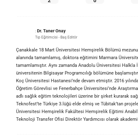
2
0
Dr. Taner Onay
:
Tıp Eğitimcisi - Baş Editör
Çanakkale 18 Mart Üniversitesi Hemşirelik Bölümü mezunu o
alanında tamamlamış, doktora eğitimini Marmara Üniversites
tamamlamıştır. Aynı zamanda Anadolu Üniversitesi Halkla İl
üniversitenin Bilgisayar Programcılığı bölümüne başlamıştı
Koç Üniversitesi Hastanesi’nde devam etmiştir. 2016 yılında
Öğretim Görevlisi ve Fenerbahçe Üniversitesi’nde Araştırma 
adlı sağlık eğitim teknolojileri üzerine bir şirket kurarak sağl
Teknofest’te Türkiye 3.lüğü elde elmiş ve Tübitak’tan projeler
Üniversitesi Hemşirelik Fakültesi Hemşirelik Eğitimi Anabil
Teknoloji Transfer Ofisi Direktör Yardımcısı olarak akadem