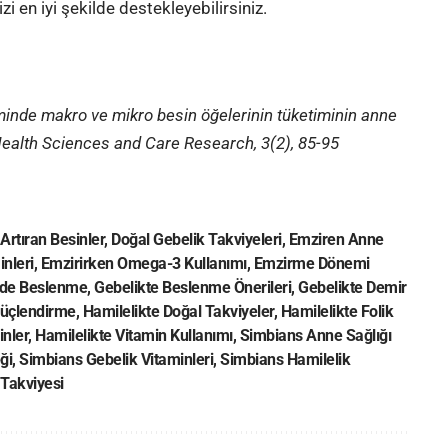
 en iyi şekilde destekleyebilirsiniz.
eminde makro ve mikro besin öğelerinin tüketiminin anne
f Health Sciences and Care Research, 3(2), 85-95
rtıran Besinler
,
Doğal Gebelik Takviyeleri
,
Emziren Anne
nleri
,
Emzirirken Omega-3 Kullanımı
,
Emzirme Dönemi
de Beslenme
,
Gebelikte Beslenme Önerileri
,
Gebelikte Demir
Güçlendirme
,
Hamilelikte Doğal Takviyeler
,
Hamilelikte Folik
inler
,
Hamilelikte Vitamin Kullanımı
,
Simbians Anne Sağlığı
ği
,
Simbians Gebelik Vitaminleri
,
Simbians Hamilelik
Takviyesi