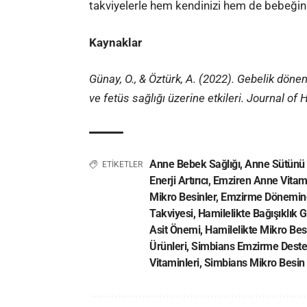
takviyelerle hem kendinizi hem de bebeğinizi
Kaynaklar
Günay, O., & Öztürk, A. (2022). Gebelik dön
ve fetüs sağlığı üzerine etkileri. Journal o
Anne Bebek Sağlığı
,
Anne Sütünü A
ETİKETLER
Enerji Artırıcı
,
Emziren Anne Vitami
Mikro Besinler
,
Emzirme Dönemin
Takviyesi
,
Hamilelikte Bağışıklık 
Asit Önemi
,
Hamilelikte Mikro Bes
Ürünleri
,
Simbians Emzirme Deste
Vitaminleri
,
Simbians Mikro Besin 