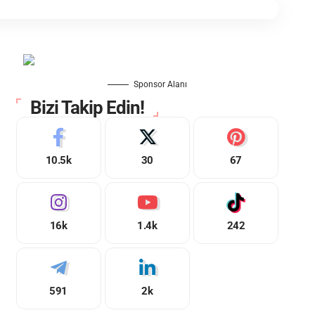
Sponsor Alanı
Bizi Takip Edin!
10.5k
30
67
16k
1.4k
242
591
2k