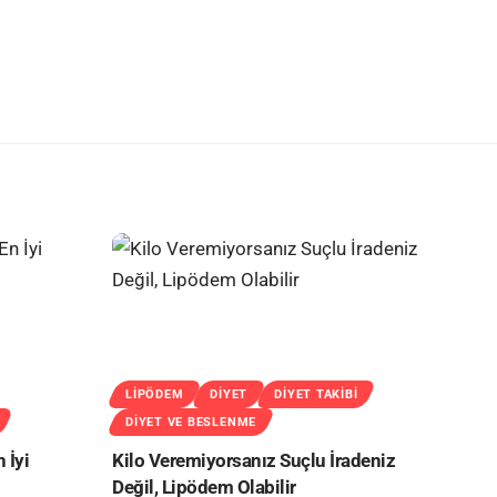
LIPÖDEM
DIYET
DIYET TAKIBI
DIYET VE BESLENME
 İyi
Kilo Veremiyorsanız Suçlu İradeniz
Değil, Lipödem Olabilir