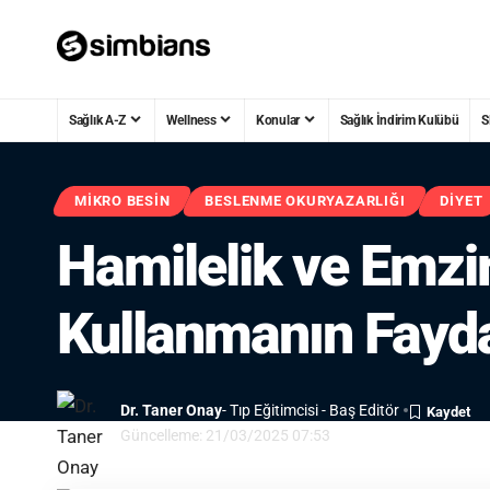
Sağlık A-Z
Wellness
Konular
Sağlık İndirim Kulübü
S
MIKRO BESIN
BESLENME OKURYAZARLIĞI
DIYET
Hamilelik ve Emz
Kullanmanın Fayda
Dr. Taner Onay
- Tıp Eğitimcisi - Baş Editör
Güncelleme: 21/03/2025 07:53