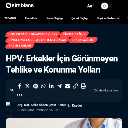
Aa
YAZAR OL
Hastalıklar
Kadın Sağlığı
Çocuk Sağlığı
Diyet ve Beslenme
HUMAN PAPILLOMAVIRUS (HPV)
CINSEL SAĞLIK
CINSEL YOLLA BULAŞAN HASTALIKLAR
ERKEK SAĞLIĞI
KADIN SAĞLIĞI
HPV: Erkekler İçin Görünmeyen
Tehlike ve Korunma Yolları
3 dakikada oku
Arş. Gör. Adife Ahsen Çetin
- Editör
Güncelleme: 29/05/2025 07:18