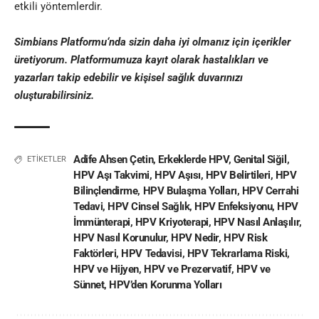
etkili yöntemlerdir.
Simbians Platformu
‘nda sizin daha iyi olmanız için içerikler
üretiyorum. Platformumuza kayıt olarak hastalıkları ve
yazarları takip edebilir ve kişisel
sağlık
duvarınızı
oluşturabilirsiniz.
Adife Ahsen Çetin
,
Erkeklerde HPV
,
Genital Siğil
,
ETİKETLER
HPV Aşı Takvimi
,
HPV Aşısı
,
HPV Belirtileri
,
HPV
Bilinçlendirme
,
HPV Bulaşma Yolları
,
HPV Cerrahi
Tedavi
,
HPV Cinsel Sağlık
,
HPV Enfeksiyonu
,
HPV
İmmünterapi
,
HPV Kriyoterapi
,
HPV Nasıl Anlaşılır
,
HPV Nasıl Korunulur
,
HPV Nedir
,
HPV Risk
Faktörleri
,
HPV Tedavisi
,
HPV Tekrarlama Riski
,
HPV ve Hijyen
,
HPV ve Prezervatif
,
HPV ve
Sünnet
,
HPV’den Korunma Yolları