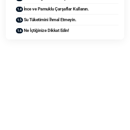
İnce ve Pamuklu Çarşaflar Kullanın.
Su Tüketimini İhmal Etmeyin.
Ne İçtiğinize Dikkat Edin!
Yaz
sıcakları
bastırdı, özellikle de İzmir gibi sıcak
şehirlerdeyseniz, geceleri uyumak adeta bir mücadeleye
dönüşebiliyor. Ben de İzmir’de geçirdiğim 2 hafta boyunca
geceleri nasıl daha rahat uyurum diye çözüm aradım durdum.
Deneyip işe yarayan önerilerimi şimdi sizinle paylaşıyorum.
Hazırsanız başlayalım!