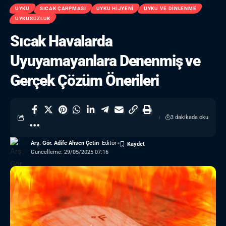
UYKU
SICAK ÇARPMASI
UYKU HIJYENI
UYKU VE DINLENME
UYKUSUZLUK
Sıcak Havalarda
Uyuyamayanlara Denenmiş ve
Gerçek Çözüm Önerileri
3 dakikada oku
Arş. Gör. Adife Ahsen Çetin
- Editör
Güncelleme: 29/05/2025 07:16