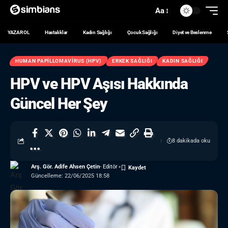
Aa
YAZAR OL
Hastalıklar
Kadın Sağlığı
Çocuk Sağlığı
Diyet ve Beslenme
HUMAN PAPILLOMAVIRUS (HPV)
ERKEK SAĞLIĞI
KADIN SAĞLIĞI
HPV ve HPV Aşısı Hakkında
Güncel Her Şey
8 dakikada oku
Arş. Gör. Adife Ahsen Çetin
- Editör
Güncelleme: 22/06/2025 18:58