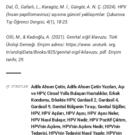
Dal, Ö., Gafarlı, L., Karagöz, M. İ., Güngör, A. N. Ç. (2024). HPV
(İnsan papillomavirus) aşısına güncel yaklaşımlar. Çukurova
Tıp Öğrenci Dergisi, 4(1), 18-23.
Cilli, M., & Kadıoğlu, A. (2021). Genital siğil klavuzu. Türk
Üroloji Derneği. Erişim adresi: https://www. uroturk. org.
tr/urolojiData/Books/825/genital-sigil-kilavuzu. pdf. Erişim
tarihi, 29.
Adife Ahsen Çetin
,
Adife Ahsen Çetin Yazıları
,
Aşı
ETİKETLER
ve HPV
,
Cinsel Yolla Bulaşan Hastalıklar
,
Erkek
Kondomu
,
Erkekte HPV
,
Gardasil 2
,
Gardasil 4
,
Gardasil 9
,
Genital Bölgenin Tıraşı
,
Genital Siğiller
,
HPV
,
HPV Aşıları
,
HPV Aşısı
,
HPV Aşısı Neler
,
HPV Nasıl Bulaşır
,
HPV Nedir
,
HPV Pozitif Çıktım
,
HPV'nin Açılımı
,
HPV'nin Açılımı Nedir
,
HPV'nin
Tedavisi
,
HPV'nin Tedavisi Nasıl Yapılır
,
HPV'nin