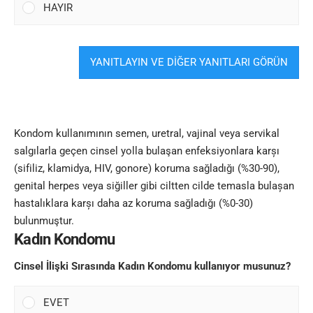
HAYIR
YANITLAYIN VE DİĞER YANITLARI GÖRÜN
Kondom kullanımının semen, uretral, vajinal veya servikal
salgılarla geçen cinsel yolla bulaşan enfeksiyonlara karșı
(sifiliz, klamidya, HIV, gonore) koruma sağladığı (%30-90),
genital herpes veya siğiller gibi ciltten cilde temasla bulașan
hastalıklara karșı daha az koruma sağladığı (%0-30)
bulunmuştur.
Kadın Kondomu
Cinsel İlişki Sırasında Kadın Kondomu kullanıyor musunuz?
EVET