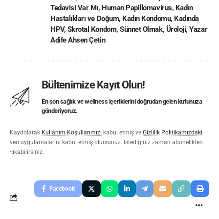
Tedavisi Var Mı
,
Human Papillomavirus
,
Kadın
Hastalıkları ve Doğum
,
Kadın Kondomu
,
Kadında
HPV
,
Skrotal Kondom
,
Sünnet Olmak
,
Üroloji
,
Yazar
Adife Ahsen Çetin
Bültenimize Kayıt Olun!
En son sağlık ve wellness içeriklerini doğrudan gelen kutunuza
gönderiyoruz.
Kaydolarak
Kullanım Koşullarımızı
kabul etmiş ve
Gizlilik Politikamızdaki
veri uygulamalarını kabul etmiş olursunuz. İstediğiniz zaman abonelikten
çıkabilirsiniz.
Facebook