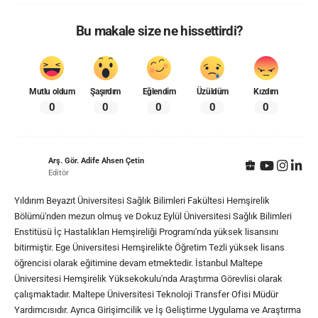
Bu makale size ne hissettirdi?
Mutlu oldum
Şaşırdım
Eğlendim
Üzüldüm
Kızdım
0
0
0
0
0
Arş. Gör. Adife Ahsen Çetin
Editör
Yıldırım Beyazıt Üniversitesi Sağlık Bilimleri Fakültesi Hemşirelik
Bölümü'nden mezun olmuş ve Dokuz Eylül Üniversitesi Sağlık Bilimleri
Enstitüsü İç Hastalıkları Hemşireliği Programı'nda yüksek lisansını
bitirmiştir. Ege Üniversitesi Hemşirelikte Öğretim Tezli yüksek lisans
öğrencisi olarak eğitimine devam etmektedir. İstanbul Maltepe
Üniversitesi Hemşirelik Yüksekokulu'nda Araştırma Görevlisi olarak
çalışmaktadır. Maltepe Üniversitesi Teknoloji Transfer Ofisi Müdür
Yardımcısıdır. Ayrıca Girişimcilik ve İş Geliştirme Uygulama ve Araştırma