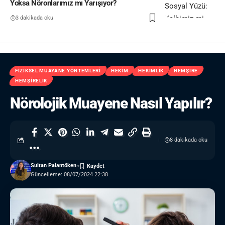
Yoksa Nöronlarımız mı Yarışıyor?
3 dakikada oku
FIZIKSEL MUAYANE YÖNTEMLERI
HEKIM
HEKIMLIK
HEMŞIRE
HEMŞIRELIK
Nörolojik Muayene Nasıl Yapılır?
8 dakikada oku
Sultan Palantöken
Güncelleme: 08/07/2024 22:38