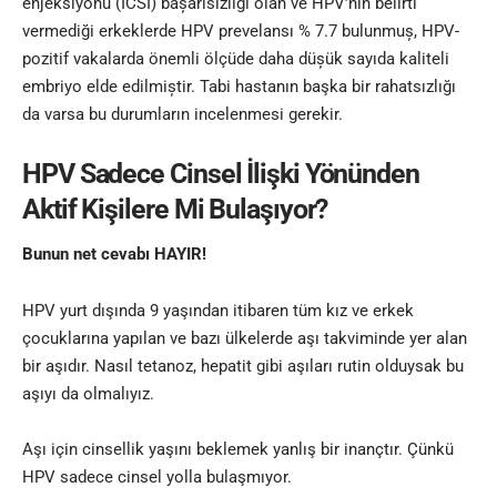
enjeksiyonu (ICSI) bașarısızlığı olan ve HPV’nin belirti
vermediği erkeklerde HPV prevelansı % 7.7 bulunmuș, HPV-
pozitif vakalarda önemli ölçüde daha düșük sayıda kaliteli
embriyo elde edilmiștir. Tabi hastanın başka bir rahatsızlığı
da varsa bu durumların incelenmesi gerekir.
HPV Sadece Cinsel İlişki Yönünden
Aktif Kişilere Mi Bulaşıyor?
Bunun net cevabı HAYIR!
HPV yurt dışında 9 yaşından itibaren tüm kız ve erkek
çocuklarına yapılan ve bazı ülkelerde aşı takviminde yer alan
bir aşıdır. Nasıl tetanoz, hepatit gibi aşıları rutin olduysak bu
aşıyı da olmalıyız.
Aşı için cinsellik yaşını beklemek yanlış bir inançtır. Çünkü
HPV sadece cinsel yolla bulaşmıyor.