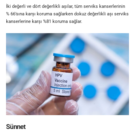
İki değerli ve dört değerlikli așılar, tüm serviks kanserlerinin
% 66’sına karșı koruma sağlarken dokuz değerlikli așı serviks
kanserlerine karșı %81 koruma sağlar.
Sünnet