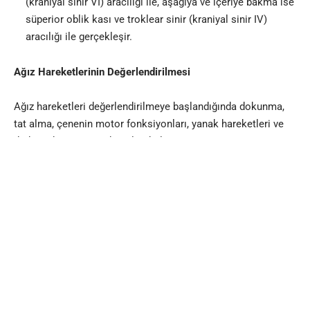
(kraniyal sinir VI) aracılığı ile, aşağıya ve içeriye bakma ise
süperior oblik kası ve troklear sinir (kraniyal sinir IV)
aracılığı ile gerçekleşir.
Ağız Hareketlerinin Değerlendirilmesi
Ağız hareketleri değerlendirilmeye başlandığında dokunma,
tat alma, çenenin motor fonksiyonları, yanak hareketleri ve
dudağın kapanması değerlendirilir.
Fasyal sinir değerlendirmesi yapılırken motor, otonom ve
duyu fonksiyonları olan karışık bir sinirdir. Yüz, dudak ve göz
çevresindeki mimik kaslarını ve platisma kasını innerve eder.
Ayrıca, dilin 2/3 ön kısmının tat duyusunu sağlar. Gözyaşı,
submaksiller ve sublingual bezlere ulaşarak salgılama ile
ilgili fonksiyonunu yerine getirir.