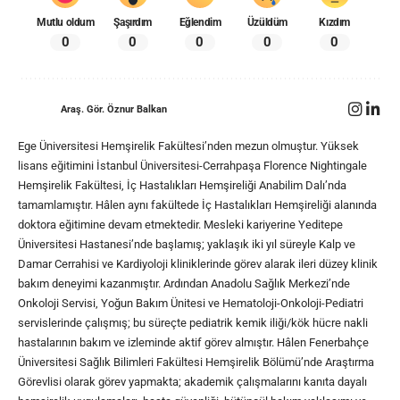
Mutlu oldum
Şaşırdım
Eğlendim
Üzüldüm
Kızdım
0
0
0
0
0
Araş. Gör. Öznur Balkan
Ege Üniversitesi Hemşirelik Fakültesi’nden mezun olmuştur. Yüksek
lisans eğitimini İstanbul Üniversitesi-Cerrahpaşa Florence Nightingale
Hemşirelik Fakültesi, İç Hastalıkları Hemşireliği Anabilim Dalı’nda
tamamlamıştır. Hâlen aynı fakültede İç Hastalıkları Hemşireliği alanında
doktora eğitimine devam etmektedir. Mesleki kariyerine Yeditepe
Üniversitesi Hastanesi’nde başlamış; yaklaşık iki yıl süreyle Kalp ve
Damar Cerrahisi ve Kardiyoloji kliniklerinde görev alarak ileri düzey klinik
bakım deneyimi kazanmıştır. Ardından Anadolu Sağlık Merkezi’nde
Onkoloji Servisi, Yoğun Bakım Ünitesi ve Hematoloji-Onkoloji-Pediatri
servislerinde çalışmış; bu süreçte pediatrik kemik iliği/kök hücre nakli
hastalarının bakım ve izleminde aktif görev almıştır. Hâlen Fenerbahçe
Üniversitesi Sağlık Bilimleri Fakültesi Hemşirelik Bölümü’nde Araştırma
Görevlisi olarak görev yapmakta; akademik çalışmalarını kanıta dayalı