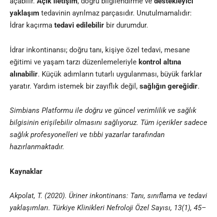
açabilir.
Açık iletişim
, doğru bilgilendirme ve
destekleyici
yaklaşım
tedavinin ayrılmaz parçasıdır. Unutulmamalıdır:
İdrar kaçırma
tedavi edilebilir
bir durumdur.
İdrar inkontinansı; doğru tanı, kişiye özel tedavi, mesane
eğitimi ve yaşam tarzı düzenlemeleriyle
kontrol altına
alınabilir
. Küçük adımların tutarlı uygulanması, büyük farklar
yaratır. Yardım istemek bir zayıflık değil,
sağlığın gereğidir
.
Simbians
Platformu ile doğru ve güncel verimlilik ve sağlık
bilgisinin erişilebilir olmasını sağlıyoruz. Tüm içerikler sadece
sağlık profesyonelleri ve
tıbbi yazar
lar tarafından
hazırlanmaktadır
.
Kaynaklar
Akpolat, T. (2020). Üriner inkontinans: Tanı, sınıflama ve tedavi
yaklaşımları. Türkiye Klinikleri Nefroloji Özel Sayısı, 13(1), 45–