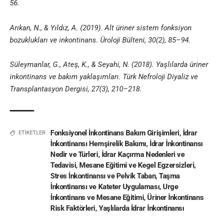
56.
Arıkan, N., & Yıldız, A. (2019). Alt üriner sistem fonksiyon
bozuklukları ve inkontinans. Üroloji Bülteni, 30(2), 85–94.
Süleymanlar, G., Ateş, K., & Seyahi, N. (2018). Yaşlılarda üriner
inkontinans ve bakım yaklaşımları. Türk Nefroloji Diyaliz ve
Transplantasyon Dergisi, 27(3), 210–218.
Fonksiyonel İnkontinans Bakım Girişimleri
,
İdrar
ETİKETLER
İnkontinansı Hemşirelik Bakımı
,
İdrar İnkontinansı
Nedir ve Türleri
,
İdrar Kaçırma Nedenleri ve
Tedavisi
,
Mesane Eğitimi ve Kegel Egzersizleri
,
Stres İnkontinansı ve Pelvik Taban
,
Taşma
İnkontinansı ve Kateter Uygulaması
,
Urge
İnkontinans ve Mesane Eğitimi
,
Üriner İnkontinans
Risk Faktörleri
,
Yaşlılarda İdrar İnkontinansı