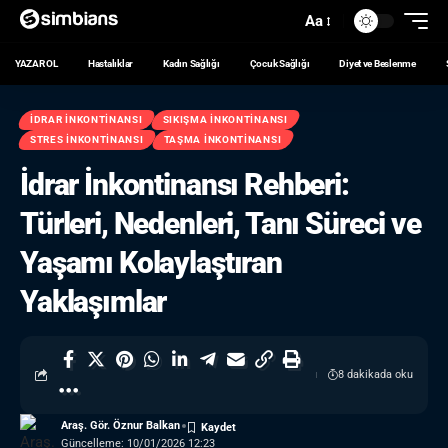
Aa
YAZAR OL
Hastalıklar
Kadın Sağlığı
Çocuk Sağlığı
Diyet ve Beslenme
İDRAR İNKONTINANSI
SIKIŞMA İNKONTINANSI
STRES İNKONTINANSI
TAŞMA İNKONTINANSI
İdrar İnkontinansı Rehberi:
Türleri, Nedenleri, Tanı Süreci ve
Yaşamı Kolaylaştıran
Yaklaşımlar
8 dakikada oku
Araş. Gör. Öznur Balkan
Güncelleme: 10/01/2026 12:23