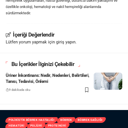
hemşirelik uygulamaları, hasta güvenliği, bütüncül bakım yaklaşımı ve
özellikle onkoloji, hematoloji ve nakil hemşireliği alanlarında
sürdürmektedir.
İçeriği Değerlendir
Lütfen yorum yapmak için giriş yapın.
Bu İçerikler İlginizi Çekebilir
Üriner İnkontinans: Nedir, Nedenleri, Belirtileri,
Tanısı, Tedavisi, Önlemi
9 dakikada oku
POLIKISTIK BÖBREK HASTALIĞI
BÖBREK
BÖBREK SAĞLIĞI
HEMATÜRI
POLIÜRI
PROTEINÜRI