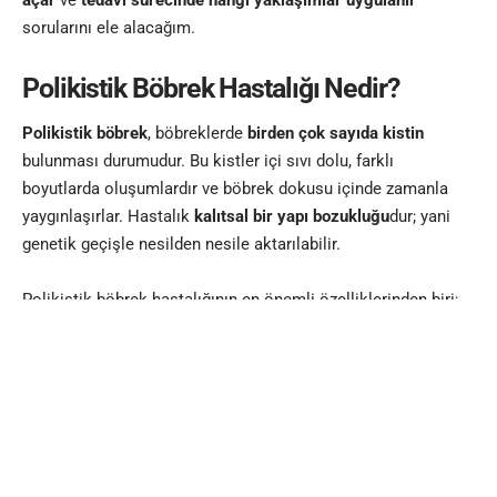
açar
ve
tedavi sürecinde hangi yaklaşımlar uygulanır
sorularını ele alacağım.
Polikistik Böbrek Hastalığı Nedir?
Polikistik böbrek
, böbreklerde
birden çok sayıda kistin
bulunması durumudur. Bu kistler içi sıvı dolu, farklı
boyutlarda oluşumlardır ve böbrek dokusu içinde zamanla
yaygınlaşırlar. Hastalık
kalıtsal bir yapı bozukluğu
dur; yani
genetik geçişle nesilden nesile aktarılabilir.
Polikistik böbrek hastalığının en önemli özelliklerinden biri;
Genellikle
her iki böbreği birden
etkilemesidir.
Kistler arttıkça
işlev gören sağlam böbrek dokusunun
azalmasıdır
.
Başlangıçta böbrekler görevlerini telafi edebilir. Ancak yıllar