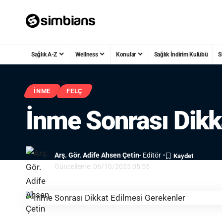
Sağlık A-Z
Wellness
Konular
Sağlık İndirim Kulübü
S
İNME
FELÇ
İnme Sonrası Dikk
Arş. Gör. Adife Ahsen Çetin
- Editör
Güncelleme: 06/10/2025 05:55