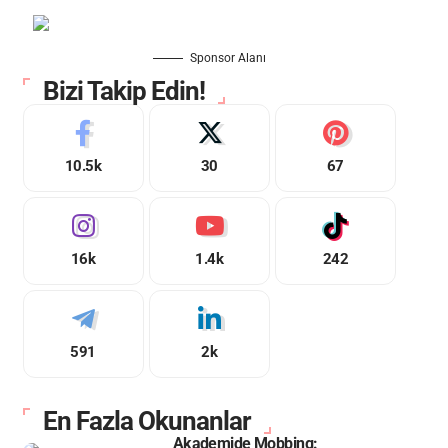
Sponsor Alanı
Bizi Takip Edin!
10.5k
30
67
16k
1.4k
242
591
2k
En Fazla Okunanlar
Akademide Mobbing: