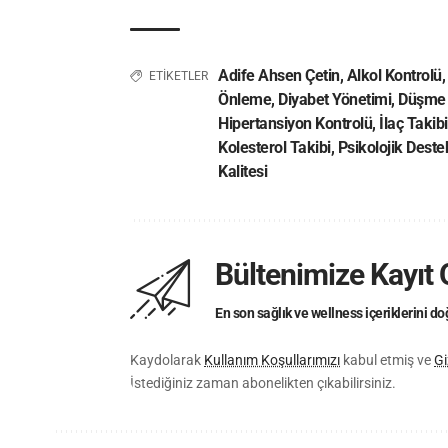
Adife Ahsen Çetin
,
Alkol Kontrolü
ETİKETLER
Önleme
,
Diyabet Yönetimi
,
Düşme
Hipertansiyon Kontrolü
,
İlaç Takibi
Kolesterol Takibi
,
Psikolojik Deste
Kalitesi
Bültenimize Kayıt 
En son sağlık ve wellness içeriklerini 
Kaydolarak
Kullanım Koşullarımızı
kabul etmiş ve
Gi
İstediğiniz zaman abonelikten çıkabilirsiniz.