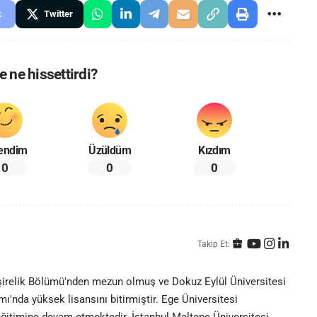
k
Twitter
 ne hissettirdi?
endim
Üzüldüm
Kızdım
0
0
0
Takip Et:
emşirelik Bölümü'nden mezun olmuş ve Dokuz Eylül Üniversitesi
mı'nda yüksek lisansını bitirmiştir. Ege Üniversitesi
eğitimine devam etmektedir. İstanbul Maltepe Üniversitesi