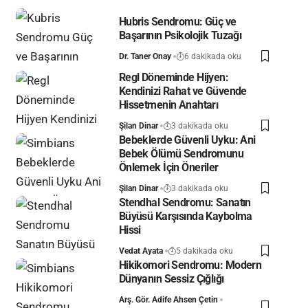
Hubris Sendromu: Güç ve
Başarının Psikolojik Tuzağı
Dr. Taner Onay
6 dakikada oku
Regl Döneminde Hijyen:
Kendinizi Rahat ve Güvende
Hissetmenin Anahtarı
Şilan Dinar
3 dakikada oku
Bebeklerde Güvenli Uyku: Ani
Bebek Ölümü Sendromunu
Önlemek İçin Öneriler
Şilan Dinar
3 dakikada oku
Stendhal Sendromu: Sanatın
Büyüsü Karşısında Kaybolma
Hissi
Vedat Ayata
5 dakikada oku
Hikikomori Sendromu: Modern
Dünyanın Sessiz Çığlığı
Arş. Gör. Adife Ahsen Çetin