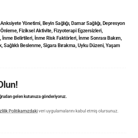
,
Anksiyete Yönetimi
,
Beyin Sağlığı
,
Damar Sağlığı
,
Depresyon
 Önleme
,
Fiziksel Aktivite
,
Fizyoterapi Egzersizleri
,
,
İnme Belirtileri
,
İnme Risk Faktörleri
,
İnme Sonrası Bakım
,
k
,
Sağlıklı Beslenme
,
Sigara Bırakma
,
Uyku Düzeni
,
Yaşam
Olun!
doğrudan gelen kutunuza gönderiyoruz.
zlilik Politikamızdaki
veri uygulamalarını kabul etmiş olursunuz.