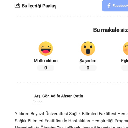
Bu İçeriği Paylaş
Faceboo
Bu makale size
Mutlu oldum
Şaşırdım
Eğl
0
0
Arş. Gör. Adife Ahsen Çetin
:
Editör
Yıldırım Beyazıt Üniversitesi Sağlık Bilimleri Fakültesi H
Sağlık Bilimleri Enstitüsü İç Hastalıkları Hemşireliği Progra
Hemşirelikte Öğretim Tezli yüksek lisans öğrencisi olarak 