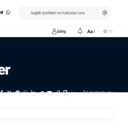
Aa
Giriş
er
3 dakikada oku