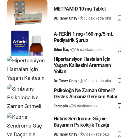
METPAMİD 10 mg Tablet
Dr. Taner Onay
15 dakikada oku
A-FERİN 1 mg+160 mg/5 mL
Pediyatrik Şurup
Bilim İlaç
16 dakikada oku
Hipertansiyon Hastaları İçin
Yaşam Kalitesini Artırmanın
Yolları
Dr. Taner Onay
10 dakikada oku
Psikoloğa Ne Zaman Gitmeli?
Destek Almanız Gereken Anlar
Terappin
5 dakikada oku
Hubris Sendromu: Güç ve
Başarının Psikolojik Tuzağı
Dr. Taner Onay
6 dakikada oku