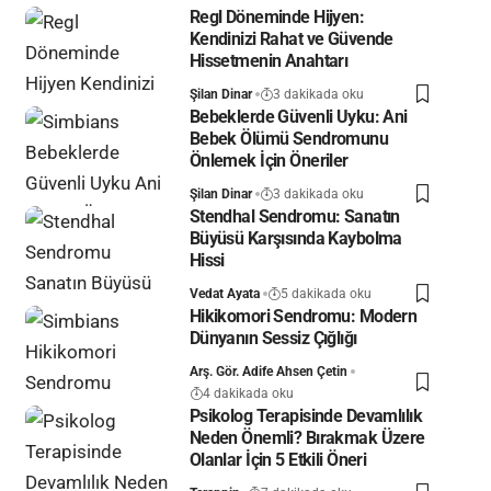
Regl Döneminde Hijyen:
Kendinizi Rahat ve Güvende
Hissetmenin Anahtarı
Şilan Dinar
3 dakikada oku
Bebeklerde Güvenli Uyku: Ani
Bebek Ölümü Sendromunu
Önlemek İçin Öneriler
Şilan Dinar
3 dakikada oku
Stendhal Sendromu: Sanatın
Büyüsü Karşısında Kaybolma
Hissi
Vedat Ayata
5 dakikada oku
Hikikomori Sendromu: Modern
Dünyanın Sessiz Çığlığı
Arş. Gör. Adife Ahsen Çetin
4 dakikada oku
Psikolog Terapisinde Devamlılık
Neden Önemli? Bırakmak Üzere
Olanlar İçin 5 Etkili Öneri