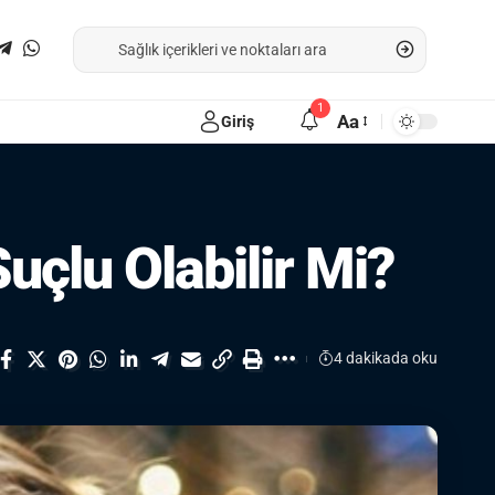
1
Aa
Giriş
çlu Olabilir Mi?
4 dakikada oku