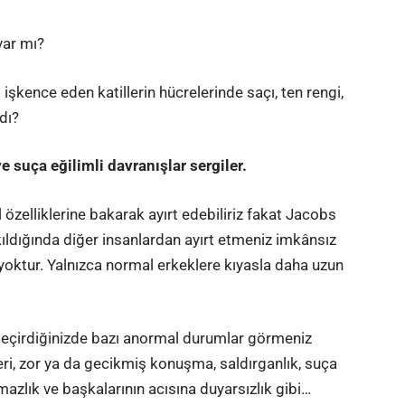
var mı?
 işkence eden katillerin hücrelerinde saçı, ten rengi,
dı?
 suça eğilimli davranışlar sergiler.
 özelliklerine bakarak ayırt edebiliriz fakat Jacobs
ıldığında diğer insanlardan ayırt etmeniz imkânsız
ri yoktur. Yalnızca normal erkeklere kıyasla daha uzun
geçirdiğinizde bazı anormal durumlar görmeniz
ri, zor ya da gecikmiş konuşma, saldırganlık, suça
nımazlık ve başkalarının acısına duyarsızlık gibi…