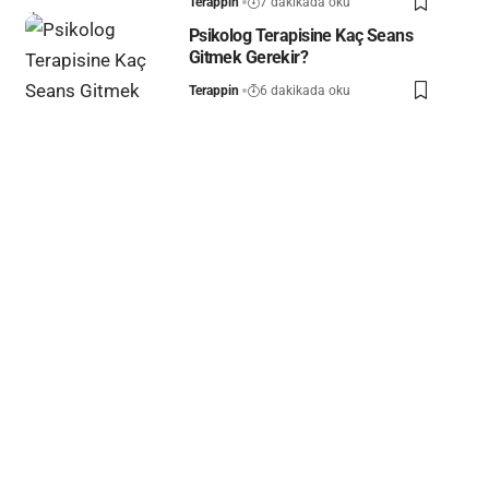
Terappin
7 dakikada oku
Psikolog Terapisine Kaç Seans
Gitmek Gerekir?
Terappin
6 dakikada oku