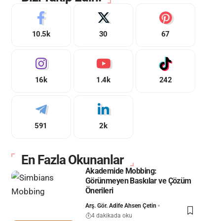
10.5k
30
67
16k
1.4k
242
591
2k
En Fazla Okunanlar
Akademide Mobbing:
Görünmeyen Baskılar ve Çözüm
Önerileri
Arş. Gör. Adife Ahsen Çetin
4 dakikada oku