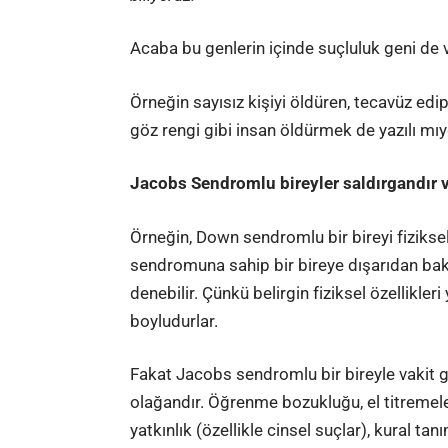
Acaba bu genlerin içinde suçluluk geni de 
Örneğin sayısız kişiyi öldüren, tecavüz edip
göz rengi gibi insan öldürmek de yazılı mıy
Jacobs Sendromlu bireyler saldırgandır ve
Örneğin, Down sendromlu bir bireyi fiziksel
sendromuna sahip bir bireye dışarıdan bak
denebilir. Çünkü belirgin fiziksel özellikle
boyludurlar.
Fakat Jacobs sendromlu bir bireyle vakit 
olağandır. Öğrenme bozukluğu, el titremele
yatkınlık (özellikle cinsel suçlar), kural ta