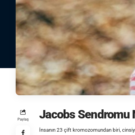
Jacobs Sendromu 
Paylaş
İnsanın 23 çift kromozomundan biri, cinsiye