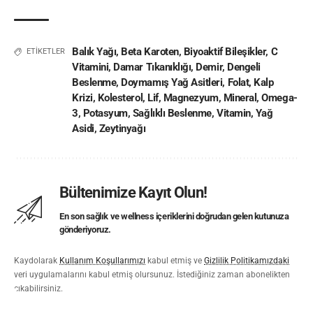
Balık Yağı
,
Beta Karoten
,
Biyoaktif Bileşikler
,
C
ETİKETLER
Vitamini
,
Damar Tıkanıklığı
,
Demir
,
Dengeli
Beslenme
,
Doymamış Yağ Asitleri
,
Folat
,
Kalp
Krizi
,
Kolesterol
,
Lif
,
Magnezyum
,
Mineral
,
Omega-
3
,
Potasyum
,
Sağlıklı Beslenme
,
Vitamin
,
Yağ
Asidi
,
Zeytinyağı
Bültenimize Kayıt Olun!
En son sağlık ve wellness içeriklerini doğrudan gelen kutunuza
gönderiyoruz.
Kaydolarak
Kullanım Koşullarımızı
kabul etmiş ve
Gizlilik Politikamızdaki
veri uygulamalarını kabul etmiş olursunuz. İstediğiniz zaman abonelikten
çıkabilirsiniz.