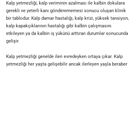
Kalp yetmezliği, kalp veriminin azalması ile kalbin dokulara
gerekli ve yeterli kanı gönderememesi sonucu oluşan klinik
bir tablodur. Kalp damar hastalığı, kalp krizi, yüksek tansiyon,
kalp kapakçıklarının hastalığı gibi kalbin çalışmasını
etkileyen ya da kalbin iş yükünü arttıran durumlar sonucunda
gelişir.
Kalp yetmezliği genelde ileri evredeyken ortaya çıkar. Kalp
yetmezliği her yaşta gelişebilir ancak ilerleyen yaşla beraber
görülme sıklığı artar. Toplumda görülme sıklığı 65 yaş altı
bireylerde %1 iken, 75-84 yaş arasında %7, 85 yaş üstünde
%15’leri bulmaktadır. 65 yaş üstü kişilerde en sık hastaneye
yatış nedenidir.
Gelin hep birlikte kalbin yapısına ve nasıl çalıştığına bir
bakalım.
Kalp 2 boşluk sağ tarafta, 2 boşluk sol tarafta olmak üzere 4