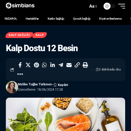
Aa
YAZAR OL
Hastalıklar
Kadın Sağlığı
Çocuk Sağlığı
Diyet ve Beslenme
KALP SAĞLIĞI
KALP
Kalp Dostu 12 Besin
2 dakikada oku
Melike Tuğba Türkmen
Güncelleme: 18/06/2024 17:28