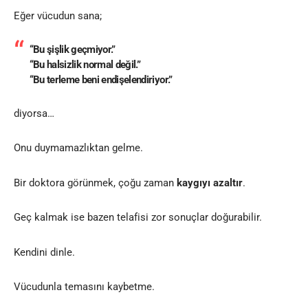
Eğer vücudun sana;
“Bu şişlik geçmiyor.”
“Bu halsizlik normal değil.”
“Bu terleme beni endişelendiriyor.”
diyorsa…
Onu duymamazlıktan gelme.
Bir doktora görünmek, çoğu zaman
kaygıyı azaltır
.
Geç kalmak ise bazen telafisi zor sonuçlar doğurabilir.
Kendini dinle.
Vücudunla temasını kaybetme.