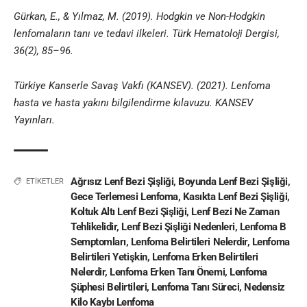
Gürkan, E., & Yılmaz, M. (2019). Hodgkin ve Non-Hodgkin
lenfomaların tanı ve tedavi ilkeleri. Türk Hematoloji Dergisi,
36(2), 85–96.
Türkiye Kanserle Savaş Vakfı (KANSEV). (2021). Lenfoma
hasta ve hasta yakını bilgilendirme kılavuzu. KANSEV
Yayınları.
Ağrısız Lenf Bezi Şişliği
,
Boyunda Lenf Bezi Şişliği
,
ETİKETLER
Gece Terlemesi Lenfoma
,
Kasıkta Lenf Bezi Şişliği
,
Koltuk Altı Lenf Bezi Şişliği
,
Lenf Bezi Ne Zaman
Tehlikelidir
,
Lenf Bezi Şişliği Nedenleri
,
Lenfoma B
Semptomları
,
Lenfoma Belirtileri Nelerdir
,
Lenfoma
Belirtileri Yetişkin
,
Lenfoma Erken Belirtileri
Nelerdir
,
Lenfoma Erken Tanı Önemi
,
Lenfoma
Şüphesi Belirtileri
,
Lenfoma Tanı Süreci
,
Nedensiz
Kilo Kaybı Lenfoma