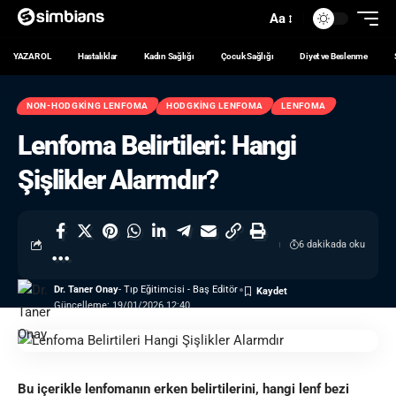
Aa
YAZAR OL
Hastalıklar
Kadın Sağlığı
Çocuk Sağlığı
Diyet ve Beslenme
NON-HODGKING LENFOMA
HODGKING LENFOMA
LENFOMA
Lenfoma Belirtileri: Hangi
Şişlikler Alarmdır?
6 dakikada oku
Dr. Taner Onay
- Tıp Eğitimcisi - Baş Editör
Güncelleme: 19/01/2026 12:40
Bu içerikle lenfomanın erken belirtilerini, hangi lenf bezi