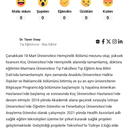
Mutlu oldum
Şaşırdım
Eğlendim
Üzüldüm
Kızdım
0
0
0
0
0
Dr. Taner Onay
Tıp Eğitimcisi - Baş Editör
Çanakkale 18 Mart Üniversitesi Hemşirelik Bölümü mezunu olup, yüksek
lisansını Koç Üniversitesi’nde Hemşirelik alanında tamamlamış, doktora
eğitimini Marmara Üniversitesi Tıp Fakültesi Tıp Eğitimi Ana Bilim
Dalı'nda tamamlamıştır. Aynı zamanda Anadolu Üniversitesi Halkla
İlişkiler ve Reklamcılık bölümünü bitirmiş ve şu an aynı üniversitenin
Bilgisayar Programcılığı bölümüne başlamıştır. İş hayatına Amerikan
Hastanesi’nde başlamış ve sonrasında Koç Üniversitesi Hastanesi’nde
devam etmiştir. 2016 yılında Akademik alana geçerek sırasıyla İstinye
Üniversitesi’nde Öğretim Görevlisi ve Fenerbahçe Üniversitesi’nde
Araştırma Görevlisi olarak çalışmıştır. 2021 yılında Health Assistant adlı
sağlık eğitim teknolojileri üzerine bir şirket kurarak sağlık projeleri
geliştirmektedir. Geliştirdiği projelerle Teknofest’te Türkiye 3.lüğü elde