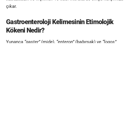
çıkar.
Gastroenteroloji Kelimesinin Etimolojik
Kökeni Nedir?
Yunanca
“gaster”
(mide),
“enteron”
(bağırsak) ve
“logos”
(bilim) kelimelerinden türemiştir.
Gastroenteroloji Kelimesi
ile Sık Karıştırılan
Terimler
Genel cerrahi, dahiliye. Gastroenteroloji cerrahi değil, dahili
bir uzmanlık alanıdır.
Gastroenteroloji Kelimesinin
Kullanım Alanı
Hastaneler, endoskopi üniteleri, klinikler, akademik araştırma
merkezleri