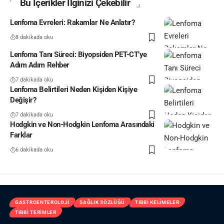
Bu İçerikler İlginizi Çekebilir
Lenfoma Evreleri: Rakamlar Ne Anlatır?
8 dakikada oku
Lenfoma Tanı Süreci: Biyopsiden PET-CT’ye
Adım Adım Rehber
7 dakikada oku
Lenfoma Belirtileri Neden Kişiden Kişiye
Değişir?
7 dakikada oku
Hodgkin ve Non-Hodgkin Lenfoma Arasındaki
Farklar
6 dakikada oku
GASTROENTEROLOJI
SAĞLIK SÖZLÜĞÜ
TIBBI KELIMELER
TIBBI TERIMLER