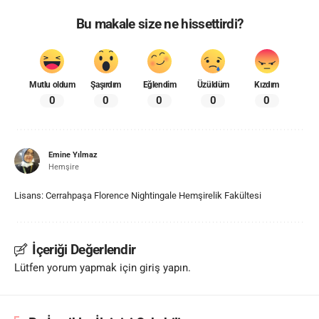
Bu makale size ne hissettirdi?
Mutlu oldum
Şaşırdım
Eğlendim
Üzüldüm
Kızdım
0
0
0
0
0
Emine Yılmaz
Hemşire
Lisans: Cerrahpaşa Florence Nightingale Hemşirelik Fakültesi
İçeriği Değerlendir
Lütfen yorum yapmak için giriş yapın.