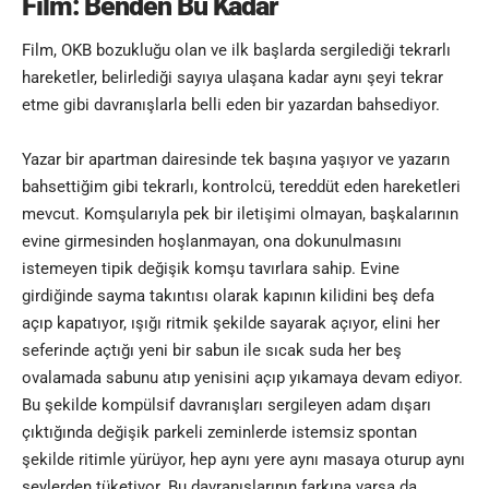
Film: Benden Bu Kadar
Film, OKB bozukluğu olan ve ilk başlarda sergilediği tekrarlı
hareketler, belirlediği sayıya ulaşana kadar aynı şeyi tekrar
etme gibi davranışlarla belli eden bir yazardan bahsediyor.
Yazar bir apartman dairesinde tek başına yaşıyor ve yazarın
bahsettiğim gibi tekrarlı, kontrolcü, tereddüt eden hareketleri
mevcut. Komşularıyla pek bir iletişimi olmayan, başkalarının
evine girmesinden hoşlanmayan, ona dokunulmasını
istemeyen tipik değişik komşu tavırlara sahip. Evine
girdiğinde sayma takıntısı olarak kapının kilidini beş defa
açıp kapatıyor, ışığı ritmik şekilde sayarak açıyor, elini her
seferinde açtığı yeni bir sabun ile sıcak suda her beş
ovalamada sabunu atıp yenisini açıp yıkamaya devam ediyor.
Bu şekilde kompülsif davranışları sergileyen adam dışarı
çıktığında değişik parkeli zeminlerde istemsiz spontan
şekilde ritimle yürüyor, hep aynı yere aynı masaya oturup aynı
şeylerden tüketiyor. Bu davranışlarının farkına varsa da