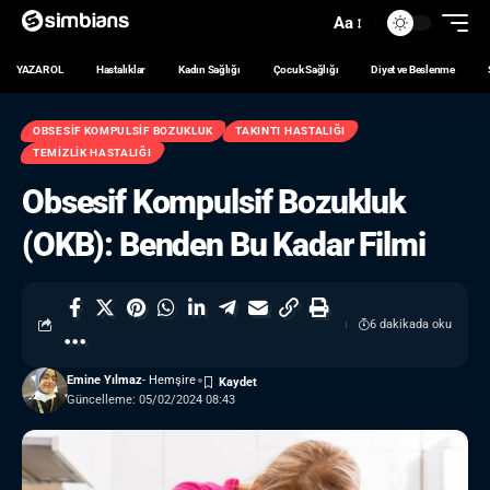
Aa
YAZAR OL
Hastalıklar
Kadın Sağlığı
Çocuk Sağlığı
Diyet ve Beslenme
OBSESIF KOMPULSIF BOZUKLUK
TAKINTI HASTALIĞI
TEMIZLIK HASTALIĞI
Obsesif Kompulsif Bozukluk
(OKB): Benden Bu Kadar Filmi
6 dakikada oku
Emine Yılmaz
- Hemşire
Güncelleme: 05/02/2024 08:43