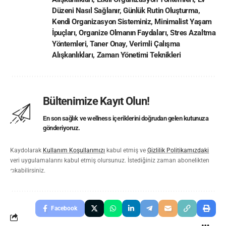
Düzeni Nasıl Sağlanır
,
Günlük Rutin Oluşturma
,
Kendi Organizasyon Sisteminiz
,
Minimalist Yaşam
İpuçları
,
Organize Olmanın Faydaları
,
Stres Azaltma
Yöntemleri
,
Taner Onay
,
Verimli Çalışma
Alışkanlıkları
,
Zaman Yönetimi Teknikleri
Bültenimize Kayıt Olun!
En son sağlık ve wellness içeriklerini doğrudan gelen kutunuza
gönderiyoruz.
Kaydolarak
Kullanım Koşullarımızı
kabul etmiş ve
Gizlilik Politikamızdaki
veri uygulamalarını kabul etmiş olursunuz. İstediğiniz zaman abonelikten
çıkabilirsiniz.
Facebook