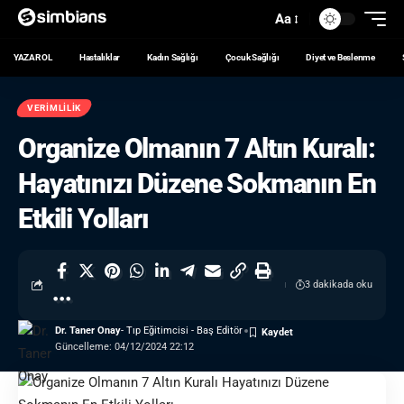
Aa
YAZAR OL
Hastalıklar
Kadın Sağlığı
Çocuk Sağlığı
Diyet ve Beslenme
VERIMLILIK
Organize Olmanın 7 Altın Kuralı:
Hayatınızı Düzene Sokmanın En
Etkili Yolları
3 dakikada oku
Dr. Taner Onay
- Tıp Eğitimcisi - Baş Editör
Güncelleme: 04/12/2024 22:12