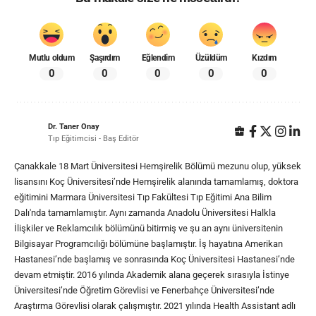
Mutlu oldum
Şaşırdım
Eğlendim
Üzüldüm
Kızdım
0
0
0
0
0
Dr. Taner Onay
Tıp Eğitimcisi - Baş Editör
Çanakkale 18 Mart Üniversitesi Hemşirelik Bölümü mezunu olup, yüksek
lisansını Koç Üniversitesi’nde Hemşirelik alanında tamamlamış, doktora
eğitimini Marmara Üniversitesi Tıp Fakültesi Tıp Eğitimi Ana Bilim
Dalı'nda tamamlamıştır. Aynı zamanda Anadolu Üniversitesi Halkla
İlişkiler ve Reklamcılık bölümünü bitirmiş ve şu an aynı üniversitenin
Bilgisayar Programcılığı bölümüne başlamıştır. İş hayatına Amerikan
Hastanesi’nde başlamış ve sonrasında Koç Üniversitesi Hastanesi’nde
devam etmiştir. 2016 yılında Akademik alana geçerek sırasıyla İstinye
Üniversitesi’nde Öğretim Görevlisi ve Fenerbahçe Üniversitesi’nde
Araştırma Görevlisi olarak çalışmıştır. 2021 yılında Health Assistant adlı