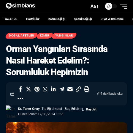
Aa
YAZAR OL
Hastalıklar
Kadın Sağlığı
Çocuk Sağlığı
Diyet ve Beslenme
DOĞAL AFETLER
İZMIR
YANGINLAR
Orman Yangınları Sırasında
Nasıl Hareket Edelim?:
Sorumluluk Hepimizin
4 dakikada oku
Dr. Taner Onay
- Tıp Eğitimcisi - Baş Editör
Güncelleme: 17/08/2024 16:51