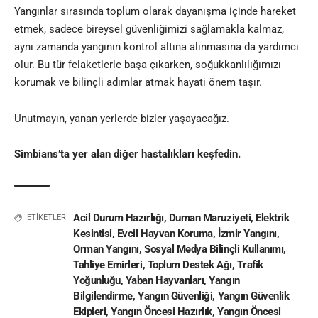
Yangınlar sırasında toplum olarak dayanışma içinde hareket
etmek, sadece bireysel güvenliğimizi sağlamakla kalmaz,
aynı zamanda yangının kontrol altına alınmasına da yardımcı
olur. Bu tür felaketlerle başa çıkarken, soğukkanlılığımızı
korumak ve bilinçli adımlar atmak hayati önem taşır.
Unutmayın, yanan yerlerde bizler yaşayacağız.
Simbians’ta yer alan diğer
hastalıkları keşfedin.
Acil Durum Hazırlığı
,
Duman Maruziyeti
,
Elektrik
ETİKETLER
Kesintisi
,
Evcil Hayvan Koruma
,
İzmir Yangını
,
Orman Yangını
,
Sosyal Medya Bilinçli Kullanımı
,
Tahliye Emirleri
,
Toplum Destek Ağı
,
Trafik
Yoğunluğu
,
Yaban Hayvanları
,
Yangın
Bilgilendirme
,
Yangın Güvenliği
,
Yangın Güvenlik
Ekipleri
,
Yangın Öncesi Hazırlık
,
Yangın Öncesi