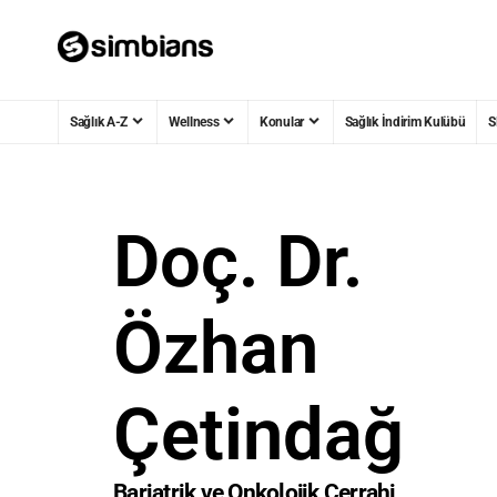
Sağlık A-Z
Wellness
Konular
Sağlık İndirim Kulübü
S
Doç. Dr.
Özhan
Çetindağ
Bariatrik ve Onkolojik Cerrahi