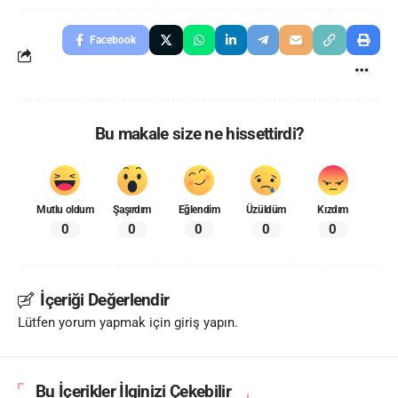
Facebook
Bu makale size ne hissettirdi?
Mutlu oldum
Şaşırdım
Eğlendim
Üzüldüm
Kızdım
0
0
0
0
0
İçeriği Değerlendir
Lütfen yorum yapmak için giriş yapın.
Bu İçerikler İlginizi Çekebilir