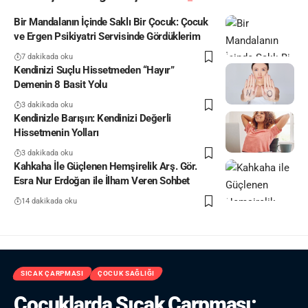
Bir Mandalanın İçinde Saklı Bir Çocuk: Çocuk
ve Ergen Psikiyatri Servisinde Gördüklerim
7 dakikada oku
Kendinizi Suçlu Hissetmeden “Hayır”
Demenin 8 Basit Yolu
3 dakikada oku
Kendinizle Barışın: Kendinizi Değerli
Hissetmenin Yolları
3 dakikada oku
Kahkaha İle Güçlenen Hemşirelik Arş. Gör.
Esra Nur Erdoğan ile İlham Veren Sohbet
14 dakikada oku
SICAK ÇARPMASI
ÇOCUK SAĞLIĞI
Çocuklarda Sıcak Çarpması: