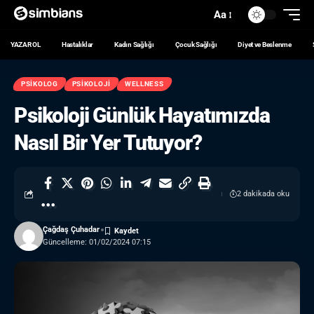
Aa
YAZAR OL
Hastalıklar
Kadın Sağlığı
Çocuk Sağlığı
Diyet ve Beslenme
PSIKOLOG
PSIKOLOJI
WELLNESS
Psikoloji Günlük Hayatımızda
Nasıl Bir Yer Tutuyor?
2 dakikada oku
Çağdaş Çuhadar
Güncelleme: 01/02/2024 07:15