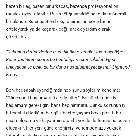
bazen bir eş, bazen bir arkadaş, bazense profesyonel bir
meslek üyesi olabilir. Ruh sağlığı sanıldığından daha önemli
bir alandır. Bu sebeptendir ki, ruhumuzun sorunlarını
erteleyerek ya da kaçarak değil ancak yardım alarak
çözebiliriz.
‘’Ruhunun derinliklerine in ve ilk önce kendini tanımayı öğren.
Bunu yaptıktan sonra, bu hastalığa neden yakalandığını
anlayacak ve belki de bir daha hastalanmayacaksın.’’ Sigmund
Freud
Ben, her sabah uyandığımda hep şunu söylerim kendime:
‘’Güne nasıl başlarsam öyle de biter.’’. Bu cümle güne iyi
başlamam gerektiğini bana hep hatırlatır. Çünkü sonunun iyi
bitmesini dilediğim her gün, benim yaşam boyu pozitif bir
insan olmama ve hayatımın olumlu yönde ilerlemesine sebep
olacaktır. Her yeni güne enerjimizi ve tempomuzu yüksek
tutarak başladığımızda, günden alacağımız verim de bir o