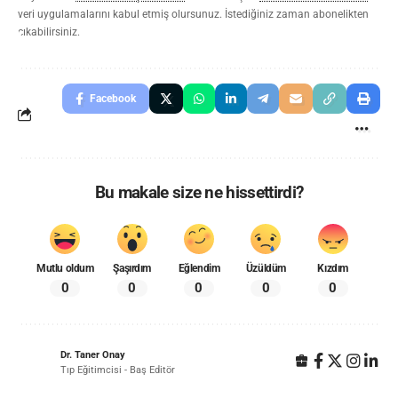
veri uygulamalarını kabul etmiş olursunuz. İstediğiniz zaman abonelikten
çıkabilirsiniz.
Facebook
Bu makale size ne hissettirdi?
Mutlu oldum
Şaşırdım
Eğlendim
Üzüldüm
Kızdım
0
0
0
0
0
Dr. Taner Onay
Tıp Eğitimcisi - Baş Editör