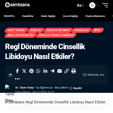
Aa
YAZAR OL
Hastalıklar
Kadın Sağlığı
Çocuk Sağlığı
Diyet ve Beslenme
ADET GÖRME
GEBELIK
GEBELIK REHBERI
HAMILELIK
REGL
REGL DÜZENSIZLIĞI
SEKS VE CINSEL İLIŞKILER
Regl Döneminde Cinsellik
Libidoyu Nasıl Etkiler?
5 dakikada oku
Dr. Taner Onay
- Tıp Eğitimcisi - Baş Editör
Güncelleme: 14/12/2025 13:21