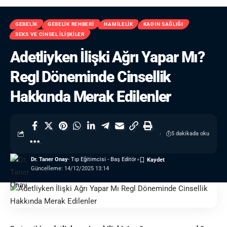
GEBELIK
GEBELIK REHBERI
HAMILELIK
KADIN SAĞLIĞI
SEKS VE CINSEL İLIŞKILER
Adetliyken İlişki Ağrı Yapar Mı?
Regl Döneminde Cinsellik
Hakkında Merak Edilenler
5 dakikada oku
Dr. Taner Onay
- Tıp Eğitimcisi - Baş Editör
Güncelleme: 14/12/2025 13:14