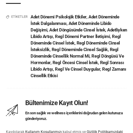
Adet Dönemi Psikolojik Etkiler
,
Adet Döneminde
ETİKETLER
İstek Dalgalanması
,
Adet Döneminde Libido
Değişimi
,
Adet Döngüsünde Cinsel İstek
,
Adetliyken
Libido Artışı
,
Regl Dönemi Partner İletişimi
,
Regl
Döneminde Cinsel İstek
,
Regl Döneminde Cinsel
İsteksizlik
,
Regl Döneminde Cinsel Sağlık
,
Regl
Döneminde Cinsellik Normal Mi
,
Regl Döngüsü Ve
Hormonlar
,
Regl Öncesi Cinsel İstek
,
Regl Sonrası
Libido Artışı
,
Regl Ve Cinsel Duygular
,
Regl Zamanı
Cinsellik Etkisi
Bültenimize Kayıt Olun!
En son sağlık ve wellness içeriklerini doğrudan gelen kutunuza
gönderiyoruz.
Kaydolarak
Kullanım Koşullarımızı
kabul etmiş ve
Gizlilik Politikamızdaki