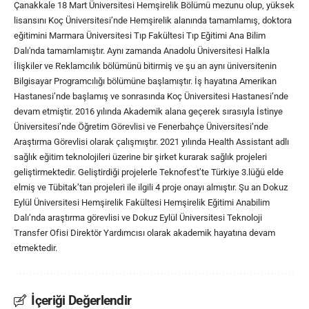
Çanakkale 18 Mart Üniversitesi Hemşirelik Bölümü mezunu olup, yüksek
lisansını Koç Üniversitesi’nde Hemşirelik alanında tamamlamış, doktora
eğitimini Marmara Üniversitesi Tıp Fakültesi Tıp Eğitimi Ana Bilim
Dalı'nda tamamlamıştır. Aynı zamanda Anadolu Üniversitesi Halkla
İlişkiler ve Reklamcılık bölümünü bitirmiş ve şu an aynı üniversitenin
Bilgisayar Programcılığı bölümüne başlamıştır. İş hayatına Amerikan
Hastanesi’nde başlamış ve sonrasında Koç Üniversitesi Hastanesi’nde
devam etmiştir. 2016 yılında Akademik alana geçerek sırasıyla İstinye
Üniversitesi’nde Öğretim Görevlisi ve Fenerbahçe Üniversitesi’nde
Araştırma Görevlisi olarak çalışmıştır. 2021 yılında Health Assistant adlı
sağlık eğitim teknolojileri üzerine bir şirket kurarak sağlık projeleri
geliştirmektedir. Geliştirdiği projelerle Teknofest’te Türkiye 3.lüğü elde
elmiş ve Tübitak’tan projeleri ile ilgili 4 proje onayı almıştır. Şu an Dokuz
Eylül Üniversitesi Hemşirelik Fakültesi Hemşirelik Eğitimi Anabilim
Dalı’nda araştırma görevlisi ve Dokuz Eylül Üniversitesi Teknoloji
Transfer Ofisi Direktör Yardımcısı olarak akademik hayatına devam
etmektedir.
İçeriği Değerlendir