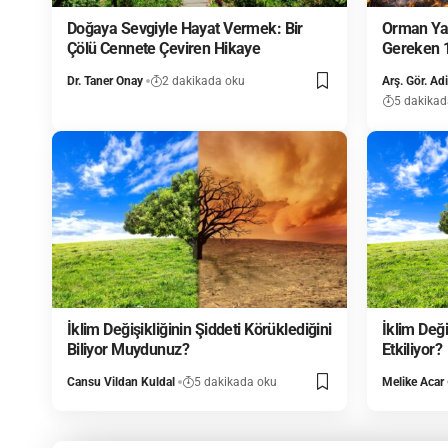
Doğaya Sevgiyle Hayat Vermek: Bir
Orman Yan
Çölü Cennete Çeviren Hikaye
Gereken 
Dr. Taner Onay
2 dakikada oku
Arş. Gör. Ad
5 dakikad
İklim Değişikliğinin Şiddeti Körüklediğini
İklim Deği
Biliyor Muydunuz?
Etkiliyor?
Cansu Vildan Kuldal
5 dakikada oku
Melike Acar