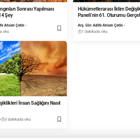
gınları Sonrası Yapılması
Hükümetlerarası İklim Değişik
14 Şey
Paneli’nin 61. Oturumu Gerçekl
ife Ahsen Çetin
Arş. Gör. Adife Ahsen Çetin
a oku
1 dakikada oku
şiklikleri İnsan Sağlığını Nasıl
3 dakikada oku