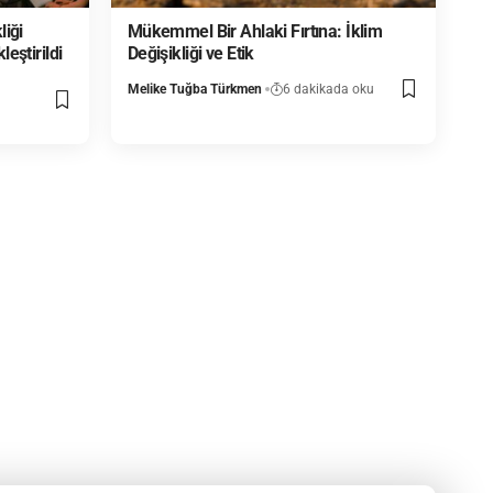
liği
Mükemmel Bir Ahlaki Fırtına: İklim
eştirildi
Değişikliği ve Etik
Melike Tuğba Türkmen
6 dakikada oku