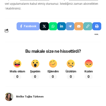
veri uygulamalarını kabul etmiş olursunuz. İstediğiniz zaman abonelikten
çıkabilirsiniz.
Facebook
Bu makale size ne hissettirdi?
Mutlu oldum
Şaşırdım
Eğlendim
Üzüldüm
Kızdım
0
0
0
0
0
Melike Tuğba Türkmen