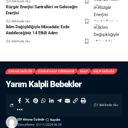
4 dakikada oku
Rüzgâr Enerjisi Santralleri ve Geleceğin
Enerjisi
3 dakikada oku
İklim Değişikliğiyle Mücadele: Evde
Atabileceğiniz 14 Etkili Adım
6 dakikada oku
ÇOCUK SAĞLIĞI
ÇOCUK KALP CERRAHISI
KALP
KALP SAĞLIĞI
Yarım Kalpli Bebekler
7 dakikada oku
Elif Aleyna Özdede
Güncelleme: 01/11/2024 06:29