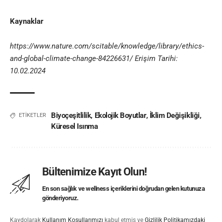
Kaynaklar
https://www.nature.com/scitable/knowledge/library/ethics-
and-global-climate-change-84226631/
Erişim Tarihi:
10.02.2024
Biyoçeşitlilik
,
Ekolojik Boyutlar
,
İklim Değişikliği
,
ETİKETLER
Küresel Isınma
Bültenimize Kayıt Olun!
En son sağlık ve wellness içeriklerini doğrudan gelen kutunuza
gönderiyoruz.
Kaydolarak
Kullanım Koşullarımızı
kabul etmiş ve
Gizlilik Politikamızdaki