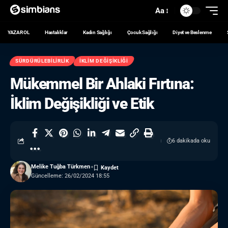
Aa
YAZAR OL
Hastalıklar
Kadın Sağlığı
Çocuk Sağlığı
Diyet ve Beslenme
SÜRDÜRÜLEBILIRLIK
İKLIM DEĞIŞIKLIĞI
Mükemmel Bir Ahlaki Fırtına:
İklim Değişikliği ve Etik
6 dakikada oku
Melike Tuğba Türkmen
Güncelleme: 26/02/2024 18:55