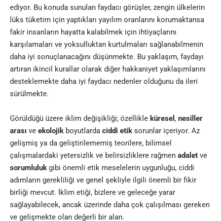
ediyor. Bu konuda sunulan faydacı görüşler, zengin ülkelerin
lüks tüketim için yaptıkları yayılım oranlarını korumaktansa
fakir insanların hayatta kalabilmek için ihtiyaçlarını
karşılamaları ve yoksulluktan kurtulmaları sağlanabilmenin
daha iyi sonuçlanacağını düşünmekte. Bu yaklaşım, faydayı
artıran ikincil kurallar olarak diğer hakkaniyet yaklaşımlarını
desteklemekte daha iyi faydacı nedenler olduğunu da ileri
sürülmekte
.
Görüldüğü üzere iklim değişikliği; özellikle
küresel
,
nesiller
arası
ve
ekolojik
boyutlarda
ciddi etik
sorunlar içeriyor. Az
gelişmiş ya da geliştirilememiş teorilere, bilimsel
çalışmalardaki yetersizlik ve belirsizliklere rağmen
adalet
ve
sorumluluk
gibi önemli etik meselelerin uygunluğu, ciddi
adımların gerekliliği ve genel şekliyle ilgili önemli bir fikir
birliği mevcut. İklim etiği, bizlere ve geleceğe yarar
sağlayabilecek, ancak üzerinde daha çok çalışılması gereken
ve gelişmekte olan değerli bir alan
.