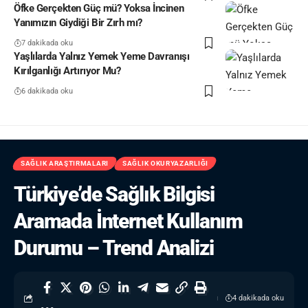
Öfke Gerçekten Güç mü? Yoksa İncinen
Yanımızın Giydiği Bir Zırh mı?
7 dakikada oku
Yaşlılarda Yalnız Yemek Yeme Davranışı
Kırılganlığı Artırıyor Mu?
6 dakikada oku
SAĞLIK ARAŞTIRMALARI
SAĞLIK OKURYAZARLIĞI
Türkiye’de Sağlık Bilgisi
Aramada İnternet Kullanım
Durumu – Trend Analizi
4 dakikada oku