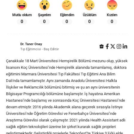
Mutlu oldum
Şaşırdım
Eğlendim
Üzüldüm
Kızdım
0
0
0
0
0
Dr. Taner Onay
Tıp Eğitimcisi - Baş Editör
Çanakkale 18 Mart Üniversitesi Hemşirelik Bölümü mezunu olup, yüksek
lisansını Koç Üniversitesi’nde Hemşirelik alanında tamamlamış, doktora
eğitimini Marmara Üniversitesi Tıp Fakültesi Tıp Eğitimi Ana Bilim
Dalı'nda tamamlamıştır. Aynı zamanda Anadolu Üniversitesi Halkla
İlişkiler ve Reklamcılık bölümünü bitirmiş ve şu an aynı üniversitenin
Bilgisayar Programcılığı bölümüne başlamıştır. İş hayatına Amerikan
Hastanesi’nde başlamış ve sonrasında Koç Üniversitesi Hastanesi’nde
devam etmiştir. 2016 yılında Akademik alana geçerek sırasıyla İstinye
Üniversitesi’nde Öğretim Görevlisi ve Fenerbahçe Üniversitesi’nde
Araştırma Görevlisi olarak çalışmıştır. 2021 yılında Health Assistant adlı
sağlık eğitim teknolojileri üzerine bir şirket kurarak sağlık projeleri
geliştirmektedir. Geliştirdiği projelerle Teknofest’te Türkiye 3.lüğü elde