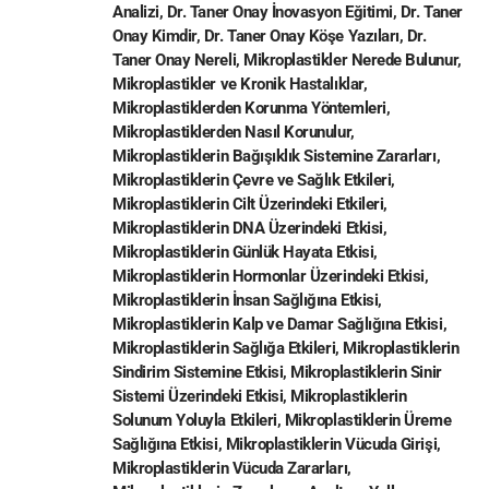
Analizi
,
Dr. Taner Onay İnovasyon Eğitimi
,
Dr. Taner
Onay Kimdir
,
Dr. Taner Onay Köşe Yazıları
,
Dr.
Taner Onay Nereli
,
Mikroplastikler Nerede Bulunur
,
Mikroplastikler ve Kronik Hastalıklar
,
Mikroplastiklerden Korunma Yöntemleri
,
Mikroplastiklerden Nasıl Korunulur
,
Mikroplastiklerin Bağışıklık Sistemine Zararları
,
Mikroplastiklerin Çevre ve Sağlık Etkileri
,
Mikroplastiklerin Cilt Üzerindeki Etkileri
,
Mikroplastiklerin DNA Üzerindeki Etkisi
,
Mikroplastiklerin Günlük Hayata Etkisi
,
Mikroplastiklerin Hormonlar Üzerindeki Etkisi
,
Mikroplastiklerin İnsan Sağlığına Etkisi
,
Mikroplastiklerin Kalp ve Damar Sağlığına Etkisi
,
Mikroplastiklerin Sağlığa Etkileri
,
Mikroplastiklerin
Sindirim Sistemine Etkisi
,
Mikroplastiklerin Sinir
Sistemi Üzerindeki Etkisi
,
Mikroplastiklerin
Solunum Yoluyla Etkileri
,
Mikroplastiklerin Üreme
Sağlığına Etkisi
,
Mikroplastiklerin Vücuda Girişi
,
Mikroplastiklerin Vücuda Zararları
,