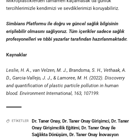
Mikroplastiklerden tamamen kaçamasak da günlük
tercihlerimizle kendimizi ve sevdiklerimizi koruyabiliriz.
Simbians
Platformu ile doğru ve güncel sağlık bilgisinin
erişilebilir olmasını sağlıyoruz. Tüm içerikler sadece sağlık
profesyonelleri ve
tıbbi yazar
lar tarafından hazırlanmaktadır
.
Kaynaklar
Leslie, H. A., van Velzen, M. J., Brandsma, S. H., Vethaak, A.
D., Garcia-Vallejo, J. J., & Lamoree, M. H. (2022). Discovery
and quantification of plastic particle pollution in human
blood. Environment International, 163, 107199.
Dr. Taner Onay
,
Dr. Taner Onay Girişimci
,
Dr. Taner
ETİKETLER
Onay Girişimcilik Eğitimi
,
Dr. Taner Onay ile
Sağlıkta Dönüşüm
,
Dr. Taner Onay İnovasyon