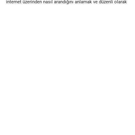
internet üzerinden nasıl arandığını anlamak ve düzenli olarak
takip etmek büyük önem taşıyor.
Türkiye’de Sağlık Bilgisi
Aramada İnternet Kullanım
Durumu – Trend Analizi
Neden Bu Araştırma Yapılıyor?
Dünyada uzun süredir internet ve sağlık ilişkisini inceleyen
pek çok araştırma var. Ancak Türkiye’de bu konuda yapılmış
kapsamlı ve düzenli bir çalışma bulmak pek kolay değil. İşte
bu eksikliği gidermek için
“Türkiye’de Sağlık Bilgisi Aramada
İnternet Kullanım Durumu – Trend Analizi”
adıyla önemli bir
araştırma başlatıldı.
Amaç basit;