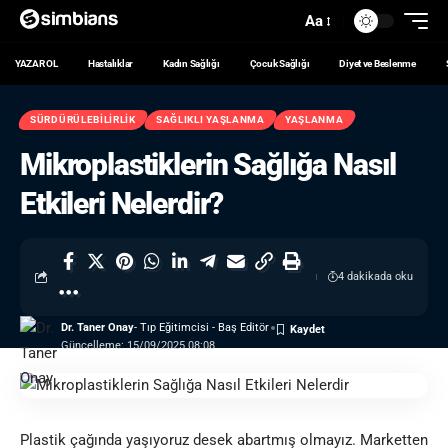
Aa
YAZAR OL
Hastalıklar
Kadın Sağlığı
Çocuk Sağlığı
Diyet ve Beslenme
SÜRDÜRÜLEBILIRLIK
SAĞLIKLI YAŞLANMA
YAŞLANMA
Mikroplastiklerin Sağlığa Nasıl
Etkileri Nelerdir?
4 dakikada oku
Dr. Taner Onay
- Tıp Eğitimcisi - Baş Editör
Güncelleme: 15/09/2025 08:08
Plastik çağında yaşıyoruz desek abartmış olmayız. Marketten