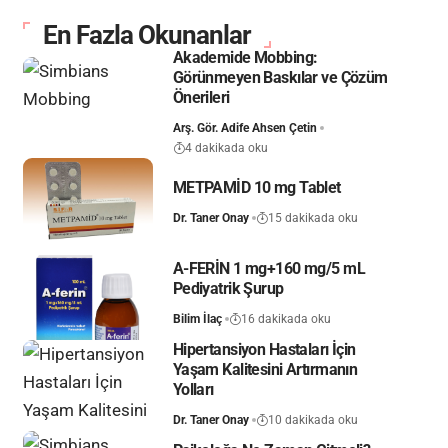
En Fazla Okunanlar
Akademide Mobbing:
Görünmeyen Baskılar ve Çözüm
Önerileri
Arş. Gör. Adife Ahsen Çetin
4 dakikada oku
METPAMİD 10 mg Tablet
Dr. Taner Onay
15 dakikada oku
A-FERİN 1 mg+160 mg/5 mL
Pediyatrik Şurup
Bilim İlaç
16 dakikada oku
Hipertansiyon Hastaları İçin
Yaşam Kalitesini Artırmanın
Yolları
Dr. Taner Onay
10 dakikada oku