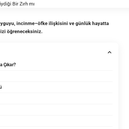
uyguyu, incinme–öfke ilişkisini ve günlük hayatta
nizi öğreneceksiniz.
a Çıkar?
ü