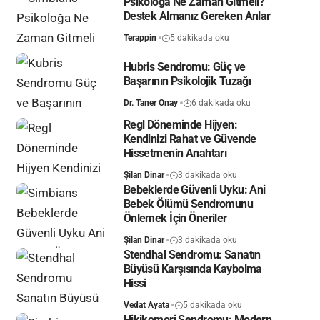
Psikoloğa Ne Zaman Gitmeli?
Destek Almanız Gereken Anlar
Terappin
5 dakikada oku
Hubris Sendromu: Güç ve
Başarının Psikolojik Tuzağı
Dr. Taner Onay
6 dakikada oku
Regl Döneminde Hijyen:
Kendinizi Rahat ve Güvende
Hissetmenin Anahtarı
Şilan Dinar
3 dakikada oku
Bebeklerde Güvenli Uyku: Ani
Bebek Ölümü Sendromunu
Önlemek İçin Öneriler
Şilan Dinar
3 dakikada oku
Stendhal Sendromu: Sanatın
Büyüsü Karşısında Kaybolma
Hissi
Vedat Ayata
5 dakikada oku
Hikikomori Sendromu: Modern