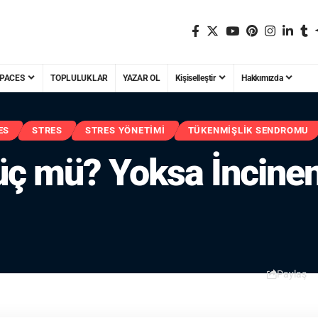
PACES
TOPLULUKLAR
YAZAR OL
Kişiselleştir
Hakkımızda
ES
STRES
STRES YÖNETIMI
TÜKENMIŞLIK SENDROMU
ç mü? Yoksa İncinen
Paylaş