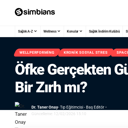
Sağlık A-Z
Wellness
Konular
Sağlık İndirim Kulübü
S
WELLPERFORMING
KRONIK SOSYAL STRES
SPAC
Öfke Gerçekten Gü
Bir Zırh mı?
Dr. Taner Onay
- Tıp Eğitimcisi - Baş Editör
Güncelleme: 12/02/2026 15:10