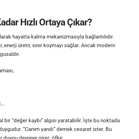
adar Hızlı Ortaya Çıkar?
olarak hayatta kalma mekanizmasıyla bağlantılıdır.
, enerji üretir, sınır koymayı sağlar. Ancak modern
gusaldır.
maması,
i…
l bir “değer kaybı” algısı yaratabilir. İşte bu noktada
 duygudur. “Canım yandı” demek cesaret ister. Bu
 duygu devreye girer: öfke.