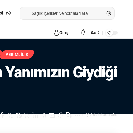
Aa
Giriş
VERIMLILIK
 Yanımızın Giydiği
7 dakikada oku