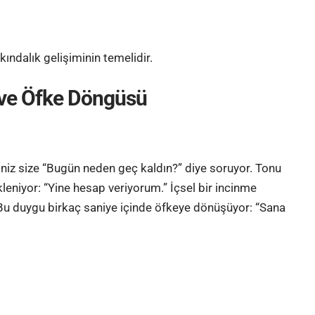
ndalık gelişiminin temelidir.
 ve Öfke Döngüsü
iniz size “Bugün neden geç kaldın?” diye soruyor. Tonu
leniyor: “Yine hesap veriyorum.” İçsel bir incinme
 Bu duygu birkaç saniye içinde öfkeye dönüşüyor: “Sana