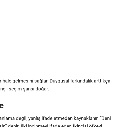
r hale gelmesini sağlar. Duygusal farkındalık arttıkça
inçli seçim şansı doğar.
e
 anlama değil, yanlış ifade etmeden kaynaklanır. “Beni
 denir. İlki incinmeyi ifade eder. İkincisi öfkeyi.