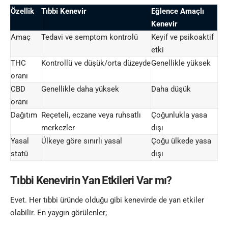
Özellik
Tıbbi Kenevir
Eğlence Amaçlı
Kenevir
Amaç
Tedavi ve semptom kontrolü
Keyif ve psikoaktif
etki
THC
Kontrollü ve düşük/orta düzeyde
Genellikle yüksek
oranı
CBD
Genellikle daha yüksek
Daha düşük
oranı
Dağıtım
Reçeteli, eczane veya ruhsatlı
Çoğunlukla yasa
merkezler
dışı
Yasal
Ülkeye göre sınırlı yasal
Çoğu ülkede yasa
statü
dışı
Tıbbi Kenevirin Yan Etkileri Var mı?
Evet. Her tıbbi üründe olduğu gibi kenevirde de yan etkiler
olabilir. En yaygın görülenler;