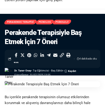
Lütfen yorum yapmak için giriş yapın.
PERAKENDE TERAPISI
PSIKOLOG
PSIKOLOJI
Perakende Terapisiyle Baş
Etmek İçin 7 Öneri
4 dakikada oku
Dr. Taner Onay
- Tıp Eğitimcisi - Baş Editör
Güncelleme: 31/07/2025 13:05
Bu içerikle perakende terapisinin olumsuz etkilerinden
korunmak ve alışveriş davranışlarınızı daha bilinçli hale