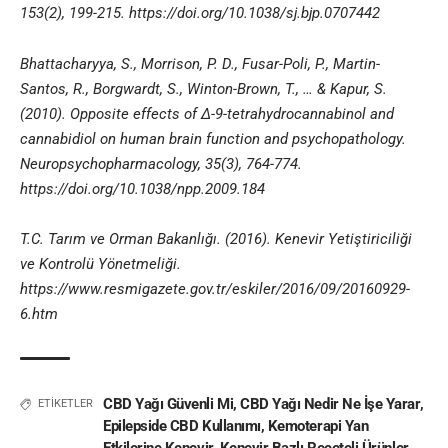
153(2), 199-215.
https://doi.org/10.1038/sj.bjp.0707442
Bhattacharyya, S., Morrison, P. D., Fusar-Poli, P., Martin-
Santos, R., Borgwardt, S., Winton-Brown, T., … & Kapur, S.
(2010). Opposite effects of Δ-9-tetrahydrocannabinol and
cannabidiol on human brain function and psychopathology.
Neuropsychopharmacology, 35(3), 764-774.
https://doi.org/10.1038/npp.2009.184
T.C. Tarım ve Orman Bakanlığı. (2016). Kenevir Yetiştiriciliği
ve Kontrolü Yönetmeliği.
https://www.resmigazete.gov.tr/eskiler/2016/09/20160929-
6.htm
CBD Yağı Güvenli Mi
,
CBD Yağı Nedir Ne İşe Yarar
,
ETİKETLER
Epilepside CBD Kullanımı
,
Kemoterapi Yan