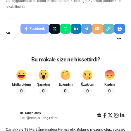
veri uygulamalarını kabul etmiş olursunuz. İstediğiniz zaman abonelikten
çıkabilirsiniz.
Facebook
Bu makale size ne hissettirdi?
Mutlu oldum
Şaşırdım
Eğlendim
Üzüldüm
Kızdım
0
0
0
0
0
Dr. Taner Onay
Tıp Eğitimcisi - Baş Editör
Çanakkale 18 Mart Üniversitesi Hemşirelik Bölümü mezunu olup, yüksek