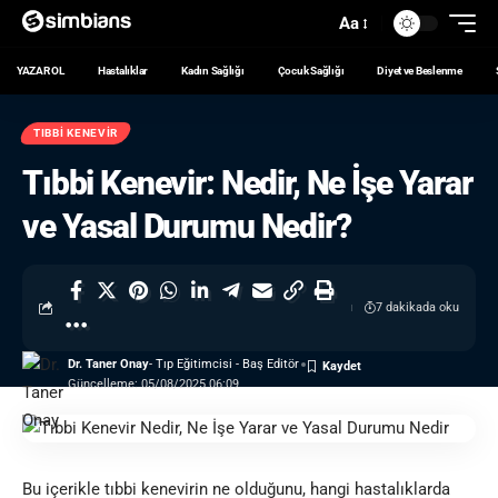
Aa
YAZAR OL
Hastalıklar
Kadın Sağlığı
Çocuk Sağlığı
Diyet ve Beslenme
TIBBI KENEVIR
Tıbbi Kenevir: Nedir, Ne İşe Yarar
ve Yasal Durumu Nedir?
7 dakikada oku
Dr. Taner Onay
- Tıp Eğitimcisi - Baş Editör
Güncelleme: 05/08/2025 06:09
Bu içerikle tıbbi kenevirin ne olduğunu, hangi hastalıklarda