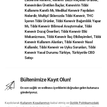
Etkilerine Kenevir
,
Kenevir Bazlı Reçeteli Ürünler
,
Kenevirden Üretilen İlaçlar
,
Kenevirin Tıbbi
Kullanımı Kanıtlı Mı
,
Medikal Kenevir Faydaları
Nelerdir
,
Multipl Sklerozda Tıbbi Kenevir
,
THC
İçeren Tıbbi Ürünler
,
Tıbbi Kenevir Bağımlılık Yapar
Mı
,
Tıbbi Kenevir Bilimsel Araştırmalar
,
Tıbbi
Kenevir Dozaj Önerileri
,
Tıbbi Kenevir Etki
Mekanizması
,
Tıbbi Kenevir İlaç Etkileşimleri
,
Tıbbi
Kenevir Kullanım Alanları
,
Tıbbi Kenevir Nasıl
Kullanılır
,
Tıbbi Kenevir ve Uyku Sorunları
,
Tıbbi
Kenevir Yasal Durumu Türkiye
,
Türkiye'de CBD
Satışı
Bültenimize Kayıt Olun!
En son sağlık ve wellness içeriklerini doğrudan gelen kutunuza
gönderiyoruz.
Kaydolarak
Kullanım Koşullarımızı
kabul etmiş ve
Gizlilik Politikamızdaki