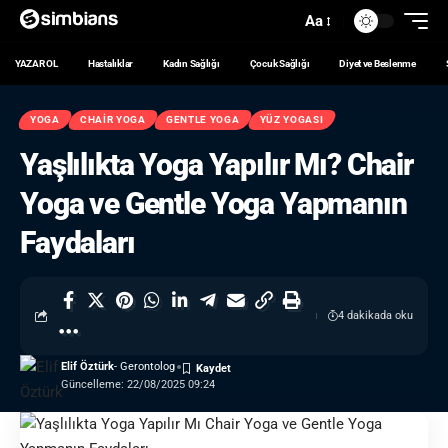
Aa
YAZAR OL
Hastalıklar
Kadın Sağlığı
Çocuk Sağlığı
Diyet ve Beslenme
YOGA
CHAIR YOGA
GENTLE YOGA
YÜZ YOGASI
Yaşlılıkta Yoga Yapılır Mı? Chair
Yoga ve Gentle Yoga Yapmanın
Faydaları
4 dakikada oku
Elif Öztürk
- Gerontolog
Güncelleme: 22/08/2025 09:24