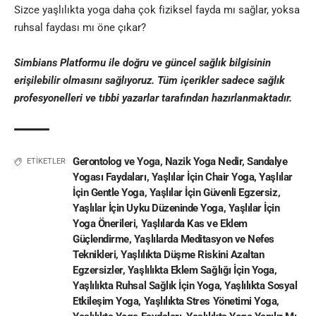
Sizce yaşlılıkta yoga daha çok fiziksel fayda mı sağlar, yoksa
ruhsal faydası mı öne çıkar?
Simbians
Platformu ile doğru ve güncel sağlık bilgisinin
erişilebilir olmasını sağlıyoruz. Tüm içerikler sadece sağlık
profesyonelleri ve
tıbbi yazar
lar tarafından hazırlanmaktadır
.
Gerontolog ve Yoga
,
Nazik Yoga Nedir
,
Sandalye
ETİKETLER
Yogası Faydaları
,
Yaşlılar İçin Chair Yoga
,
Yaşlılar
İçin Gentle Yoga
,
Yaşlılar İçin Güvenli Egzersiz
,
Yaşlılar İçin Uyku Düzeninde Yoga
,
Yaşlılar İçin
Yoga Önerileri
,
Yaşlılarda Kas ve Eklem
Güçlendirme
,
Yaşlılarda Meditasyon ve Nefes
Teknikleri
,
Yaşlılıkta Düşme Riskini Azaltan
Egzersizler
,
Yaşlılıkta Eklem Sağlığı İçin Yoga
,
Yaşlılıkta Ruhsal Sağlık İçin Yoga
,
Yaşlılıkta Sosyal
Etkileşim Yoga
,
Yaşlılıkta Stres Yönetimi Yoga
,