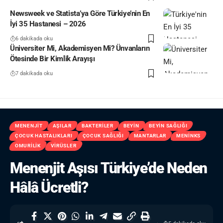
Newsweek ve Statista’ya Göre Türkiye’nin En
İyi 35 Hastanesi – 2026
6 dakikada oku
Üniversiter Mi, Akademisyen Mi? Ünvanların
Ötesinde Bir Kimlik Arayışı
7 dakikada oku
MENENJIT
AŞILAR
BAKTERILER
BEYIN
BEYIN SAĞLIĞI
ÇOCUK HASTALIKLARI
ÇOCUK SAĞLIĞI
MANTARLAR
MENINKS
OMURILIK
VIRÜSLER
Menenjit Aşısı Türkiye’de Neden
Hâlâ Ücretli?