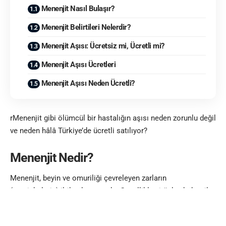
Menenjit Nasıl Bulaşır?
Menenjit Belirtileri Nelerdir?
Menenjit Aşısı: Ücretsiz mi, Ücretli mi?
Menenjit Aşısı Ücretleri
Menenjit Aşısı Neden Ücretli?
rMenenjit gibi ölümcül bir hastalığın aşısı neden zorunlu değil
ve neden hâlâ Türkiye’de ücretli satılıyor?
Menenjit Nedir?
Menenjit,
beyin
ve omuriliği çevreleyen zarların
(meninkslerin) iltihaplanmasıdır. Genellikle virüsler, bakteriler
veya nadiren mantarlar tarafından tetiklenir. En tehlikeli ve
ölümcül türü ise bakteriyel menenjittir. Bu tür menenjit, hızla