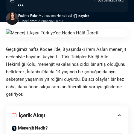
5 dakikada oku
Fadime Pala
- Motivasyon Hemşiresi
Güncelleme: 23/04/2025 07:08
Geçtiğimiz hafta Kocaeli’de, 8 yaşındaki İrem Aslan menenjit
nedeniyle hayatını kaybetti. Türk Tabipler Birliği Aile
Hekimliği Kolu, menenjit vakalarında ciddi bir artış olduğunu
belirterek, İstanbul’da da 14 yaşında bir çocuğun da aynı
sebepten yaşamını yitirdiğini duyurdu. Bu acı olaylar, bir kez
daha, daha önce sıkça sorulan önemli bir soruyu gündeme
getiriyor.
İçerik Akışı
Menenjit Nedir?