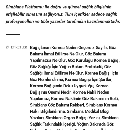
Simbians
Platformu ile doğru ve güncel sağlık bilgisinin
erişilebilir olmasını sağlıyoruz. Tüm içerikler sadece sağlık
profesyonelleri ve
tıbbi yazar
lar tarafından hazırlanmaktadır
.
Bağışlanan Kornea Neden Geçersiz Sayılır
,
Göz
ETİKETLER
Bakımı İhmal Edilirse Ne Olur
,
Göz Bakımı
Yapılmazsa Ne Olur
,
Göz Kuruluğu Kornea Bağışı
,
Göz Sağlığı İçin Yoğun Bakım Protokolü
,
Göz
Sağlığı İhmal Edilirse Ne Olur
,
Kornea Bağışı İçin
Göz Nemlendirme
,
Kornea Bağışı İçin Şartlar
,
Kornea Bağışında Doku Uygunluğu
,
Kornea
Bağışının Önemi Nedir
,
Kornea Nakli Neden
Yapılamaz
,
Kornea Naklinde Göz Bakımının Rolü
,
Simbians Göz Bakımı Rehberi
,
Simbians Kornea
Nakli Bilgilendirme
,
Simbians Medikal Blog
Yazıları
,
Simbians Organ Bağışı Yazısı
,
Simbians
Sağlık Farkındalık İçeriği
,
Yoğun Bakımda Göz