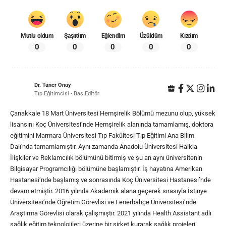
Mutlu oldum
Şaşırdım
Eğlendim
Üzüldüm
Kızdım
0
0
0
0
0
Dr. Taner Onay
Tıp Eğitimcisi - Baş Editör
Çanakkale 18 Mart Üniversitesi Hemşirelik Bölümü mezunu olup, yüksek
lisansını Koç Üniversitesi’nde Hemşirelik alanında tamamlamış, doktora
eğitimini Marmara Üniversitesi Tıp Fakültesi Tıp Eğitimi Ana Bilim
Dalı'nda tamamlamıştır. Aynı zamanda Anadolu Üniversitesi Halkla
İlişkiler ve Reklamcılık bölümünü bitirmiş ve şu an aynı üniversitenin
Bilgisayar Programcılığı bölümüne başlamıştır. İş hayatına Amerikan
Hastanesi’nde başlamış ve sonrasında Koç Üniversitesi Hastanesi’nde
devam etmiştir. 2016 yılında Akademik alana geçerek sırasıyla İstinye
Üniversitesi’nde Öğretim Görevlisi ve Fenerbahçe Üniversitesi’nde
Araştırma Görevlisi olarak çalışmıştır. 2021 yılında Health Assistant adlı
sağlık eğitim teknolojileri üzerine bir şirket kurarak sağlık projeleri