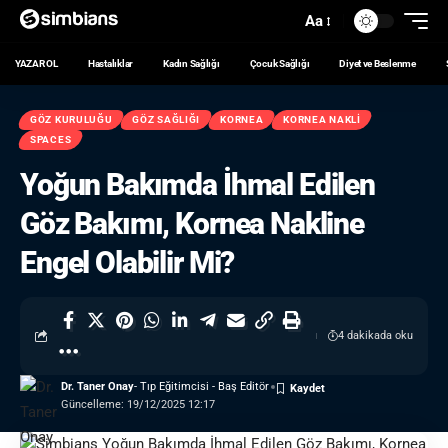
Aa
YAZAR OL
Hastalıklar
Kadın Sağlığı
Çocuk Sağlığı
Diyet ve Beslenme
GÖZ KURULUĞU
GÖZ SAĞLIĞI
KORNEA
KORNEA NAKLI
SPACES
Yoğun Bakımda İhmal Edilen
Göz Bakımı, Kornea Nakline
Engel Olabilir Mi?
4 dakikada oku
Dr. Taner Onay
- Tıp Eğitimcisi - Baş Editör
Güncelleme: 19/12/2025 12:17