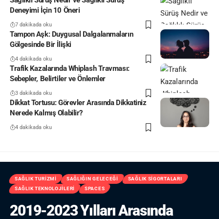
Sağlıklı Sürüş Nedir ve Sağlıklı Sürüş
Deneyimi İçin 10 Öneri
7 dakikada oku
Tampon Aşk: Duygusal Dalgalanmaların
Gölgesinde Bir İlişki
4 dakikada oku
Trafik Kazalarında Whiplash Travması:
Sebepler, Belirtiler ve Önlemler
3 dakikada oku
Dikkat Tortusu: Görevler Arasında Dikkatiniz
Nerede Kalmış Olabilir?
4 dakikada oku
SAĞLIK TURIZMI
SAĞLIĞIN GELECEĞI
SAĞLIK SIGORTALARI
SAĞLIK TEKNOLOJILERI
SPACES
2019-2023 Yılları Arasında