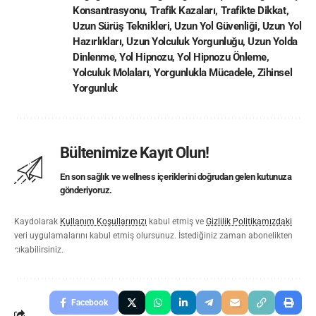
Konsantrasyonu
,
Trafik Kazaları
,
Trafikte Dikkat
,
Uzun Sürüş Teknikleri
,
Uzun Yol Güvenliği
,
Uzun Yol
Hazırlıkları
,
Uzun Yolculuk Yorgunluğu
,
Uzun Yolda
Dinlenme
,
Yol Hipnozu
,
Yol Hipnozu Önleme
,
Yolculuk Molaları
,
Yorgunlukla Mücadele
,
Zihinsel
Yorgunluk
Bültenimize Kayıt Olun!
En son sağlık ve wellness içeriklerini doğrudan gelen kutunuza
gönderiyoruz.
Kaydolarak
Kullanım Koşullarımızı
kabul etmiş ve
Gizlilik Politikamızdaki
veri uygulamalarını kabul etmiş olursunuz. İstediğiniz zaman abonelikten
çıkabilirsiniz.
Facebook