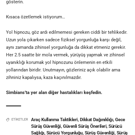
gösterin.
Kısaca özetlemek istiyorum…
Yol hipnozu, göz ardı edilmemesi gereken ciddi bir tehlikedir.
Uzun yola çıkarken sadece fiziksel yorgunluğa karşı değil,
aynı zamanda zihinsel yorgunluğa da dikkat etmeniz gerekir.
Her 2.5 saatte bir mola vermek, yürüyüş yapmak ve zihinsel
uyanıklığı korumak yol hipnozunu önlemenin en etkili
yollarından biridir. Unutmayın, gözleriniz açık olabilir ama
zihniniz kapalıysa, kaza kaçınılmazdır.
Simbians’ta yer alan diğer
hastalıkları keşfedin.
Araç Kullanma Taktikleri
,
Dikkat Dağınıklığı
,
Gece
ETİKETLER
Sürüş Güvenliği
,
Güvenli Sürüş Önerileri
,
Sürücü
Sağlığı
,
Sürücü Yorgunluğu
,
Sürüş Güvenliği
,
Sürüş