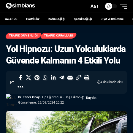
Aa
YAZAR OL
Hastalıklar
Kadın Sağlığı
Çocuk Sağlığı
Diyet ve Beslenme
TRAFIK GÜVENLIĞI
TRAFIK KURALLARI
Yol Hipnozu: Uzun Yolculuklarda
Güvende Kalmanın 4 Etkili Yolu
4 dakikada oku
Dr. Taner Onay
- Tıp Eğitimcisi - Baş Editör
Güncelleme: 25/09/2024 20:22