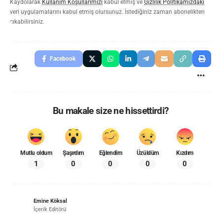
Kaydolarak
Kullanım Koşullarımızı
kabul etmiş ve
Gizlilik Politikamızdaki
veri uygulamalarını kabul etmiş olursunuz. İstediğiniz zaman abonelikten
çıkabilirsiniz.
Facebook
Bu makale size ne hissettirdi?
Mutlu oldum
Şaşırdım
Eğlendim
Üzüldüm
Kızdım
1
0
0
0
0
Emine Köksal
İçerik Editörü