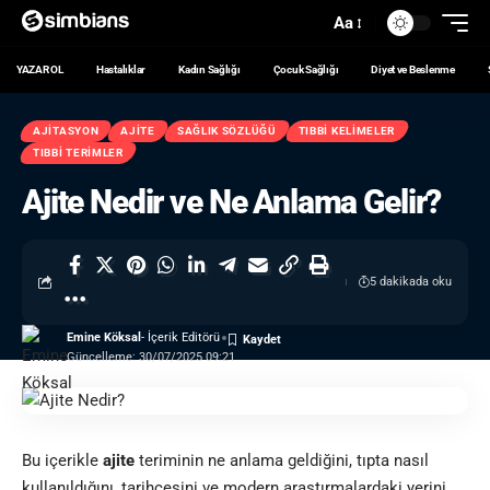
Aa
YAZAR OL
Hastalıklar
Kadın Sağlığı
Çocuk Sağlığı
Diyet ve Beslenme
AJITASYON
AJITE
SAĞLIK SÖZLÜĞÜ
TIBBI KELIMELER
TIBBI TERIMLER
Ajite Nedir ve Ne Anlama Gelir?
5 dakikada oku
Emine Köksal
- İçerik Editörü
Güncelleme: 30/07/2025 09:21
Bu içerikle
ajite
teriminin ne anlama geldiğini, tıpta nasıl
kullanıldığını, tarihçesini ve modern araştırmalardaki yerini