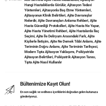
Hangi Hastalıklarda Görülür
,
Ajitasyon Tedavi
Yöntemleri
,
Ajitasyonla Baş Etme Yöntemleri
,
Ajitasyonun Klinik Belirtileri
,
Ajite Davranışlar
Nelerdir
,
Ajite Davranışları Anlama Rehberi
,
Ajite
Hasta Güvenliği Protokolleri
,
Ajite Hasta Ne Yapar
,
Ajite Hasta Yönetimi Rehberi
,
Ajite Hastalarda İlaç
Seçimi
,
Ajite İle Deliryum Arasındaki Fark
,
Ajite
Kişilerle İletişim
,
Ajite Ne Demek Tıbbi Anlamı
,
Ajite
Teriminin Doğru Anlamı
,
Ajite Teriminin Tarihçesi
,
Modern Tıpta Ajitasyon Yaklaşımı
,
Psikiyatride
Ajitasyon Belirtileri
,
Psikiyatrik Ajitasyon Tanısı
,
Tıpta Ajite Nasıl Kullanılır
Bültenimize Kayıt Olun!
En son sağlık ve wellness içeriklerini doğrudan gelen kutunuza
gönderiyoruz.