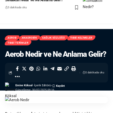
Sindaktili Nedir ve Ne Anlama Gelir?
5 dakikada oku
AEROB
ANAEROBIK
SAĞLIK SÖZLÜĞÜ
TIBBI KELIMELER
TIBBI TERIMLER
Aerob Nedir ve Ne Anlama Gelir?
5 dakikada oku
Emine Köksal
- İçerik Editörü
Güncelleme: 30/07/2025 09:16