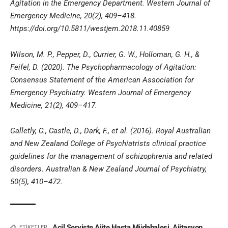
Agitation in the Emergency Department. Western Journal of
Emergency Medicine, 20(2), 409–418.
https://doi.org/10.5811/westjem.2018.11.40859
Wilson, M. P., Pepper, D., Currier, G. W., Holloman, G. H., &
Feifel, D. (2020). The Psychopharmacology of Agitation:
Consensus Statement of the American Association for
Emergency Psychiatry. Western Journal of Emergency
Medicine, 21(2), 409–417.
Galletly, C., Castle, D., Dark, F., et al. (2016). Royal Australian
and New Zealand College of Psychiatrists clinical practice
guidelines for the management of schizophrenia and related
disorders. Australian & New Zealand Journal of Psychiatry,
50(5), 410–472.
Acil Serviste Ajite Hasta Müdahalesi
,
Ajitasyon
ETİKETLER