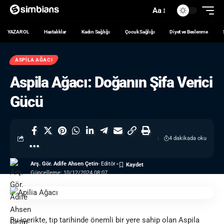
Aa
YAZAR OL
Hastalıklar
Kadın Sağlığı
Çocuk Sağlığı
Diyet ve Beslenme
ASPILA AĞACI
Aspila Ağacı: Doğanın Şifa Verici
Gücü
4 dakikada oku
Arş. Gör. Adife Ahsen Çetin
- Editör
Güncelleme: 10/12/2024 08:07
Bu içerikte, tıp tarihinde önemli bir yere sahip olan Aspila