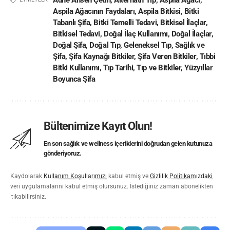
Adife Ahsen Çetin
,
Alternatif Tıp
,
Aspila Ağacı
,
Aspila Ağacının Faydaları
,
Aspila Bitkisi
,
Bitki
Tabanlı Şifa
,
Bitki Temelli Tedavi
,
Bitkisel İlaçlar
,
Bitkisel Tedavi
,
Doğal İlaç Kullanımı
,
Doğal İlaçlar
,
Doğal Şifa
,
Doğal Tıp
,
Geleneksel Tıp
,
Sağlık ve
Şifa
,
Şifa Kaynağı Bitkiler
,
Şifa Veren Bitkiler
,
Tıbbi
Bitki Kullanımı
,
Tıp Tarihi
,
Tıp ve Bitkiler
,
Yüzyıllar
Boyunca Şifa
Bültenimize Kayıt Olun!
En son sağlık ve wellness içeriklerini doğrudan gelen kutunuza
gönderiyoruz.
Kaydolarak
Kullanım Koşullarımızı
kabul etmiş ve
Gizlilik Politikamızdaki
veri uygulamalarını kabul etmiş olursunuz. İstediğiniz zaman abonelikten
çıkabilirsiniz.