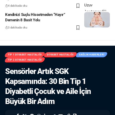
4 dakikada oku
Kendinizi Suçlu Hissetmeden “Hayır”
Demenin 8 Basit Yolu
3 dakikada oku
TIP 1 DIYABET HASTALIĞI
DIYABET HASTALIĞI
SAĞLIK HABERLERI
TIP 2 DIYABET HASTALIĞI
Sensörler Artık SGK
Kapsamında: 30 Bin Tip 1
Diyabetli Çocuk ve Aile İçin
Büyük Bir Adım