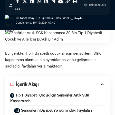
3 dakikada oku
Dr. Taner Onay
- Tıp Eğitimcisi - Baş Editör
Güncelleme: 10/12/2024 07:40
Bu içerikte,
Tip 1 diyabet
li çocuklar için sensörlerin SGK
kapsamına alınmasının ayrıntılarına ve bu gelişmenin
sağladığı faydaları yer almaktadır.
İçerik Akışı
Tip 1 Diyabetli Çocuk İçin Sensörler Artık SGK
Kapsamında
Sensörlerin Diyabet Yönetimindeki Faydaları