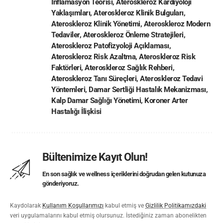
İnflamasyon Teorisi
,
Ateroskleroz Kardiyoloji
Yaklaşımları
,
Ateroskleroz Klinik Bulguları
,
Ateroskleroz Klinik Yönetimi
,
Ateroskleroz Modern
Tedaviler
,
Ateroskleroz Önleme Stratejileri
,
Ateroskleroz Patofizyoloji Açıklaması
,
Ateroskleroz Risk Azaltma
,
Ateroskleroz Risk
Faktörleri
,
Ateroskleroz Sağlık Rehberi
,
Ateroskleroz Tanı Süreçleri
,
Ateroskleroz Tedavi
Yöntemleri
,
Damar Sertliği Hastalık Mekanizması
,
Kalp Damar Sağlığı Yönetimi
,
Koroner Arter
Hastalığı İlişkisi
Bültenimize Kayıt Olun!
En son sağlık ve wellness içeriklerini doğrudan gelen kutunuza
gönderiyoruz.
Kaydolarak
Kullanım Koşullarımızı
kabul etmiş ve
Gizlilik Politikamızdaki
veri uygulamalarını kabul etmiş olursunuz. İstediğiniz zaman abonelikten