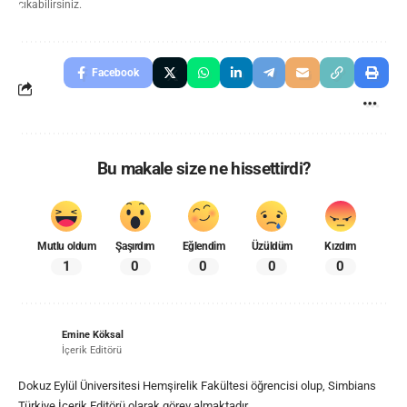
çıkabilirsiniz.
Facebook
Bu makale size ne hissettirdi?
Mutlu oldum
Şaşırdım
Eğlendim
Üzüldüm
Kızdım
1
0
0
0
0
Emine Köksal
İçerik Editörü
Dokuz Eylül Üniversitesi Hemşirelik Fakültesi öğrencisi olup, Simbians
Türkiye İçerik Editörü olarak görev almaktadır.