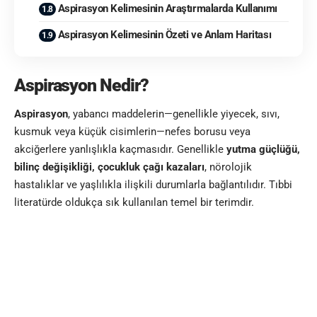
Aspirasyon Kelimesinin Araştırmalarda Kullanımı
Aspirasyon Kelimesinin Özeti ve Anlam Haritası
Aspirasyon Nedir?
Aspirasyon
, yabancı maddelerin—genellikle yiyecek, sıvı,
kusmuk veya küçük cisimlerin—nefes borusu veya
akciğerlere yanlışlıkla kaçmasıdır. Genellikle
yutma güçlüğü,
bilinç değişikliği, çocukluk çağı kazaları
, nörolojik
hastalıklar ve yaşlılıkla ilişkili durumlarla bağlantılıdır. Tıbbi
literatürde oldukça sık kullanılan temel bir terimdir.
Aspirasyon Kelimesinin
Etimolojik Kökeni
Nedir?
Latince
aspirare
(nefes almak, çekmek) fiilinden gelir. “İçeri
çekme” anlamını taşır.