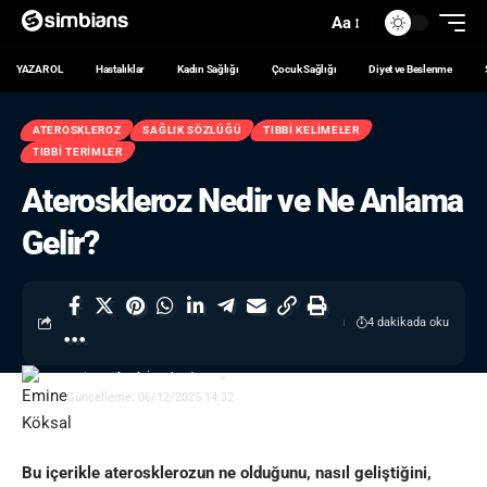
Aa
YAZAR OL
Hastalıklar
Kadın Sağlığı
Çocuk Sağlığı
Diyet ve Beslenme
ATEROSKLEROZ
SAĞLIK SÖZLÜĞÜ
TIBBI KELIMELER
TIBBI TERIMLER
Ateroskleroz Nedir ve Ne Anlama
Gelir?
4 dakikada oku
Emine Köksal
- İçerik Editörü
Güncelleme: 06/12/2025 14:32
Bu içerikle aterosklerozun ne olduğunu, nasıl geliştiğini,