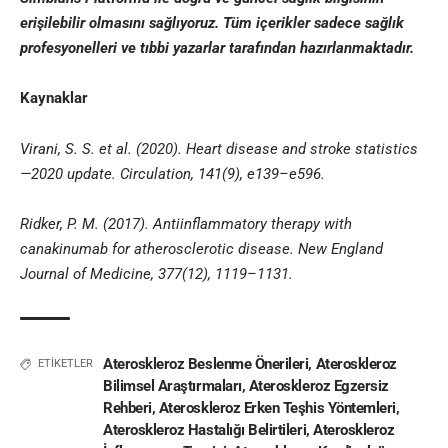
erişilebilir olmasını sağlıyoruz. Tüm içerikler sadece sağlık
profesyonelleri ve
tıbbi yazar
lar tarafından hazırlanmaktadır
.
Kaynaklar
Virani, S. S. et al. (2020). Heart disease and stroke statistics
—2020 update. Circulation, 141(9), e139–e596.
Ridker, P. M. (2017). Antiinflammatory therapy with
canakinumab for atherosclerotic disease. New England
Journal of Medicine, 377(12), 1119–1131.
Ateroskleroz Beslenme Önerileri
,
Ateroskleroz
ETİKETLER
Bilimsel Araştırmaları
,
Ateroskleroz Egzersiz
Rehberi
,
Ateroskleroz Erken Teşhis Yöntemleri
,
Ateroskleroz Hastalığı Belirtileri
,
Ateroskleroz