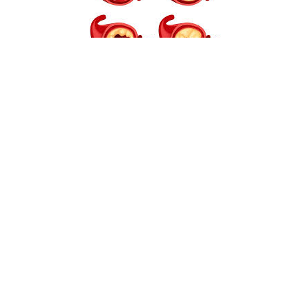
Damarların tıkanması
Varikosel Nedir?
Varikosel, testislerdeki damarların (venlerin) anormal
genişlemesi ve varisleşmesi durumudur. Bu durum, testisleri
ve skrotumu (torba) boşaltan pampiniform pleksus adı
verilen venlerde meydana gelir. Varikosel genellikle sol
testiste daha yaygındır ve genç erkeklerde, özellikle ergenlik
döneminde sıklıkla görülür.
Türk Androloji Derneği’nin Varikosel Kılavuzu’na göre;
erkeklerin %15-20’sinde görülen ve erkek infertilitesinde
(kısırlığında) en sık karşılaşılan sağlık sorunudur. Genelde