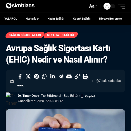
Aa
YAZAR OL
Hastalıklar
Kadın Sağlığı
Çocuk Sağlığı
Diyet ve Beslenme
SAĞLIK SIGORTALARI
SEYAHAT SAĞLIĞI
Avrupa Sağlık Sigortası Kartı
(EHIC) Nedir ve Nasıl Alınır?
7 dakikada oku
Dr. Taner Onay
- Tıp Eğitimcisi - Baş Editör
Güncelleme: 20/01/2026 03:12