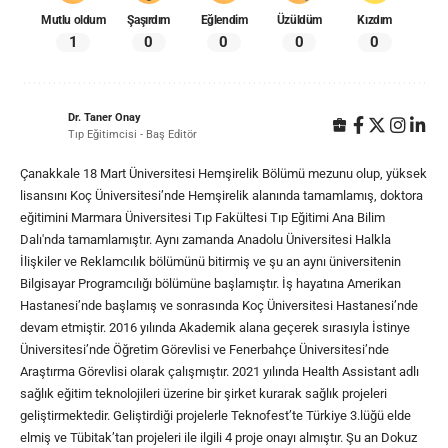
Mutlu oldum
Şaşırdım
Eğlendim
Üzüldüm
Kızdım
1
0
0
0
0
Dr. Taner Onay
Tıp Eğitimcisi - Baş Editör
Çanakkale 18 Mart Üniversitesi Hemşirelik Bölümü mezunu olup, yüksek
lisansını Koç Üniversitesi’nde Hemşirelik alanında tamamlamış, doktora
eğitimini Marmara Üniversitesi Tıp Fakültesi Tıp Eğitimi Ana Bilim
Dalı'nda tamamlamıştır. Aynı zamanda Anadolu Üniversitesi Halkla
İlişkiler ve Reklamcılık bölümünü bitirmiş ve şu an aynı üniversitenin
Bilgisayar Programcılığı bölümüne başlamıştır. İş hayatına Amerikan
Hastanesi’nde başlamış ve sonrasında Koç Üniversitesi Hastanesi’nde
devam etmiştir. 2016 yılında Akademik alana geçerek sırasıyla İstinye
Üniversitesi’nde Öğretim Görevlisi ve Fenerbahçe Üniversitesi’nde
Araştırma Görevlisi olarak çalışmıştır. 2021 yılında Health Assistant adlı
sağlık eğitim teknolojileri üzerine bir şirket kurarak sağlık projeleri
geliştirmektedir. Geliştirdiği projelerle Teknofest’te Türkiye 3.lüğü elde
elmiş ve Tübitak’tan projeleri ile ilgili 4 proje onayı almıştır. Şu an Dokuz