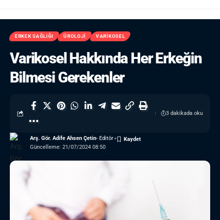
ERKEK SAĞLIĞI
ÜROLOJI
VARIKOSEL
Varikosel Hakkında Her Erkeğin
Bilmesi Gerekenler
3 dakikada oku
Arş. Gör. Adife Ahsen Çetin
- Editör
Güncelleme: 21/07/2024 08:50