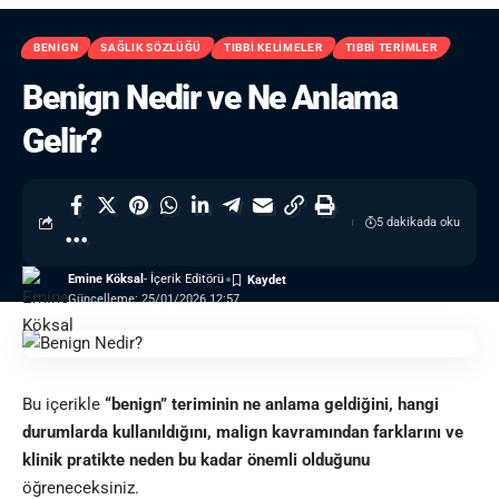
BENIGN
SAĞLIK SÖZLÜĞÜ
TIBBI KELIMELER
TIBBI TERIMLER
Benign Nedir ve Ne Anlama
Gelir?
5 dakikada oku
Emine Köksal
- İçerik Editörü
Güncelleme: 25/01/2026 12:57
Bu içerikle
“benign” teriminin ne anlama geldiğini, hangi
durumlarda kullanıldığını, malign kavramından farklarını ve
klinik pratikte neden bu kadar önemli olduğunu
öğreneceksiniz.