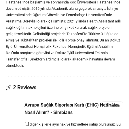
Hastanesi’nde başlamış ve sonrasında Koç Üniversitesi Hastanesi’nde
devam etmiştir. 2016 yılında Akademik alana geçerek sırasıyla İstinye
Üniversitesi’nde Öğretim Görevlisi ve Fenerbahçe Üniversitesi’nde
Araştırma Görevlisi olarak çalışmıştır. 2021 yılında Health Assistant adlı
sağlık eğitim teknolojileri üzerine bir şirket kurarak sağlık projeleri
geliştirmektedir. Geliştirdiği projelerle Teknofest’te Türkiye 3.lüğü elde
elmiş ve Tübitak’tan projeleri ile ilgili 4 proje onayı almıştır. Şu an Dokuz
Eylül Üniversitesi Hemşirelik Fakültesi Hemşirelik Eğitimi Anabilim
Dalı’nda araştırma görevlisi ve Dokuz Eylül Üniversitesi Teknoloji
Transfer Ofisi Direktör Yardımcısı olarak akademik hayatına devam
etmektedir.
2 Reviews
Avrupa Sağlık Sigortası Kartı (EHIC) Nedir Ve
Yanıtla
Nasıl Alınır? - Simbians
[…] diğer kişilerle aynı hak ve hizmetlere sahip olursunuz. Bu,