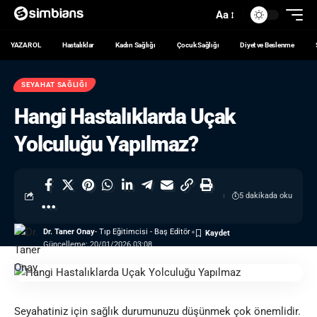
Aa
YAZAR OL
Hastalıklar
Kadın Sağlığı
Çocuk Sağlığı
Diyet ve Beslenme
SEYAHAT SAĞLIĞI
Hangi Hastalıklarda Uçak
Yolculuğu Yapılmaz?
5 dakikada oku
Dr. Taner Onay
- Tıp Eğitimcisi - Baş Editör
Güncelleme: 20/01/2026 03:08
Seyahatiniz için sağlık durumunuzu düşünmek çok önemlidir.