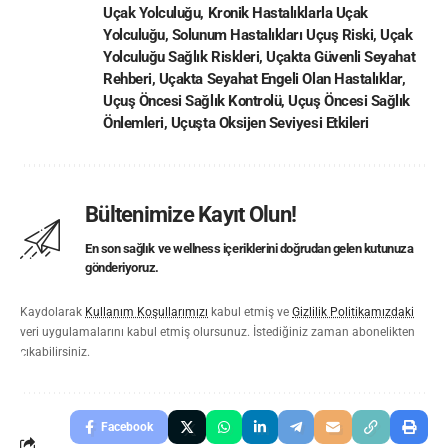
Uçak Yolculuğu
,
Kronik Hastalıklarla Uçak
Yolculuğu
,
Solunum Hastalıkları Uçuş Riski
,
Uçak
Yolculuğu Sağlık Riskleri
,
Uçakta Güvenli Seyahat
Rehberi
,
Uçakta Seyahat Engeli Olan Hastalıklar
,
Uçuş Öncesi Sağlık Kontrolü
,
Uçuş Öncesi Sağlık
Önlemleri
,
Uçuşta Oksijen Seviyesi Etkileri
Bültenimize Kayıt Olun!
En son sağlık ve wellness içeriklerini doğrudan gelen kutunuza
gönderiyoruz.
Kaydolarak
Kullanım Koşullarımızı
kabul etmiş ve
Gizlilik Politikamızdaki
veri uygulamalarını kabul etmiş olursunuz. İstediğiniz zaman abonelikten
çıkabilirsiniz.
Facebook