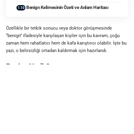
Benign Kelimesinin Özeti ve Anlam Haritası
Özellikle bir tetkik sonucu veya doktor görüşmesinde
“benign” ifadesiyle karşılaşan kişiler için bu kavram, çoğu
zaman hem rahatlatıcı hem de kafa karıştırıcı olabilir. İşte bu
yazı, o belirsizliği ortadan kaldırmak için hazırlandı.
Benign Nedir?
Benign, tıpta iyi huylu anlamına gelen bir terimdir. Hücrelerin
kontrolsüz ve saldırgan biçimde çoğalmadığı, çevre dokulara
yayılma (invazyon) ve uzak organlara sıçrama (metastaz)
potansiyeli olmayan oluşumları tanımlamak için kullanılır.
Genellikle tümörler, kitleler, lezyonlar veya hücresel
değişiklikler ile ilişkilidir ve tıbbi literatürde sıkça karşımıza
çıkar.