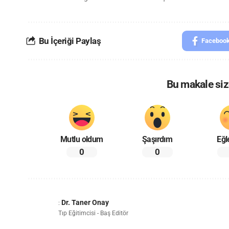
Bu İçeriği Paylaş
Faceboo
Bu makale size
Mutlu oldum
Şaşırdım
Eğl
0
0
Dr. Taner Onay
:
Tıp Eğitimcisi - Baş Editör