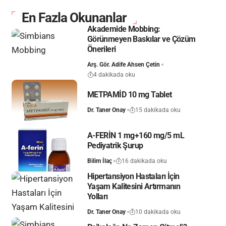
En Fazla Okunanlar
Akademide Mobbing:
Görünmeyen Baskılar ve Çözüm
Önerileri
Arş. Gör. Adife Ahsen Çetin
4 dakikada oku
METPAMİD 10 mg Tablet
Dr. Taner Onay
15 dakikada oku
A-FERİN 1 mg+160 mg/5 mL
Pediyatrik Şurup
Bilim İlaç
16 dakikada oku
Hipertansiyon Hastaları İçin
Yaşam Kalitesini Artırmanın
Yolları
Dr. Taner Onay
10 dakikada oku