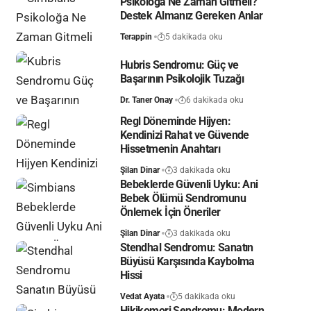
Psikoloğa Ne Zaman Gitmeli?
Destek Almanız Gereken Anlar
Terappin
5 dakikada oku
Hubris Sendromu: Güç ve
Başarının Psikolojik Tuzağı
Dr. Taner Onay
6 dakikada oku
Regl Döneminde Hijyen:
Kendinizi Rahat ve Güvende
Hissetmenin Anahtarı
Şilan Dinar
3 dakikada oku
Bebeklerde Güvenli Uyku: Ani
Bebek Ölümü Sendromunu
Önlemek İçin Öneriler
Şilan Dinar
3 dakikada oku
Stendhal Sendromu: Sanatın
Büyüsü Karşısında Kaybolma
Hissi
Vedat Ayata
5 dakikada oku
Hikikomori Sendromu: Modern