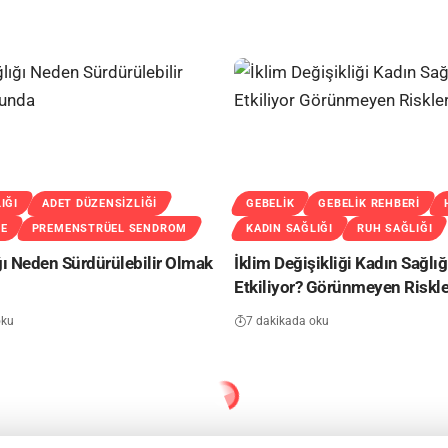
IĞI
ADET DÜZENSIZLIĞI
GEBELIK
GEBELIK REHBERI
ME
PREMENSTRÜEL SENDROM
KADIN SAĞLIĞI
RUH SAĞLIĞI
ğı Neden Sürdürülebilir Olmak
İklim Değişikliği Kadın Sağlığ
Etkiliyor? Görünmeyen Riskle
oku
7 dakikada oku