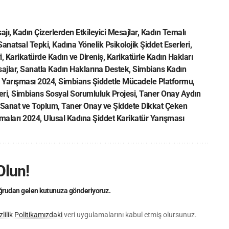
ajı
,
Kadın Çizerlerden Etkileyici Mesajlar
,
Kadın Temalı
Sanatsal Tepki
,
Kadına Yönelik Psikolojik Şiddet Eserleri
,
i
,
Karikatürde Kadın ve Direniş
,
Karikatürle Kadın Hakları
ajlar
,
Sanatla Kadın Haklarına Destek
,
Simbians Kadın
 Yarışması 2024
,
Simbians Şiddetle Mücadele Platformu
,
eri
,
Simbians Sosyal Sorumluluk Projesi
,
Taner Onay Aydın
 Sanat ve Toplum
,
Taner Onay ve Şiddete Dikkat Çeken
şmaları 2024
,
Ulusal Kadına Şiddet Karikatür Yarışması
Olun!
doğrudan gelen kutunuza gönderiyoruz.
zlilik Politikamızdaki
veri uygulamalarını kabul etmiş olursunuz.