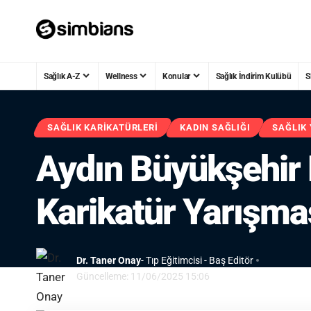
Sağlık A-Z
Wellness
Konular
Sağlık İndirim Kulübü
S
SAĞLIK KARIKATÜRLERI
KADIN SAĞLIĞI
SAĞLIK
Aydın Büyükşehir 
Karikatür Yarışma
Dr. Taner Onay
- Tıp Eğitimcisi - Baş Editör
Güncelleme: 11/06/2025 15:06