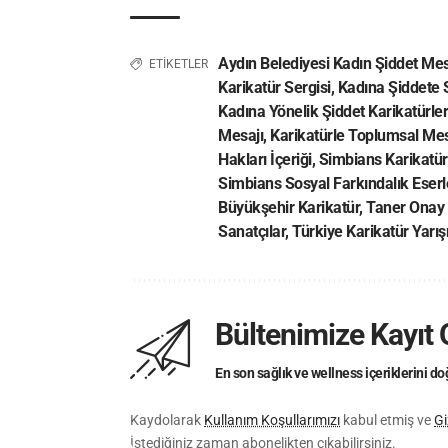
Aydın Belediyesi Kadın Şiddet Mes
ETİKETLER
Karikatür Sergisi
,
Kadına Şiddete 
Kadına Yönelik Şiddet Karikatürler
Mesajı
,
Karikatürle Toplumsal Mes
Hakları İçeriği
,
Simbians Karikatür
Simbians Sosyal Farkındalık Eserl
Büyükşehir Karikatür
,
Taner Onay
Sanatçılar
,
Türkiye Karikatür Yarı
Bültenimize Kayıt 
En son sağlık ve wellness içeriklerini 
Kaydolarak
Kullanım Koşullarımızı
kabul etmiş ve
Gi
İstediğiniz zaman abonelikten çıkabilirsiniz.