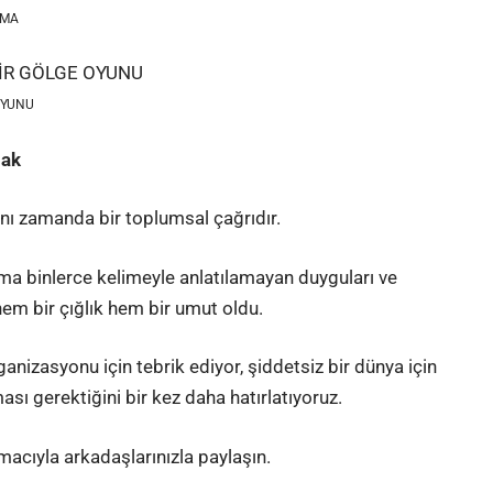
SMA
OYUNU
mak
ynı zamanda bir toplumsal çağrıdır.
ma binlerce kelimeyle anlatılamayan duyguları ve
hem bir çığlık hem bir umut oldu.
anizasyonu için tebrik ediyor, şiddetsiz bir dünya için
sı gerektiğini bir kez daha hatırlatıyoruz.
macıyla arkadaşlarınızla paylaşın.