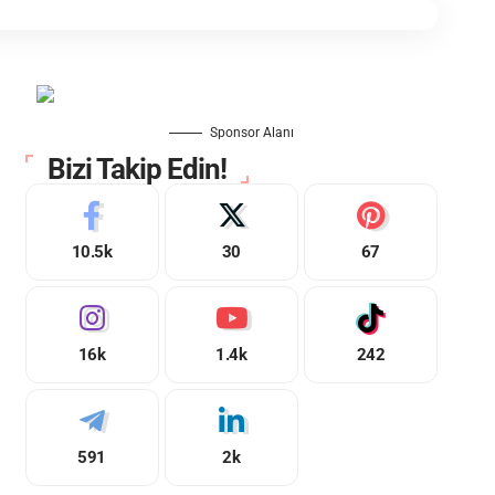
Sponsor Alanı
Bizi Takip Edin!
10.5k
30
67
16k
1.4k
242
591
2k