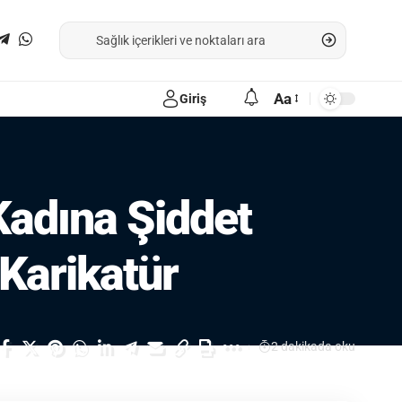
Aa
Giriş
Kadına Şiddet
Karikatür
2 dakikada oku