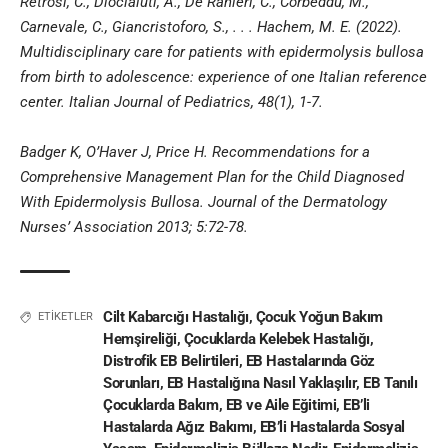
Retrosi, C., Diociaiuti, A., De Ranieri, C., Corbeddu, M.,
Carnevale, C., Giancristoforo, S., . . . Hachem, M. E. (2022).
Multidisciplinary care for patients with epidermolysis bullosa
from birth to adolescence: experience of one Italian reference
center. Italian Journal of Pediatrics, 48(1), 1-7.
Badger K, O’Haver J, Price H. Recommendations for a
Comprehensive Management Plan for the Child Diagnosed
With Epidermolysis Bullosa. Journal of the Dermatology
Nurses’ Association 2013; 5:72-78.
Cilt Kabarcığı Hastalığı
,
Çocuk Yoğun Bakım
ETİKETLER
Hemşireliği
,
Çocuklarda Kelebek Hastalığı
,
Distrofik EB Belirtileri
,
EB Hastalarında Göz
Sorunları
,
EB Hastalığına Nasıl Yaklaşılır
,
EB Tanılı
Çocuklarda Bakım
,
EB ve Aile Eğitimi
,
EB’li
Hastalarda Ağız Bakımı
,
EB’li Hastalarda Sosyal