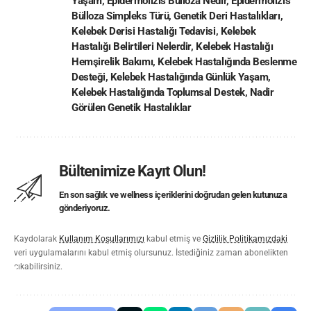
Yaşam
,
Epidermolizis Bülloza Nedir
,
Epidermolizis
Bülloza Simpleks Türü
,
Genetik Deri Hastalıkları
,
Kelebek Derisi Hastalığı Tedavisi
,
Kelebek
Hastalığı Belirtileri Nelerdir
,
Kelebek Hastalığı
Hemşirelik Bakımı
,
Kelebek Hastalığında Beslenme
Desteği
,
Kelebek Hastalığında Günlük Yaşam
,
Kelebek Hastalığında Toplumsal Destek
,
Nadir
Görülen Genetik Hastalıklar
Bültenimize Kayıt Olun!
En son sağlık ve wellness içeriklerini doğrudan gelen kutunuza
gönderiyoruz.
Kaydolarak
Kullanım Koşullarımızı
kabul etmiş ve
Gizlilik Politikamızdaki
veri uygulamalarını kabul etmiş olursunuz. İstediğiniz zaman abonelikten
çıkabilirsiniz.