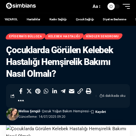
Aa
YAZAR OL
Hastalıklar
Kadın Sağlığı
Çocuk Sağlığı
Diyet ve Beslenme
EPIDERMIS BÜLLOZA
KELEBEK HASTALIĞI
KINDLER SENDROMU
Çocuklarda Görülen Kelebek
Hastalığı Hemşirelik Bakımı
Nasıl Olmalı?
6 dakikada oku
Melisa Şengül
- Çocuk Yoğun Bakım Hemşiresi
Güncelleme: 14/07/2025 09:20