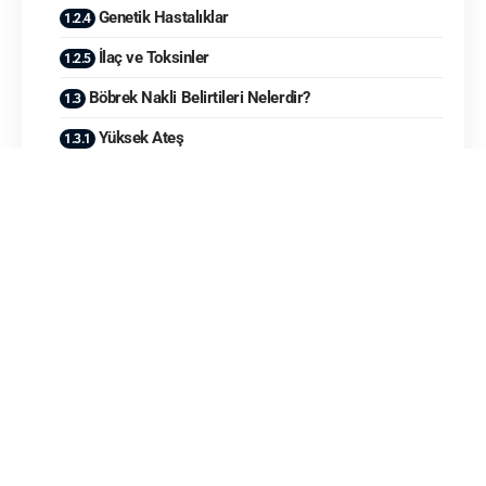
Genetik Hastalıklar
İlaç ve Toksinler
Böbrek Nakli Belirtileri Nelerdir?
Yüksek Ateş
Yorgunluk
İdrar Miktarında Azalma
Şişme ve Ödem
Ağrı
Kanlı İdrar
Yüksek Tansiyon
Böbrek Nakli Tanısı Nasıl Konur?
Kan Testleri