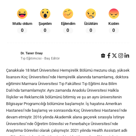
Mutlu oldum
Şaşırdım
Eğlendim
Üzüldüm
Kızdım
0
0
0
0
0
Dr. Taner Onay
Tıp Eğitimcisi - Baş Editör
Çanakkale 18 Mart Üniversitesi Hemşirelik Bölümü mezunu olup, yüksek
lisansını Koç Üniversitesi’nde Hemşirelik alanında tamamlamış, doktora
eğitimini Marmara Üniversitesi Tıp Fakültesi Tıp Eğitimi Ana Bilim
Dalı'nda tamamlamıştır. Aynı zamanda Anadolu Üniversitesi Halkla
İlişkiler ve Reklamcılık bölümünü bitirmiş ve şu an aynı üniversitenin
Bilgisayar Programcılığı bölümüne başlamıştır. İş hayatına Amerikan
Hastanesi’nde başlamış ve sonrasında Koç Üniversitesi Hastanesi’nde
devam etmiştir. 2016 yılında Akademik alana geçerek sırasıyla İstinye
Üniversitesi’nde Öğretim Görevlisi ve Fenerbahçe Üniversitesi’nde
Araştırma Görevlisi olarak çalışmıştır. 2021 yılında Health Assistant adlı