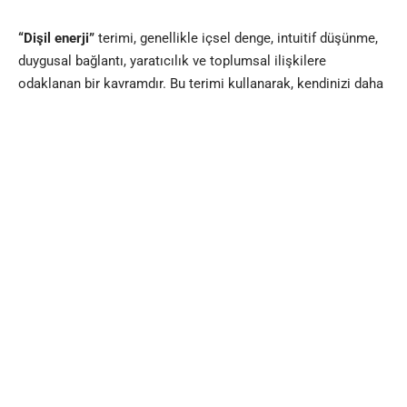
“Dişil enerji”
terimi, genellikle içsel denge, intuitif düşünme,
duygusal bağlantı, yaratıcılık ve toplumsal ilişkilere
odaklanan bir kavramdır. Bu terimi kullanarak, kendinizi daha
güçlü, dengeli ve pozitif hissetmek istiyorsanız, aşağıdaki
yöntemler size yardımcı olabilir ancak yöntemlere geçmeden
bu terimi kullanmadan kendinize yapacağınız her yatırım
enerjinizi genel olarak arttırmaktadır.