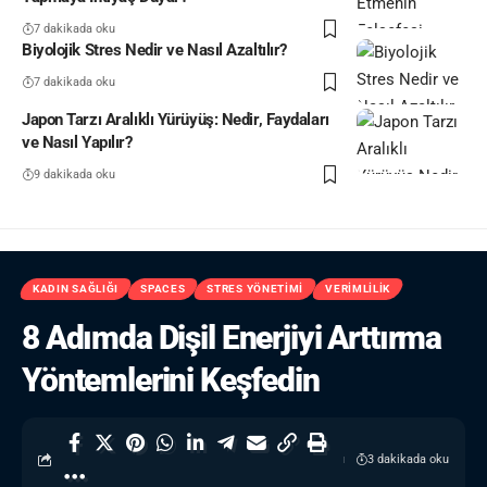
7 dakikada oku
Biyolojik Stres Nedir ve Nasıl Azaltılır?
7 dakikada oku
Japon Tarzı Aralıklı Yürüyüş: Nedir, Faydaları
ve Nasıl Yapılır?
9 dakikada oku
KADIN SAĞLIĞI
SPACES
STRES YÖNETIMI
VERIMLILIK
8 Adımda Dişil Enerjiyi Arttırma
Yöntemlerini Keşfedin
3 dakikada oku