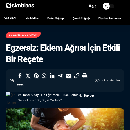
Aa
YAZAR OL
Hastalıklar
Kadın Sağlığı
Çocuk Sağlığı
Diyet ve Beslenme
EGZERSIZ VE SPOR
Egzersiz: Eklem Ağrısı İçin Etkili
Bir Reçete
5 dakikada oku
Dr. Taner Onay
- Tıp Eğitimcisi - Baş Editör
Güncelleme: 06/08/2024 16:26