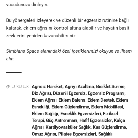
vücudunuzu dinleyin.
Bu yönergeleri izleyerek ve düzenli bir egzersiz rutinine bağlı
kalarak, eklem ağrısını kontrol altına alabilir ve hayatın basit
zevklerini yeniden kazanabilirsiniz.
Simbians Space alanındaki özel içeriklerimizi okuyun ve ilham
alın.
Ağrısız Hareket
,
Ağrıyı Azaltma
,
Bisiklet Sürme
,
ETİKETLER
Diz Ağrısı
,
Düzenli Egzersiz
,
Egzersiz Programı
,
Eklem Ağrısı
,
Eklem Bakımı
,
Eklem Destek
,
Eklem
Esnekliği
,
Eklem Güçlendirme
,
Eklem Mobilitesi
,
Eklem Sağlığı
,
Esneklik Egzersizleri
,
Fiziksel
Terapi
,
Güç Antrenmanı
,
Hafif Egzersizler
,
Kalça
Ağrısı
,
Kardiyovasküler Sağlık
,
Kas Güçlendirme
,
Omuz Ağrısı
,
Pilates Egzersizleri
,
Sağlıklı