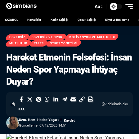
Aa
YAZAR OL
Hastalıklar
Kadın Sağlığı
Çocuk Sağlığı
Diyet ve Beslenme
EGZERSIZ
EGZERSIZ VE SPOR
MOTIVASYON VE MUTLULUK
MUTLULUK
STRES
STRES YÖNETIMI
Hareket Etmenin Felsefesi: İnsan
Neden Spor Yapmaya İhtiyaç
Duyar?
7 dakikada oku
Uzm. Hem. Hatice Yaşar
Güncelleme: 07/12/2025 14:51