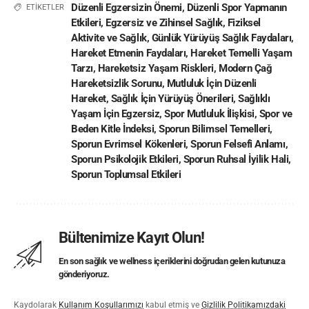
Düzenli Egzersizin Önemi
,
Düzenli Spor Yapmanın
ETİKETLER
Etkileri
,
Egzersiz ve Zihinsel Sağlık
,
Fiziksel
Aktivite ve Sağlık
,
Günlük Yürüyüş Sağlık Faydaları
,
Hareket Etmenin Faydaları
,
Hareket Temelli Yaşam
Tarzı
,
Hareketsiz Yaşam Riskleri
,
Modern Çağ
Hareketsizlik Sorunu
,
Mutluluk İçin Düzenli
Hareket
,
Sağlık İçin Yürüyüş Önerileri
,
Sağlıklı
Yaşam İçin Egzersiz
,
Spor Mutluluk İlişkisi
,
Spor ve
Beden Kitle İndeksi
,
Sporun Bilimsel Temelleri
,
Sporun Evrimsel Kökenleri
,
Sporun Felsefi Anlamı
,
Sporun Psikolojik Etkileri
,
Sporun Ruhsal İyilik Hali
,
Sporun Toplumsal Etkileri
Bültenimize Kayıt Olun!
En son sağlık ve wellness içeriklerini doğrudan gelen kutunuza
gönderiyoruz.
Kaydolarak
Kullanım Koşullarımızı
kabul etmiş ve
Gizlilik Politikamızdaki