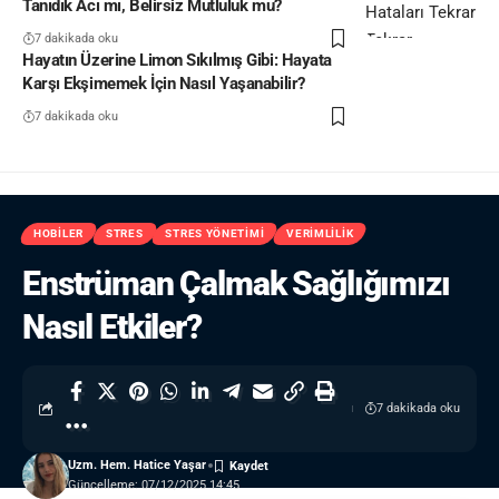
Tanıdık Acı mı, Belirsiz Mutluluk mu?
7 dakikada oku
Hayatın Üzerine Limon Sıkılmış Gibi: Hayata
Karşı Ekşimemek İçin Nasıl Yaşanabilir?
7 dakikada oku
HOBILER
STRES
STRES YÖNETIMI
VERIMLILIK
Enstrüman Çalmak Sağlığımızı
Nasıl Etkiler?
7 dakikada oku
Uzm. Hem. Hatice Yaşar
Güncelleme: 07/12/2025 14:45