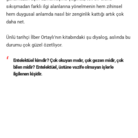
sıkışmadan farklı ilgi alanlarına yönelmenin hem zihinsel
hem duygusal anlamda nasıl bir zenginlik kattığı artık çok
daha net.
Ünlü tarihçi İlber Ortaylı’nın kitabındaki şu diyalog, aslında bu
durumu çok güzel özetliyor.
Entelektüel kimdir? Çok okuyan mıdır, çok gezen midir, çok
bilen midir? Entelektüel, üstüne vazife olmayan işlerle
ilgilenen kişidir.
Yani sadece tek bir alanda uzmanlaşmak değil; merak etmek,
öğrenmek, farklı şeylerle uğraşmak da insanı zenginleştiren
bir kapasite. İşte bu farklı alanlardan biri de
enstrüman
çalmak
.
Peki ama müzikle uğraşmanın beynimize, ruhumuza ve
bedenimize etkisi nedir?