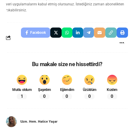
veri uygulamalarını kabul etmiş olursunuz. İstediğiniz zaman abonelikten
çıkabilirsiniz.
Facebook
Bu makale size ne hissettirdi?
Mutlu oldum
Şaşırdım
Eğlendim
Üzüldüm
Kızdım
1
0
0
0
0
Uzm. Hem. Hatice Yaşar