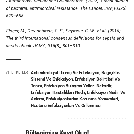
Antimicrobial Resistance Collaborators. (2022). Global burden
of bacterial antimicrobial resistance. The Lancet, 399(10325),
629–655.
Singer, M., Deutschman, C. S., Seymour, C. W., et al. (2016).
The third international consensus definitions for sepsis and
septic shock. JAMA, 315(8), 801–810.
Antimikrobiyal Direnç Ve Enfeksiyon
,
Bağışıklık
ETİKETLER
Sistemi Ve Enfeksiyon
,
Enfeksiyon Belirtileri Ve
Tanısı
,
Enfeksiyon Bulaşma Yolları Nelerdir
,
Enfeksiyon Hastalıkları Nedir
,
Enfeksiyon Nedir Ve
Anlamı
,
Enfeksiyonlardan Korunma Yöntemleri
,
Hastane Enfeksiyonları Ve Önlenmesi
Bültenimize Kayıt Olun!