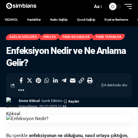
Aa
YAZAR OL
Hastalıklar
Kadın Sağlığı
Çocuk Sağlığı
Diyet ve Beslenme
SAĞLIK SÖZLÜĞÜ
SPACES
TIBBI KELIMELER
TIBBI TERIMLER
Enfeksiyon Nedir ve Ne Anlama
Gelir?
4 dakikada oku
Emine Köksal
- İçerik Editörü
Güncelleme: 25/12/2025 11:44
Bu içerikle
enfeksiyonun ne olduğunu, nasıl ortaya çıktığını,