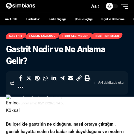
Aa
YAZAR OL
Hastalıklar
Kadın Sağlığı
Çocuk Sağlığı
Diyet ve Beslenme
GASTRIT
SAĞLIK SÖZLÜĞÜ
TIBBI KELIMELER
TIBBI TERIMLER
Gastrit Nedir ve Ne Anlama
Gelir?
4 dakikada oku
Emine Köksal
- İçerik Editörü
Güncelleme: 06/12/2025 14:50
Bu içerikle gastritin ne olduğunu, nasıl ortaya çıktığını,
günlük hayatta neden bu kadar sık duyulduğunu ve modern