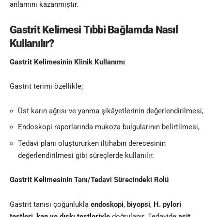
anlamını kazanmıştır.
Gastrit Kelimesi
Tıbbi Bağlamda Nasıl
Kullanılır?
Gastrit Kelimesinin
Klinik Kullanımı
Gastrit terimi özellikle;
Üst karın ağrısı ve yanma şikâyetlerinin değerlendirilmesi,
Endoskopi raporlarında mukoza bulgularının belirtilmesi,
Tedavi planı oluştururken iltihabın derecesinin
değerlendirilmesi gibi süreçlerde kullanılır.
Gastrit Kelimesinin
Tanı/Tedavi Sürecindeki Rolü
Gastrit tanısı çoğunlukla
endoskopi
,
biyopsi
,
H. pylori
testleri
,
kan ve dışkı testleriyle
doğrulanır. Tedavide
asit