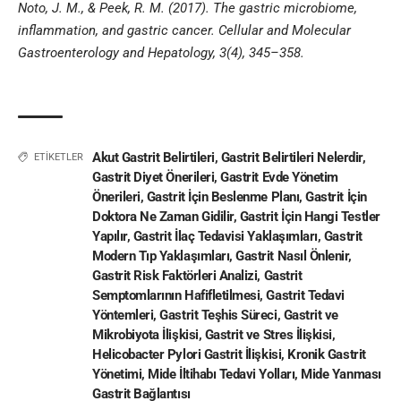
Noto, J. M., & Peek, R. M. (2017). The gastric microbiome,
inflammation, and gastric cancer. Cellular and Molecular
Gastroenterology and Hepatology, 3(4), 345–358.
Akut Gastrit Belirtileri
,
Gastrit Belirtileri Nelerdir
,
ETİKETLER
Gastrit Diyet Önerileri
,
Gastrit Evde Yönetim
Önerileri
,
Gastrit İçin Beslenme Planı
,
Gastrit İçin
Doktora Ne Zaman Gidilir
,
Gastrit İçin Hangi Testler
Yapılır
,
Gastrit İlaç Tedavisi Yaklaşımları
,
Gastrit
Modern Tıp Yaklaşımları
,
Gastrit Nasıl Önlenir
,
Gastrit Risk Faktörleri Analizi
,
Gastrit
Semptomlarının Hafifletilmesi
,
Gastrit Tedavi
Yöntemleri
,
Gastrit Teşhis Süreci
,
Gastrit ve
Mikrobiyota İlişkisi
,
Gastrit ve Stres İlişkisi
,
Helicobacter Pylori Gastrit İlişkisi
,
Kronik Gastrit
Yönetimi
,
Mide İltihabı Tedavi Yolları
,
Mide Yanması
Gastrit Bağlantısı