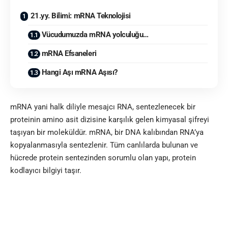
21.yy. Bilimi: mRNA Teknolojisi
Vücudumuzda mRNA yolculuğu…
mRNA Efsaneleri
Hangi Aşı mRNA Aşısı?
mRNA yani halk diliyle mesajcı RNA, sentezlenecek bir
proteinin amino asit dizisine karşılık gelen kimyasal şifreyi
taşıyan bir moleküldür. mRNA, bir DNA kalıbından RNA’ya
kopyalanmasıyla sentezlenir. Tüm canlılarda bulunan ve
hücrede protein sentezinden sorumlu olan yapı, protein
kodlayıcı bilgiyi taşır.
Virüsün genetik kodunu taşıyan RNA’yı içeren aşılar mRNA
aşıları olarak adlandırılmaktadır. mRNA aşıları, hedeflenen
mikroorganizmanın antikor oluşturan antijenik yapısının