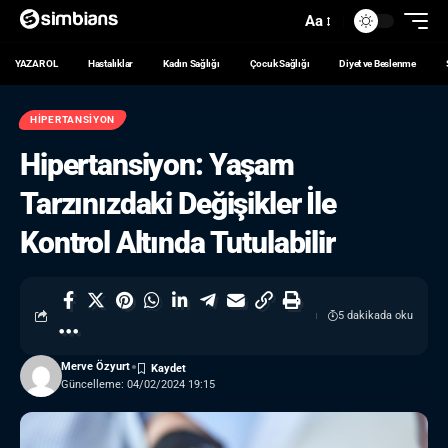
Aa
YAZAR OL
Hastalıklar
Kadın Sağlığı
Çocuk Sağlığı
Diyet ve Beslenme
HIPERTANSIYON
Hipertansiyon: Yaşam
Tarzınızdaki Değişikler İle
Kontrol Altında Tutulabilir
5 dakikada oku
Merve Özyurt
Güncelleme: 04/02/2024 19:15