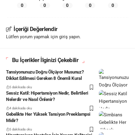
0
0
0
0
0
İçeriği Değerlendir
Lütfen yorum yapmak için giriş yapın.
Bu İçerikler İlginizi Çekebilir
Tansiyonunuzu Doğru Ölçüyor Musunuz?
Dikkat Edilmesi Gereken 8 Önemli Kural
5 dakikada oku
Sessiz Katil: Hipertansiyon Nedir, Belirtileri
Nelerdir ve Nasıl Önlenir?
4 dakikada oku
Gebelikte Her Yüksek Tansiyon Preeklampsi
Midir?
5 dakikada oku