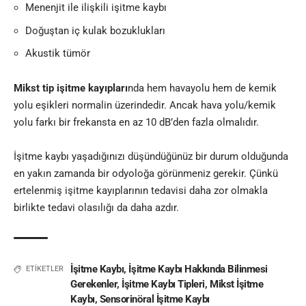
Menenjit ile ilişkili işitme kaybı
Doğuştan iç kulak bozuklukları
Akustik tümör
Mikst tip işitme kayıpları
nda hem havayolu hem de kemik
yolu eşikleri normalin üzerindedir. Ancak hava yolu/kemik
yolu farkı bir frekansta en az 10 dB’den fazla olmalıdır
.
İşitme kaybı yaşadığınızı düşündüğünüz bir durum olduğunda
en yakın zamanda bir odyoloğa görünmeniz gerekir. Çünkü
ertelenmiş işitme kayıplarının tedavisi daha zor olmakla
birlikte tedavi olasılığı da daha azdır
.
İşitme Kaybı
,
İşitme Kaybı Hakkında Bilinmesi
ETİKETLER
Gerekenler
,
İşitme Kaybı Tipleri
,
Mikst İşitme
Kaybı
,
Sensorinöral İşitme Kaybı