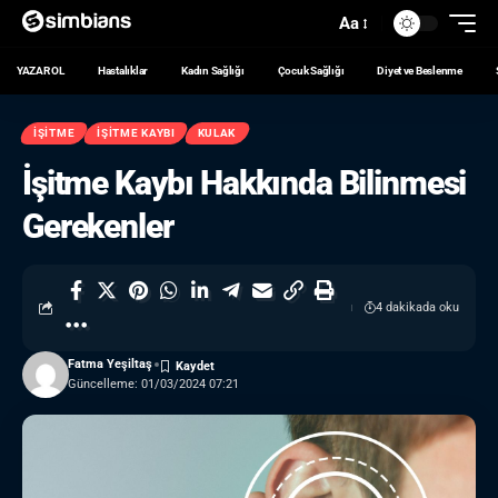
Aa
YAZAR OL
Hastalıklar
Kadın Sağlığı
Çocuk Sağlığı
Diyet ve Beslenme
İŞITME
İŞITME KAYBI
KULAK
İşitme Kaybı Hakkında Bilinmesi
Gerekenler
4 dakikada oku
Fatma Yeşiltaş
Güncelleme: 01/03/2024 07:21