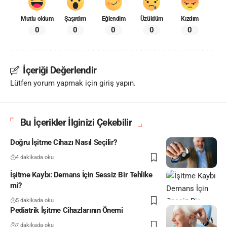
Mutlu oldum
Şaşırdım
Eğlendim
Üzüldüm
Kızdım
0
0
0
0
0
İçeriği Değerlendir
Lütfen yorum yapmak için giriş yapın.
Bu İçerikler İlginizi Çekebilir
Doğru İşitme Cihazı Nasıl Seçilir?
4 dakikada oku
İşitme Kaybı: Demans İçin Sessiz Bir Tehlike
mi?
5 dakikada oku
Pediatrik İşitme Cihazlarının Önemi
7 dakikada oku