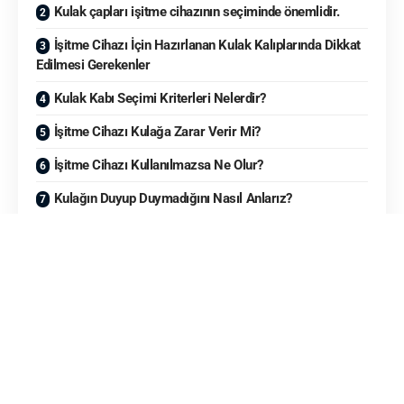
Kulak çapları işitme cihazının seçiminde önemlidir.
İşitme Cihazı İçin Hazırlanan Kulak Kalıplarında Dikkat
Edilmesi Gerekenler
Kulak Kabı Seçimi Kriterleri Nelerdir?
İşitme Cihazı Kulağa Zarar Verir Mi?
İşitme Cihazı Kullanılmazsa Ne Olur?
Kulağın Duyup Duymadığını Nasıl Anlarız?
Tek Kulağa İşitme Cihazı Takılır Mı?
İşitme kaybı, bireylerde yaşam kalitesini azaltan faktörlerden
biridir. Yapılan çalışmalar sonucunda işitme kaybına karşı en
etkili yöntemin işitme cihazları olduğu bulunmuştur. İşitme
cihazları, ilaç veya ameliyat ile iyileştirilemeyen durumlar için
bir seçenektir.