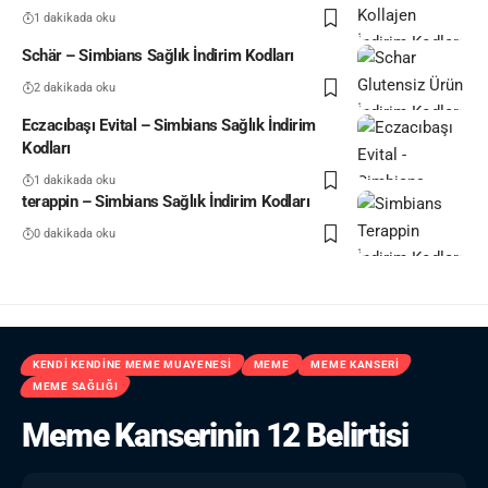
1 dakikada oku
Schär – Simbians Sağlık İndirim Kodları
2 dakikada oku
Eczacıbaşı Evital – Simbians Sağlık İndirim
Kodları
1 dakikada oku
terappin – Simbians Sağlık İndirim Kodları
0 dakikada oku
KENDI KENDINE MEME MUAYENESI
MEME
MEME KANSERI
MEME SAĞLIĞI
Meme Kanserinin 12 Belirtisi