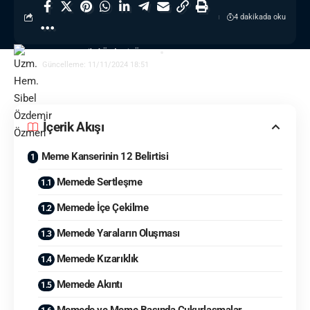
4 dakikada oku
Uzm. Hem. Sibel Özdemir Özmen
Güncelleme: 11/11/2024 18:51
İçerik Akışı
Meme Kanserinin 12 Belirtisi
Memede Sertleşme
Memede İçe Çekilme
Memede Yaraların Oluşması
Memede Kızarıklık
Memede Akıntı
Memede ve Meme Başında Çukurlaşmalar