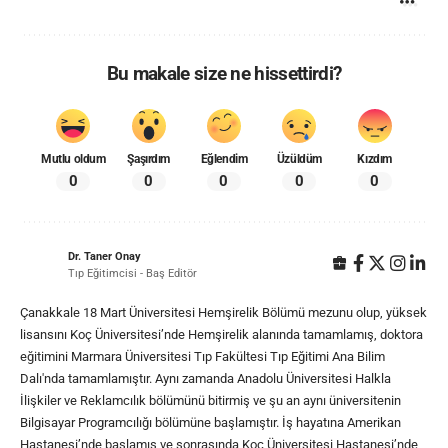
Bu makale size ne hissettirdi?
Mutlu oldum
Şaşırdım
Eğlendim
Üzüldüm
Kızdım
0
0
0
0
0
Dr. Taner Onay
Tıp Eğitimcisi - Baş Editör
Çanakkale 18 Mart Üniversitesi Hemşirelik Bölümü mezunu olup, yüksek
lisansını Koç Üniversitesi’nde Hemşirelik alanında tamamlamış, doktora
eğitimini Marmara Üniversitesi Tıp Fakültesi Tıp Eğitimi Ana Bilim
Dalı'nda tamamlamıştır. Aynı zamanda Anadolu Üniversitesi Halkla
İlişkiler ve Reklamcılık bölümünü bitirmiş ve şu an aynı üniversitenin
Bilgisayar Programcılığı bölümüne başlamıştır. İş hayatına Amerikan
Hastanesi’nde başlamış ve sonrasında Koç Üniversitesi Hastanesi’nde