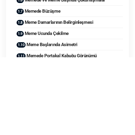
Memede Büzüşme
Meme Damarlarının Belirginleşmesi
Meme Ucunda Çekilme
Meme Başlarında Asimetri
Memede Portakal Kabuğu Görünümü
Memede Ele Gelen Kitle
Meme kanseri, kadınlarda en sık görülen kanser türlerinden
biridir ve erken teşhis hayat kurtarıcı olabilir. Bu nedenle,
meme kanserinin erken belirtilerini bilmek, her kadının sağlığı
için çok önemlidir. Aşağıda, meme kanserinin 12 belirtisini
detaylandırarak açıklıyorum. Bu belirtilerden bir veya birkaçını
fark eden kişilerin bir doktora başvurmaları, erken teşhis ve
tedavi açısından kritik önem taşımaktadır.