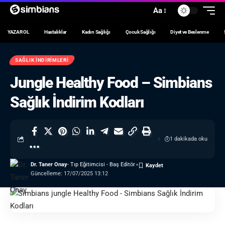
Aa
YAZAR OL
Hastalıklar
Kadın Sağlığı
Çocuk Sağlığı
Diyet ve Beslenme
SAĞLIK İNDIRIMLERI
Jungle Healthy Food – Simbians
Sağlık İndirim Kodları
1 dakikada oku
Dr. Taner Onay
- Tıp Eğitimcisi - Baş Editör
Güncelleme: 17/07/2025 13:12