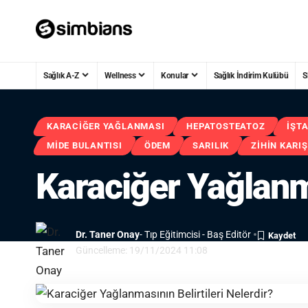
Sağlık A-Z
Wellness
Konular
Sağlık İndirim Kulübü
S
KARACIĞER YAĞLANMASI
HEPATOSTEATOZ
İŞT
MIDE BULANTISI
ÖDEM
SARILIK
ZIHIN KARIŞ
Karaciğer Yağlanma
Dr. Taner Onay
- Tıp Eğitimcisi - Baş Editör
Güncelleme: 19/11/2024 11:08