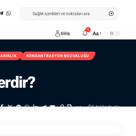
1
Aa
Giriş
ZARIKLIK
KONSANTRASYON BOZUKLUĞU
erdir?
5 dakikada oku