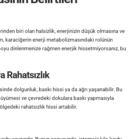
rinden biri olan
halsizlik
, enerjinizin düşük olmasına ve
m, karaciğerin enerji metabolizmasındaki rolünün
boyu dinlenmenize rağmen enerjik hissetmiyorsanız, bu
a Rahatsızlık
inde dolgunluk, baskı hissi ya da ağrı yaşanabilir. Bu
 büyümesi ve çevredeki dokulara baskı yapmasıyla
ölgedeki rahatsızlık hissi artabilir.
kaybı yaygındır. Bunun sonucunda, istemsiz kilo kaybı