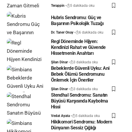
Terappin
5 dakikada oku
Hubris Sendromu: Güç ve
Başarının Psikolojik Tuzağı
Dr. Taner Onay
6 dakikada oku
Regl Döneminde Hijyen:
Kendinizi Rahat ve Güvende
Hissetmenin Anahtarı
Şilan Dinar
3 dakikada oku
Bebeklerde Güvenli Uyku: Ani
Bebek Ölümü Sendromunu
Önlemek İçin Öneriler
Şilan Dinar
3 dakikada oku
Stendhal Sendromu: Sanatın
Büyüsü Karşısında Kaybolma
Hissi
Vedat Ayata
5 dakikada oku
Hikikomori Sendromu: Modern
Dünyanın Sessiz Çığlığı