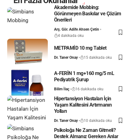
En Fazla Okunanlar
Akademide Mobbing:
Görünmeyen Baskılar ve Çözüm
Önerileri
Arş. Gör. Adife Ahsen Çetin
4 dakikada oku
METPAMİD 10 mg Tablet
Dr. Taner Onay
15 dakikada oku
A-FERİN 1 mg+160 mg/5 mL
Pediyatrik Şurup
Bilim İlaç
16 dakikada oku
Hipertansiyon Hastaları İçin
Yaşam Kalitesini Artırmanın
Yolları
Dr. Taner Onay
10 dakikada oku
Psikoloğa Ne Zaman Gitmeli?
Destek Almanız Gereken Anlar