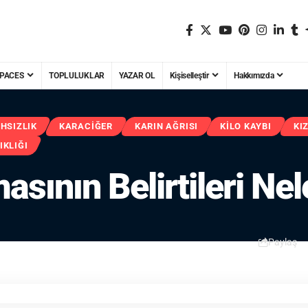
PACES
TOPLULUKLAR
YAZAR OL
Kişiselleştir
Hakkımızda
AHSIZLIK
KARACIĞER
KARIN AĞRISI
KILO KAYBI
KI
IKLIĞI
sının Belirtileri Nel
Paylaş