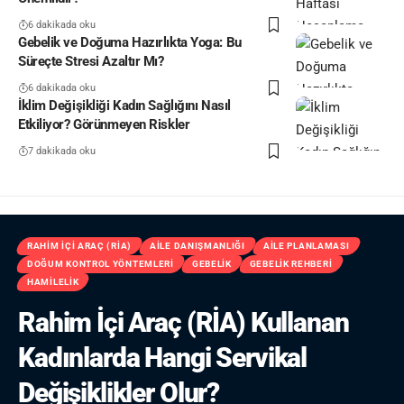
6 dakikada oku
Gebelik ve Doğuma Hazırlıkta Yoga: Bu
Süreçte Stresi Azaltır Mı?
6 dakikada oku
İklim Değişikliği Kadın Sağlığını Nasıl
Etkiliyor? Görünmeyen Riskler
7 dakikada oku
RAHIM İÇI ARAÇ (RİA)
AILE DANIŞMANLIĞI
AILE PLANLAMASI
DOĞUM KONTROL YÖNTEMLERI
GEBELIK
GEBELIK REHBERI
HAMILELIK
Rahim İçi Araç (RİA) Kullanan
Kadınlarda Hangi Servikal
Değişiklikler Olur?