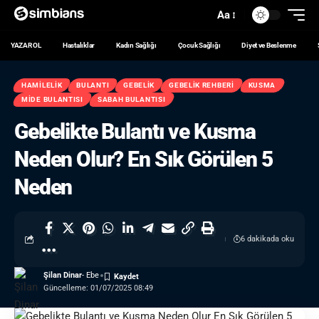
Aa
YAZAR OL
Hastalıklar
Kadın Sağlığı
Çocuk Sağlığı
Diyet ve Beslenme
HAMILELIK
BULANTI
GEBELIK
GEBELIK REHBERI
KUSMA
MIDE BULANTISI
SABAH BULANTISI
Gebelikte Bulantı ve Kusma
Neden Olur? En Sık Görülen 5
Neden
6 dakikada oku
Şilan Dinar
- Ebe
Güncelleme: 01/07/2025 08:49