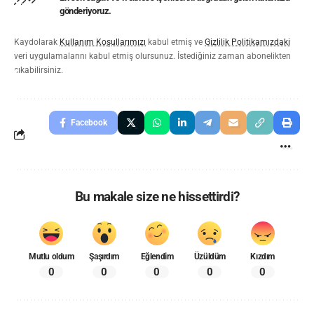
gönderiyoruz.
Kaydolarak
Kullanım Koşullarımızı
kabul etmiş ve
Gizlilik Politikamızdaki
veri uygulamalarını kabul etmiş olursunuz. İstediğiniz zaman abonelikten
çıkabilirsiniz.
Facebook
Bu makale size ne hissettirdi?
Mutlu oldum
Şaşırdım
Eğlendim
Üzüldüm
Kızdım
0
0
0
0
0