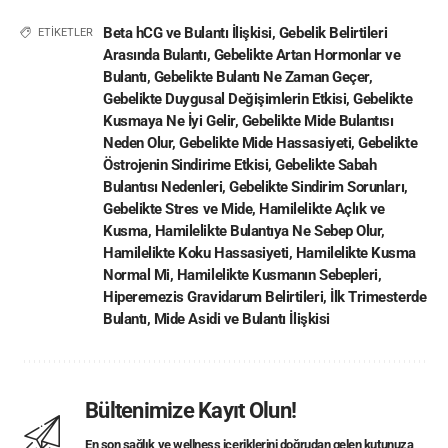
Beta hCG ve Bulantı İlişkisi
,
Gebelik Belirtileri
ETİKETLER
Arasında Bulantı
,
Gebelikte Artan Hormonlar ve
Bulantı
,
Gebelikte Bulantı Ne Zaman Geçer
,
Gebelikte Duygusal Değişimlerin Etkisi
,
Gebelikte
Kusmaya Ne İyi Gelir
,
Gebelikte Mide Bulantısı
Neden Olur
,
Gebelikte Mide Hassasiyeti
,
Gebelikte
Östrojenin Sindirime Etkisi
,
Gebelikte Sabah
Bulantısı Nedenleri
,
Gebelikte Sindirim Sorunları
,
Gebelikte Stres ve Mide
,
Hamilelikte Açlık ve
Kusma
,
Hamilelikte Bulantıya Ne Sebep Olur
,
Hamilelikte Koku Hassasiyeti
,
Hamilelikte Kusma
Normal Mi
,
Hamilelikte Kusmanın Sebepleri
,
Hiperemezis Gravidarum Belirtileri
,
İlk Trimesterde
Bulantı
,
Mide Asidi ve Bulantı İlişkisi
Bültenimize Kayıt Olun!
En son sağlık ve wellness içeriklerini doğrudan gelen kutunuza