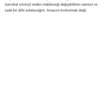
(servikal sitoloji) neden olabileceği değişiklikleri samimi ve
sade bir dille anlatacağım. Amacım korkutmak değil,
bilinçlendirmek.
RİA Vücutta Ne Yapar?
RİA takıldığında vücut bunu
yabancı bir cisim
olarak algılar.
Bu da doğal olarak vücutta bir savunma mekanizmasının
devreye girmesine neden olur. Tıpkı parmağımıza kıymık
battığında kızarıklık ve iltihap oluşması gibi… RİA da rahim
içinde bazı
hücresel (mikroskobik) değişimlere
yol açabilir.
Özellikle
bakır içerikli
RİA’lar, rahim içinde hafif bir
iltihabi
yanıt (enflamasyon)
oluşturur. Bu durum, gebeliği önlemek
için etkili bir yöntemdir çünkü bu ortamda spermin rahimden
geçmesi zorlaşır. Ancak bu süreçte rahim iç dokusunda ve
rahim ağzındaki hücrelerde bazı
yapısal farklılıklar
görülebilir.