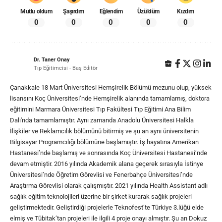
Mutlu oldum
Şaşırdım
Eğlendim
Üzüldüm
Kızdım
0
0
0
0
0
Dr. Taner Onay
Tıp Eğitimcisi - Baş Editör
Çanakkale 18 Mart Üniversitesi Hemşirelik Bölümü mezunu olup, yüksek
lisansını Koç Üniversitesi’nde Hemşirelik alanında tamamlamış, doktora
eğitimini Marmara Üniversitesi Tıp Fakültesi Tıp Eğitimi Ana Bilim
Dalı'nda tamamlamıştır. Aynı zamanda Anadolu Üniversitesi Halkla
İlişkiler ve Reklamcılık bölümünü bitirmiş ve şu an aynı üniversitenin
Bilgisayar Programcılığı bölümüne başlamıştır. İş hayatına Amerikan
Hastanesi’nde başlamış ve sonrasında Koç Üniversitesi Hastanesi’nde
devam etmiştir. 2016 yılında Akademik alana geçerek sırasıyla İstinye
Üniversitesi’nde Öğretim Görevlisi ve Fenerbahçe Üniversitesi’nde
Araştırma Görevlisi olarak çalışmıştır. 2021 yılında Health Assistant adlı
sağlık eğitim teknolojileri üzerine bir şirket kurarak sağlık projeleri
geliştirmektedir. Geliştirdiği projelerle Teknofest’te Türkiye 3.lüğü elde
elmiş ve Tübitak’tan projeleri ile ilgili 4 proje onayı almıştır. Şu an Dokuz