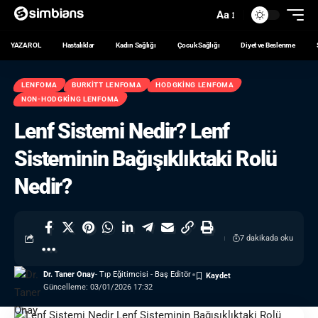
Aa
YAZAR OL
Hastalıklar
Kadın Sağlığı
Çocuk Sağlığı
Diyet ve Beslenme
LENFOMA
BURKITT LENFOMA
HODGKING LENFOMA
NON-HODGKING LENFOMA
Lenf Sistemi Nedir? Lenf
Sisteminin Bağışıklıktaki Rolü
Nedir?
7 dakikada oku
Dr. Taner Onay
- Tıp Eğitimcisi - Baş Editör
Güncelleme: 03/01/2026 17:32