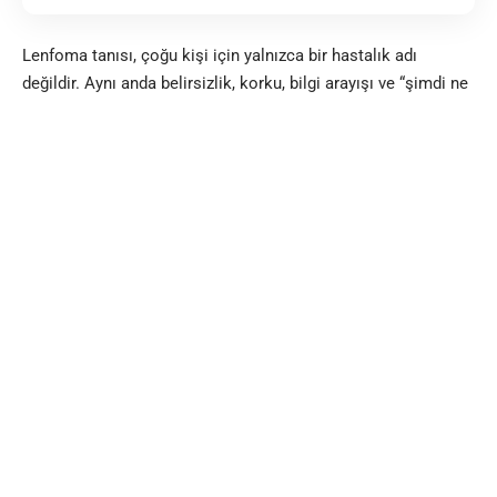
Lenfoma tanısı, çoğu kişi için yalnızca bir hastalık adı
değildir. Aynı anda belirsizlik, korku, bilgi arayışı ve “şimdi ne
olacak?” sorusunu beraberinde getirir.
Bu rehber; lenfoma hakkında internette parça parça bulunan
bilgileri
tek bir çatı altında
, sade, anlaşılır ve güvenilir bir dille
sunmak için hazırlandı. Bu yazıdaki amaç; lenfomanın tüm
sürecini özetlemek, okuyucuya büyük resmi göstermek ve
her başlıkta daha derinlemesine ele alınmış alt içeriklere
yönlendirmektir.
Lenfoma Nedir?
Lenfoma,
lenf sisteminden kaynaklanan bir kanser türüdür
.
Lenf sistemi; bağışıklık sistemimizin temel yapı taşlarından
biridir. Lenf bezleri, lenf damarları, dalak, timus ve kemik iliği
bu sistemin parçalarıdır.