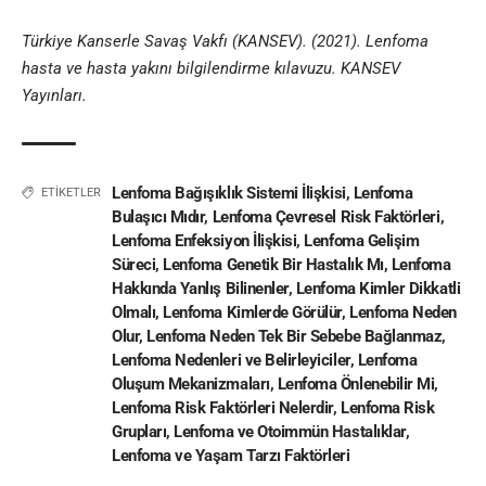
Türkiye Kanserle Savaş Vakfı (KANSEV). (2021). Lenfoma
hasta ve hasta yakını bilgilendirme kılavuzu. KANSEV
Yayınları.
Lenfoma Bağışıklık Sistemi İlişkisi
,
Lenfoma
ETİKETLER
Bulaşıcı Mıdır
,
Lenfoma Çevresel Risk Faktörleri
,
Lenfoma Enfeksiyon İlişkisi
,
Lenfoma Gelişim
Süreci
,
Lenfoma Genetik Bir Hastalık Mı
,
Lenfoma
Hakkında Yanlış Bilinenler
,
Lenfoma Kimler Dikkatli
Olmalı
,
Lenfoma Kimlerde Görülür
,
Lenfoma Neden
Olur
,
Lenfoma Neden Tek Bir Sebebe Bağlanmaz
,
Lenfoma Nedenleri ve Belirleyiciler
,
Lenfoma
Oluşum Mekanizmaları
,
Lenfoma Önlenebilir Mi
,
Lenfoma Risk Faktörleri Nelerdir
,
Lenfoma Risk
Grupları
,
Lenfoma ve Otoimmün Hastalıklar
,
Lenfoma ve Yaşam Tarzı Faktörleri