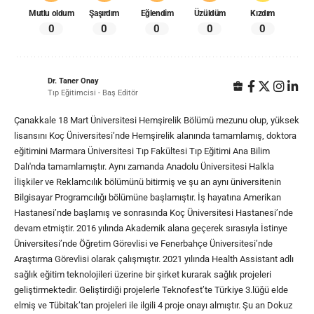
Mutlu oldum
Şaşırdım
Eğlendim
Üzüldüm
Kızdım
0
0
0
0
0
Dr. Taner Onay
Tıp Eğitimcisi - Baş Editör
Çanakkale 18 Mart Üniversitesi Hemşirelik Bölümü mezunu olup, yüksek
lisansını Koç Üniversitesi’nde Hemşirelik alanında tamamlamış, doktora
eğitimini Marmara Üniversitesi Tıp Fakültesi Tıp Eğitimi Ana Bilim
Dalı'nda tamamlamıştır. Aynı zamanda Anadolu Üniversitesi Halkla
İlişkiler ve Reklamcılık bölümünü bitirmiş ve şu an aynı üniversitenin
Bilgisayar Programcılığı bölümüne başlamıştır. İş hayatına Amerikan
Hastanesi’nde başlamış ve sonrasında Koç Üniversitesi Hastanesi’nde
devam etmiştir. 2016 yılında Akademik alana geçerek sırasıyla İstinye
Üniversitesi’nde Öğretim Görevlisi ve Fenerbahçe Üniversitesi’nde
Araştırma Görevlisi olarak çalışmıştır. 2021 yılında Health Assistant adlı
sağlık eğitim teknolojileri üzerine bir şirket kurarak sağlık projeleri
geliştirmektedir. Geliştirdiği projelerle Teknofest’te Türkiye 3.lüğü elde
elmiş ve Tübitak’tan projeleri ile ilgili 4 proje onayı almıştır. Şu an Dokuz