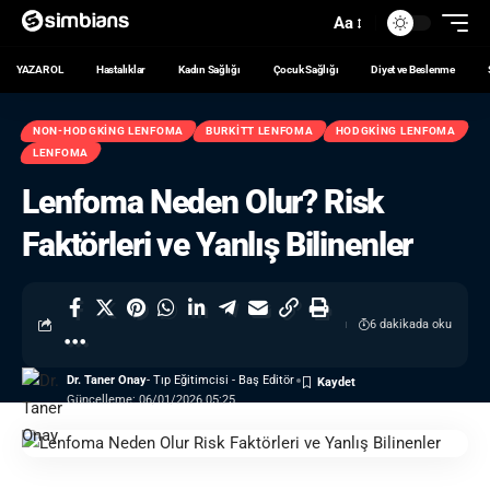
Aa
YAZAR OL
Hastalıklar
Kadın Sağlığı
Çocuk Sağlığı
Diyet ve Beslenme
NON-HODGKING LENFOMA
BURKITT LENFOMA
HODGKING LENFOMA
LENFOMA
Lenfoma Neden Olur? Risk
Faktörleri ve Yanlış Bilinenler
6 dakikada oku
Dr. Taner Onay
- Tıp Eğitimcisi - Baş Editör
Güncelleme: 06/01/2026 05:25