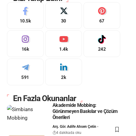
10.5k
30
67
16k
1.4k
242
591
2k
En Fazla Okunanlar
Akademide Mobbing:
Görünmeyen Baskılar ve Çözüm
Önerileri
Arş. Gör. Adife Ahsen Çetin
4 dakikada oku