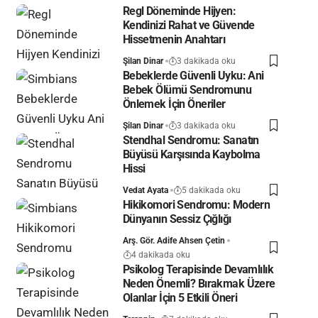
Regl Döneminde Hijyen:
Kendinizi Rahat ve Güvende
Hissetmenin Anahtarı
Şilan Dinar
3 dakikada oku
Bebeklerde Güvenli Uyku: Ani
Bebek Ölümü Sendromunu
Önlemek İçin Öneriler
Şilan Dinar
3 dakikada oku
Stendhal Sendromu: Sanatın
Büyüsü Karşısında Kaybolma
Hissi
Vedat Ayata
5 dakikada oku
Hikikomori Sendromu: Modern
Dünyanın Sessiz Çığlığı
Arş. Gör. Adife Ahsen Çetin
4 dakikada oku
Psikolog Terapisinde Devamlılık
Neden Önemli? Bırakmak Üzere
Olanlar İçin 5 Etkili Öneri