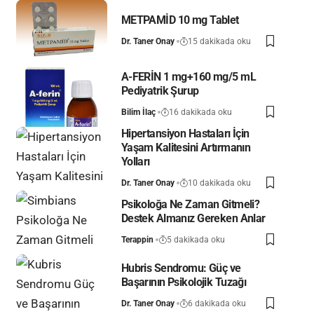
METPAMİD 10 mg Tablet
Dr. Taner Onay
15 dakikada oku
A-FERİN 1 mg+160 mg/5 mL
Pediyatrik Şurup
Bilim İlaç
16 dakikada oku
Hipertansiyon Hastaları İçin
Yaşam Kalitesini Artırmanın
Yolları
Dr. Taner Onay
10 dakikada oku
Psikoloğa Ne Zaman Gitmeli?
Destek Almanız Gereken Anlar
Terappin
5 dakikada oku
Hubris Sendromu: Güç ve
Başarının Psikolojik Tuzağı
Dr. Taner Onay
6 dakikada oku