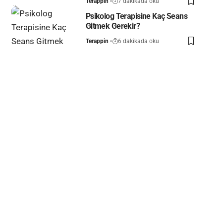
Terappin
7 dakikada oku
Psikolog Terapisine Kaç Seans
Gitmek Gerekir?
Terappin
6 dakikada oku