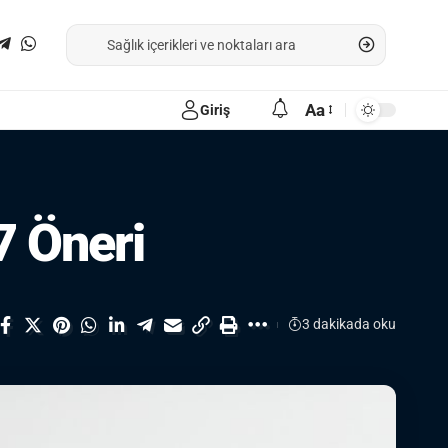
Aa
Giriş
7 Öneri
3 dakikada oku