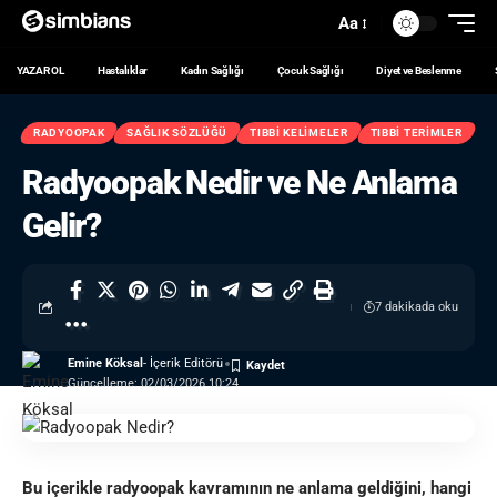
Aa
YAZAR OL
Hastalıklar
Kadın Sağlığı
Çocuk Sağlığı
Diyet ve Beslenme
RADYOOPAK
SAĞLIK SÖZLÜĞÜ
TIBBI KELIMELER
TIBBI TERIMLER
Radyoopak Nedir ve Ne Anlama
Gelir?
7 dakikada oku
Emine Köksal
- İçerik Editörü
Güncelleme: 02/03/2026 10:24
Bu içerikle radyoopak kavramının ne anlama geldiğini, hangi