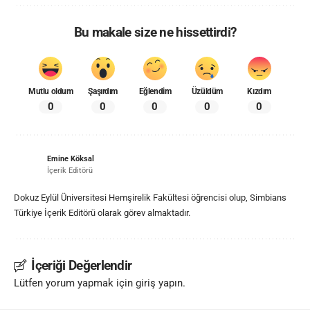
Bu makale size ne hissettirdi?
Mutlu oldum
Şaşırdım
Eğlendim
Üzüldüm
Kızdım
0
0
0
0
0
Emine Köksal
İçerik Editörü
Dokuz Eylül Üniversitesi Hemşirelik Fakültesi öğrencisi olup, Simbians
Türkiye İçerik Editörü olarak görev almaktadır.
İçeriği Değerlendir
Lütfen yorum yapmak için giriş yapın.