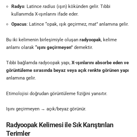
Radyo
: Latince
radius
(ışın) kökünden gelir. Tıbbi
kullanımda X-ışınlarını ifade eder.
Opacus
: Latince “opak, ışık geçirmez, mat” anlamına gelir.
Bu iki kelimenin birleşimiyle oluşan
radyoopak
, kelime
anlamı olarak
“ışını geçirmeyen”
demektir.
Tıbbi bağlamda radyoopak yapı,
X-ışınlarını absorbe eden ve
görüntüleme sırasında beyaz veya açık renkte görünen yapı
anlamına gelir.
Etimolojisi doğrudan görüntüleme fiziğini yansıtır.
Işını geçirmeyen → açık/beyaz görünür.
Radyoopak Kelimesi ile Sık Karıştırılan
Terimler