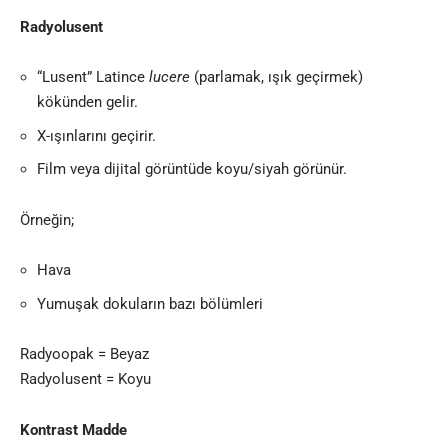
Radyolusent
“Lusent” Latince
lucere
(parlamak, ışık geçirmek)
kökünden gelir.
X-ışınlarını geçirir.
Film veya dijital görüntüde koyu/siyah görünür.
Örneğin;
Hava
Yumuşak dokuların bazı bölümleri
Radyoopak = Beyaz
Radyolusent = Koyu
Kontrast Madde