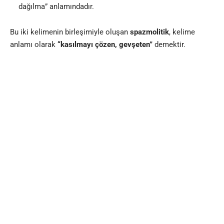
dağılma” anlamındadır.
Bu iki kelimenin birleşimiyle oluşan
spazmolitik
, kelime
anlamı olarak
“kasılmayı çözen, gevşeten”
demektir.
Tıbbi bağlamda ise spazmolitikler, özellikle
düz kas spazmını
azaltan veya ortadan kaldıran ilaçları
ifade eder. Kelimenin
kökeni, etki mekanizmasını doğrudan tanımlar.
Spazmolitik Kelimesi ile Sık Karıştırılan
Terimler
Spazmolitikler klinik pratikte bazı ilaç gruplarıyla
karıştırılabilir. Ancak etki alanları farklıdır.
Analjezik (Ağrı Kesici)
Ağrıyı azaltır.