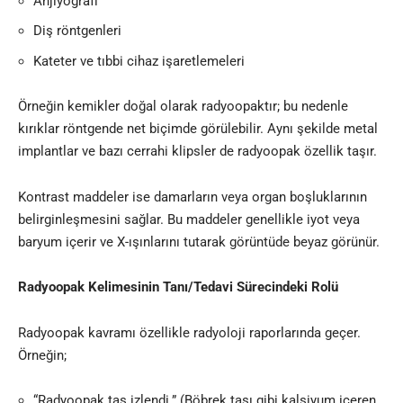
Anjiyografi
Diş röntgenleri
Kateter ve tıbbi cihaz işaretlemeleri
Örneğin kemikler doğal olarak radyoopaktır; bu nedenle
kırıklar röntgende net biçimde görülebilir. Aynı şekilde metal
implantlar ve bazı cerrahi klipsler de radyoopak özellik taşır.
Kontrast maddeler ise damarların veya organ boşluklarının
belirginleşmesini sağlar. Bu maddeler genellikle iyot veya
baryum içerir ve X-ışınlarını tutarak görüntüde beyaz görünür.
Radyoopak Kelimesinin Tanı/Tedavi Sürecindeki Rolü
Radyoopak kavramı özellikle radyoloji raporlarında geçer.
Örneğin;
“Radyoopak taş izlendi.” (Böbrek taşı gibi kalsiyum içeren