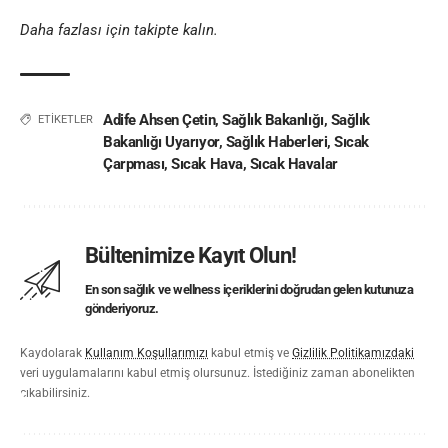
Daha fazlası için takipte kalın.
Adife Ahsen Çetin
,
Sağlık Bakanlığı
,
Sağlık
ETİKETLER
Bakanlığı Uyarıyor
,
Sağlık Haberleri
,
Sıcak
Çarpması
,
Sıcak Hava
,
Sıcak Havalar
Bültenimize Kayıt Olun!
En son sağlık ve wellness içeriklerini doğrudan gelen kutunuza
gönderiyoruz.
Kaydolarak
Kullanım Koşullarımızı
kabul etmiş ve
Gizlilik Politikamızdaki
veri uygulamalarını kabul etmiş olursunuz. İstediğiniz zaman abonelikten
çıkabilirsiniz.