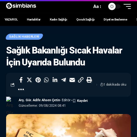
Aa
YAZAR OL
Hastalıklar
Kadın Sağlığı
Çocuk Sağlığı
Diyet ve Beslenme
SAĞLIK HABERLERI
Sağlık Bakanlığı Sıcak Havalar
İçin Uyarıda Bulundu
1 dakikada oku
Arş. Gör. Adife Ahsen Çetin
- Editör
Güncelleme: 09/08/2024 08:41