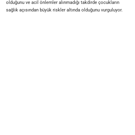
olduğunu ve acil önlemler alınmadığı takdirde çocukların
sağlık açısından büyük riskler altında olduğunu vurguluyor.
Dünya Sağlık Örgütü’nün (DSÖ) 500.000 çocuk için toplu
çocuk felci aşılama kampanyası düzenleme planı, bölgedeki
çocuk felci tehdidinin ne kadar ciddi bir boyutta olduğunu
gösteriyor. Gazze’de sağlık hizmetleri altyapısının ne kadar
zor durumda olduğunu da gözler önüne seriyor. DSÖ
temsilcisi Rick Peeperkorn’a göre, en az 10.000 kişinin acil
tıbbi tahliyeye ihtiyaç duyduğu belirtiliyor. Gazze’deki 36
hastaneden sadece 17’sinin şu anda faal olduğu, bu
hastanelerin 13’ünde ise ciddi güvenlik sorunları ve fiziksel
kısıtlamalar bulunduğu ifade ediliyor.