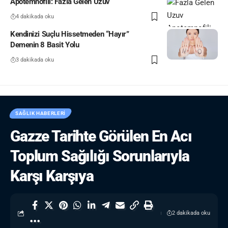
Apotemnofili: Fazla Gelen Uzuv
4 dakikada oku
Kendinizi Suçlu Hissetmeden “Hayır”
Demenin 8 Basit Yolu
3 dakikada oku
SAĞLIK HABERLERI
Gazze Tarihte Görülen En Acı
Toplum Sağılığı Sorunlarıyla
Karşı Karşıya
2 dakikada oku