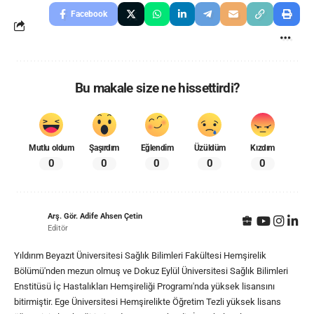
Facebook
Bu makale size ne hissettirdi?
Mutlu oldum
Şaşırdım
Eğlendim
Üzüldüm
Kızdım
0
0
0
0
0
Arş. Gör. Adife Ahsen Çetin
Editör
Yıldırım Beyazıt Üniversitesi Sağlık Bilimleri Fakültesi Hemşirelik
Bölümü'nden mezun olmuş ve Dokuz Eylül Üniversitesi Sağlık Bilimleri
Enstitüsü İç Hastalıkları Hemşireliği Programı'nda yüksek lisansını
bitirmiştir. Ege Üniversitesi Hemşirelikte Öğretim Tezli yüksek lisans