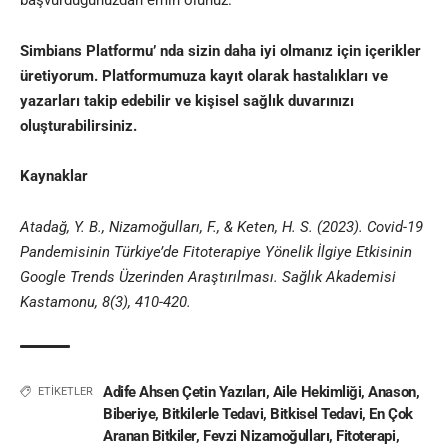
başvurduğunuzdan emin olunuz
.
Simbians Platformu’
nda sizin daha iyi olmanız için içerikler
üretiyorum. Platformumuza kayıt olarak hastalıkları ve
yazarları takip edebilir ve kişisel sağlık duvarınızı
oluşturabilirsiniz.
Kaynaklar
Atadağ, Y. B., Nizamoğulları, F., & Keten, H. S. (2023). Covid-19
Pandemisinin Türkiye’de Fitoterapiye Yönelik İlgiye Etkisinin
Google Trends Üzerinden Araştırılması. Sağlık Akademisi
Kastamonu, 8(3), 410-420.
Adife Ahsen Çetin Yazıları
,
Aile Hekimliği
,
Anason
,
ETİKETLER
Biberiye
,
Bitkilerle Tedavi
,
Bitkisel Tedavi
,
En Çok
Aranan Bitkiler
,
Fevzi Nizamoğulları
,
Fitoterapi
,