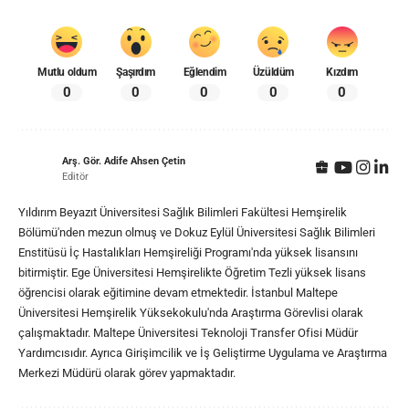
Mutlu oldum
Şaşırdım
Eğlendim
Üzüldüm
Kızdım
0
0
0
0
0
Arş. Gör. Adife Ahsen Çetin
Editör
Yıldırım Beyazıt Üniversitesi Sağlık Bilimleri Fakültesi Hemşirelik
Bölümü'nden mezun olmuş ve Dokuz Eylül Üniversitesi Sağlık Bilimleri
Enstitüsü İç Hastalıkları Hemşireliği Programı'nda yüksek lisansını
bitirmiştir. Ege Üniversitesi Hemşirelikte Öğretim Tezli yüksek lisans
öğrencisi olarak eğitimine devam etmektedir. İstanbul Maltepe
Üniversitesi Hemşirelik Yüksekokulu'nda Araştırma Görevlisi olarak
çalışmaktadır. Maltepe Üniversitesi Teknoloji Transfer Ofisi Müdür
Yardımcısıdır. Ayrıca Girişimcilik ve İş Geliştirme Uygulama ve Araştırma
Merkezi Müdürü olarak görev yapmaktadır.