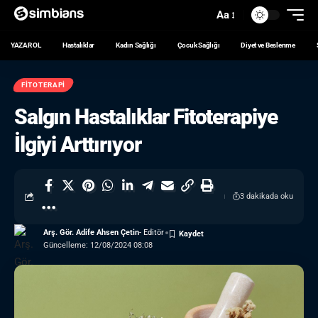
Aa
YAZAR OL
Hastalıklar
Kadın Sağlığı
Çocuk Sağlığı
Diyet ve Beslenme
FITOTERAPI
Salgın Hastalıklar Fitoterapiye
İlgiyi Arttırıyor
3 dakikada oku
Arş. Gör. Adife Ahsen Çetin
- Editör
Güncelleme: 12/08/2024 08:08