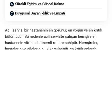
Sürekli Eğitim ve Güncel Kalma
Duygusal Dayanıklılık ve Empati
Acil servis, bir hastanenin en görünür, en yoğun ve en kritik
bölümüdür. Bu nedenle acil serviste çalışan hemşireler,
hastanenin vitrininde önemli rollere sahiptir. Hemşireler,
hastaların ve ailelerinin ilk karşılaştığı, en kritik anlarda
yanında olduğu ve hastane deneyimini büyük ölçüde
şekillendiren sağlık profesyonelleridir. Acil serviste hemşire
olmak, yalnızca tıbbi bilgi ve beceri gerektirmez; aynı
zamanda sabır, empati, kriz yönetimi ve iletişim yeteneklerini
verimli kullanmayı da gerektiren sağlık ordusunun en etkin
gruplarındandır.