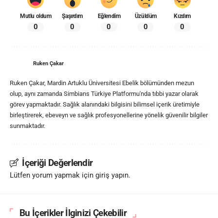
Mutlu oldum
Şaşırdım
Eğlendim
Üzüldüm
Kızdım
0
0
0
0
0
Ruken Çakar
Ruken Çakar, Mardin Artuklu Üniversitesi Ebelik bölümünden mezun
olup, aynı zamanda Simbians Türkiye Platformu'nda tıbbi yazar olarak
görev yapmaktadır. Sağlık alanındaki bilgisini bilimsel içerik üretimiyle
birleştirerek, ebeveyn ve sağlık profesyonellerine yönelik güvenilir bilgiler
sunmaktadır.
İçeriği Değerlendir
Lütfen yorum yapmak için giriş yapın.
Bu İçerikler İlginizi Çekebilir