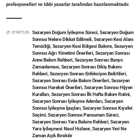
profesyonelleri ve
tıbbi yazar
lar tarafından hazırlanmaktadır
.
Sezaryen Doğum İyileşme Süreci
,
Sezaryen Doğum
ETİKETLER
Sonrası Nelere Dikkat Edilmeli
,
Sezaryen Kesi Alanı
Temizliği
,
Sezaryen Kesi Bölgesi Bakımı
,
Sezaryen
Sonrası Ağrı Yönetimi Önerileri
,
Sezaryen Sonrası
Anne Bakım Rehberi
,
Sezaryen Sonrası Banyo
Zamanlaması
,
Sezaryen Sonrası Dikiş Bakımı
Rehberi
,
Sezaryen Sonrası Enfeksiyon Belirtileri
,
Sezaryen Sonrası Evde Bakım Önerileri
,
Sezaryen
Sonrası Hareket Önerileri
,
Sezaryen Sonrası Hijyen
Kuralları
,
Sezaryen Sonrası İlk Hafta Bakım Rutini
,
Sezaryen Sonrası İyileşme Adımları
,
Sezaryen
Sonrası İyileşme İpuçları
,
Sezaryen Sonrası Kıyafet
Seçimi
,
Sezaryen Sonrası Pansuman Süreci
,
Sezaryen Sonrası Yara Bakımı Rehberi
,
Sezaryen
Yara İyileşmesi Nasıl Hızlanır
,
Sezaryen Yeri Ne
Zaman Açık Bırakılır