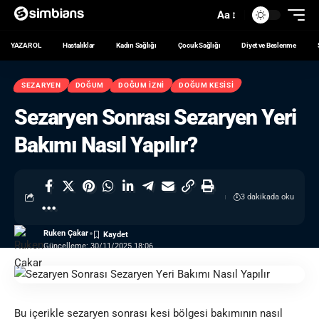
Aa
YAZAR OL
Hastalıklar
Kadın Sağlığı
Çocuk Sağlığı
Diyet ve Beslenme
SEZARYEN
DOĞUM
DOĞUM İZNI
DOĞUM KESISI
Sezaryen Sonrası Sezaryen Yeri
Bakımı Nasıl Yapılır?
3 dakikada oku
Ruken Çakar
Güncelleme: 30/11/2025 18:06
Bu içerikle sezaryen sonrası kesi bölgesi bakımının nasıl